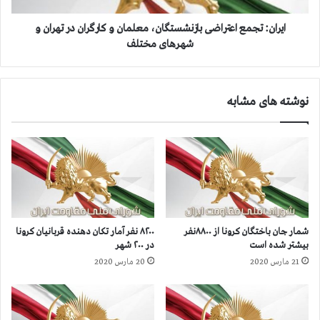
د
م
ه
ع
ايران: تجمع اعتراضی بازنشستگان، معلمان و کارگران در تهران و
م
ا
شهرهای مختلف
ج
ع
ل
ت
س
ر
نوشته های مشابه
ا
ا
ر
ض
ت
ی
ج
ب
ا
ا
ع
ز
،
ن
ا
ش
س
س
شمار جان‌ باختگان کرونا از ۸۸۰۰نفر
۸۲۰۰ نفر آمار تکان دهنده قربانیان کرونا
ت
ت
بیشتر شده است
در ۲۰۰ شهر
ف
گ
21 مارس 2020
20 مارس 2020
ا
ا
د
ن
ه
،
گ
م