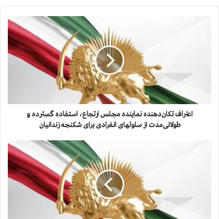
ا
ع
ت
ر
ا
ف
ت
ک
ا
ن‌
اعتراف تکان‌دهنده نماینده مجلس ارتجاع، استفاده گسترده و
د
طولانی‌مدت از سلولهای انفرادی برای شکنجه زندانیان
ه
ن
ا
د
ي
ه
ر
ن
ا
م
ن
ا
:
ی
ت
ن
ج