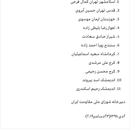
اسلامشهر-تهران کمال فرجی
قدس-تهران حسین آبروی
خوزستان ایمان موسوی
اهواز رضا بلیطی زاده
شیراز صادق سعادت
سنندج پویا احمد زاده
کرمانشاه سعید اسماعیلیان
کرج علی مرشدی
کرج محسن رحیمی
اندیمشک اسد بیروند
اندیمشک رحیم اسکندری
دبیرخانه شورای ملی مقاومت ایران
۲دی ۱۳۹۸(۲۳دسامبر۲۰۱۹)