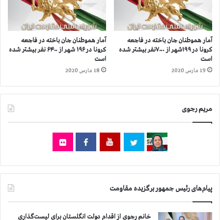
س
ع
ت
ل
ر
م
د
ا
آمار هموطنان جان‌ باخته در فاجعه
آمار هموطنان جان باخته در فاجعه
ه
ن
کرونا در ۱۹۹شهر از ۷۰۰۰نفر بیشتر شده
کرونا در ۱۹۶ شهر از ۶۴۰۰ نفر بیشتر شده
و
و
است
است
ط
ک
19 مارس 2020
18 مارس 2020
و
ا
ل
ر
ا
گ
ن
ر
مریم رجوی
ی‌
ا
م
ن
د
د
ت
ر
ا
ت
ز
ه
س
ر
پیام‌های رئیس جمهور برگزیده مقاومت
ل
ا
و
ن
ل
و
خانم رجوی از اقدام دولت انگلستان برای لیست‌گذاری