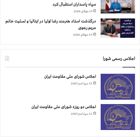
ه
ش
سپاه پاسداران استقبال کرد
ا
ه
13 جولای 2026
ی
ر
ا
ه
درگذشت استاد هنرمند رضا اولیا در ایتالیا و تسلیت خانم
ن
ا
مریم رجوی
ف
ی
10 جولای 2026
ر
م
ا
خ
د
ت
اجلاس رسمی شورا
ی
ل
ب
ف
ر
اجلاس شورای ملی مقاومت ایران
ا
11 سپتامبر 2025
ی
ش
ک
ن
اجلاس دو روزه شورای ملی مقاومت ایران
ج
11 سپتامبر 2025
ه
ز
ن
د