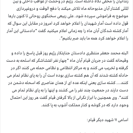
زندانیان را مخفی نگاه داشته است. رژیم در وحشت از عواقب داخلی و بین
المللی کشتار آبان مذبوحانه ماه تلاش میکند با دفع الوقت و دروغپردازی
موضوع به فراموشی سپرده شود. علی ربیعی سخنگوی روحانی تا کنون بارها
قول داده است آمار شهیدان را اعلام خواهد کرد امروز در مقابل این سوال که
آمار کشته شدگان آبان ماه را چه زمانی اعلام میکنید گفت ”دادستانی این آمار
را اعلام خواهد کرد همه ما باید صبر بکنیم”.
البته محمد جعفر منتظری دادستان جنایتکار رژیم روز قبل پاسخ را داده و
وقیحانه گفت در جریان قیام آبان ماه ”چهار نفر اغتشاشگر که اسلحه به دست
گرفته و تخریب می کنند و به مراکز انتظامی و نظامی حمله می کنند اگر در
حادثه کشته شدند که آن هم کشته سازی بوده است آن را به پای نظام تمام می
کنند…. کشته سازی یعنی اینکه عده ای از همان عناصری که اسحله دشمن در
دست دارند در جمعیت چند نفر را می کشند و اینها را به پای نظام تمام می
کنند”. وی همچنین با ابراز نگرانی از بالا گرفتن قیام گفت هر روز این احتمال
وجود دارد که در گوشه و کنار مملکت آشوب به پا کنند.
اسامی ۱۱ شهید دیگر قیام: