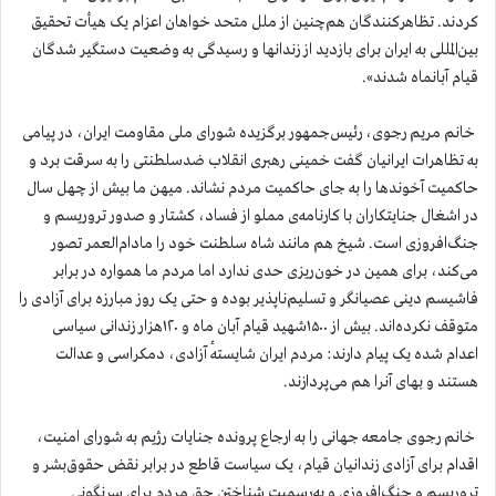
کردند. تظاهرکنندگان هم‌چنین از ملل ‌متحد خواهان اعزام یک هیأت تحقیق
بین‌المللی به ایران برای بازدید از زندانها و رسیدگی به وضعیت دستگیر شدگان
قیام آبانماه شدند».
خانم مریم رجوی، رئیس‌جمهور برگزیده شورای ملی مقاومت ایران، در پیامی
به تظاهرات ایرانیان گفت خمینی رهبری انقلاب ضدسلطنتی را به سرقت برد و
حاکمیت آخوندها را به جای حاکمیت مردم نشاند. میهن‌ ما بیش از چهل سال
در اشغال جنایتکاران با کارنامه‌ی مملو از فساد، کشتار و صدور تروریسم و
جنگ‌افروزی است. شیخ هم مانند شاه سلطنت خود را مادام‌العمر تصور
می‌کند، برای همین در خون‌ریزی حدی ندارد اما مردم ما همواره در برابر
فاشیسم دینی عصیانگر و تسلیم‌ناپذیر بوده و حتی یک روز مبارزه برای آزادی را
متوقف نکرده‌اند. بیش از ۱۵۰۰شهید قیام آبان ماه و ۱۲۰هزار زندانی سیاسی
اعدام شده یک پیام دارند: مردم ایران شایستهٔ آزادی، دمکراسی و عدالت
هستند و بهای آنرا هم می‌پردازند.
خانم رجوی جامعه جهانی را به ارجاع پرونده جنایات رژیم به شورای امنیت،
اقدام برای آزادی زندانیان قیام، یک سیاست قاطع در برابر نقض حقوق‌بشر و
تروریسم و جنگ‌افروزی و به‌رسمیت شناختن حق مردم برای سرنگونی