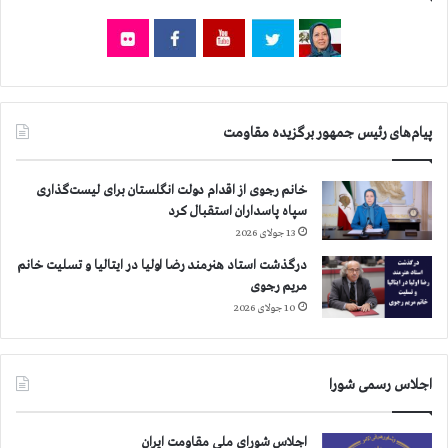
ا
ب
ق
د
ر
آ
پیام‌های رئیس جمهور برگزیده مقاومت
س
ت
ا
خانم رجوی از اقدام دولت انگلستان برای لیست‌گذاری
ن
سپاه پاسداران استقبال کرد
ه
13 جولای 2026
۲
۲
درگذشت استاد هنرمند رضا اولیا در ایتالیا و تسلیت خانم
ب
مریم رجوی
ه
10 جولای 2026
م
ن
و
اجلاس رسمی شورا
ن
م
ا
اجلاس شورای ملی مقاومت ایران