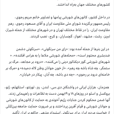
کشورهای مختلف جهان به‌راه انداختند.
در داخل کشور، کانون‌های شورشی پیامها و تصاویر خانم مریم رجوی،
رئیس‌جمهور برگزیده شورای ملی مقاومت ایران و آقای مسعود رجوی، رهبر
مقاومت ایران، را در نقاط مختلف تهران و در شهرهای مختلف از جمله شیراز،
تبریز، رشت، مشهد، اهواز، گچساران، و کرج، نصب کردند.
در این بنرها از جمله آمده بود: «رای من سرنگونی»، «سرنگونی دشمن
ضدبشری محتوم است»، «محله‌های شورشی ملاها را به هراس افکنده»، «
شهرهای شورشی گور دیکتاتور دینی را می‌کنند»، «درود بر مجاهد، مرگ بر
ستمگر، چه شاه باشه چه رهبر»، «از خون جوانان وطن لاله دمیده» و «مرگ بر
خامنه‌ای درود بر رجوی»، «چه دی باشه، چه آبان، پیکار در خیابان».
همزمان، هزاران ایرانی در واشنگتن دی.سی، لندن، رم، تورنتو، استکهلم، ژنو،
بروکسل و اسلو در روزهای ۱۸ و ۱۹بهمن دست به تظاهرات و راهپیمایی زدند.
آنها ضمن محکوم کردن جنایات رژیم آخوندی به حمایت از کانون‌های شورشی
و جوانان شورشی و قیام آفرین پرداختند و بر ضرورت حمایت جامعه بین‌المللی
از خواست مردم ایران برای سرنگونی استبداد مذهبی حاکم بر ایران تأکید