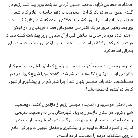
جانکاه فاجعه می‌افزاید. محمد حسین قربانی نماینده وزیر بهداشت رژیم در
گیلان صبح امروز در یک گزارش محرمانه به دفتر خامنه‌ای اعلام کرد شمار
قربانیان در این استان تا روز یکشنبه به ۴۰۸تن رسیده که شامل ۶پزشک است.
وی بعدازظهر امروز در یک کنفرانس مطبوعاتی تعداد قربانیان را در گیلان
۲۰۰نفر اعلام کرد در حالی‌که ساعتی قبل از آن معاون وزیر بهداشت گفت تعداد
فوت در کل کشور ۱۹۴نفر است. وی البته استان مازندران را به لیست استانهای
بحرانی اضافه کرد.
علیرضا رحیمی، عضو هیأت‌رئیسه مجلس ارتجاع که اظهاراتش توسط خبرگزاری
حکومتی ایسنا در تاریخ ۱۷اسفند منتشر شد، گفت: «چرا شیوع کرونا در قم
تحت‌الشعاع انتخابات مجلس پنهان شد؟ چرا شهر قم برای پیشگیری از شیوع
کرونا در کشور قرنطینه نشد؟».
علی نجفی خوشرودی، نماینده مجلس رژیم از مازندران گفت: «وضعیت
شیوع کرونا در استان مازندران به‌ویژه شهرستان بابل به وضعیت بغرنجی
رسیده است… سه بیمارستان بزرگ بابل گنجایش پذیرش بیماران جدید را
ندارند و کمبود امکانات اولیه برای پیشگیری و فقدان تجهیزات و برخی اقلام
دارویی مشکلات مردم را مضاعف کرده است».