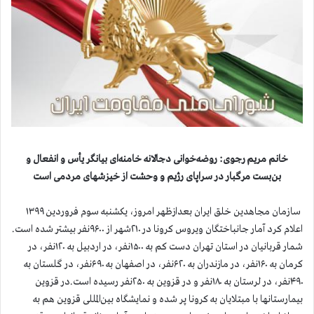
خانم مریم رجوی: روضه‌خوانی دجالانه خامنه‌ای بیانگر یأس و انفعال و
بن‌بست مرگبار در سراپای رژیم و وحشت از خیزشهای مردمی است
سازمان مجاهدین خلق ایران بعدازظهر امروز، یکشنبه سوم فروردین ۱۳۹۹
اعلام کرد آمار جانباختگان ویروس کرونا در ۲۱۰شهر از ۹۶۰۰نفر بیشتر شده است.
شمار قربانیان در استان تهران دست کم به ۱۵۰۰نفر، در اردبیل به ۱۲۰نفر، در
کرمان به ۱۶۰نفر، در مازندران به ۶۲۰نفر، در اصفهان به ۶۹۰نفر، در گلستان به
۴۹۰نفر، در لرستان به ۱۸۰نفر و در قزوین به ۲۵۰نفر رسیده است.در قزوین
بیمارستانها با مبتلایان به کرونا پر شده و نمایشگاه بین‌المللی قزوین هم به