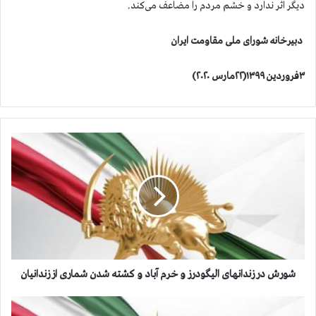
دیگر اثر ندارد و خشم مردم را مضاعف می‌کند.
دبیرخانه شورای ملی مقاومت ایران
۳فروردین ۱۳۹۹(۲۲مارس ۲۰۲۰)
ش
و
ر
ش
د
ر
ز
ن
د
ا
شورش در زندانهای الیگودرز و خرم آباد و کشته شدن شماری از زندانیان
ن
ه
ب