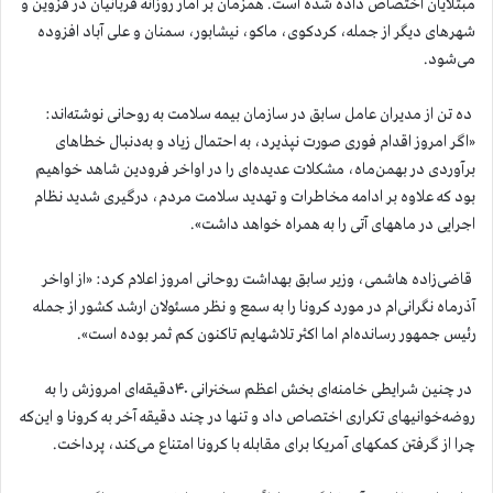
مبتلایان اختصاص داده شده است. همزمان بر آمار روزانه قربانیان در قزوین و
شهرهای دیگر از جمله، کردکوی، ماکو، نیشابور، سمنان و علی آباد افزوده
می‌شود.
ده تن از مدیران عامل سابق در سازمان بیمه سلامت به روحانی نوشته‌اند:
«اگر امروز اقدام فوری صورت نپذیرد، به احتمال زیاد و به‌دنبال خطاهای
برآوردی در بهمن‌ماه، مشکلات عدیده‌ای را در اواخر فرودین شاهد خواهیم
بود که علاوه بر ادامه مخاطرات و تهدید سلامت مردم، درگیری شدید نظام
اجرایی در ماههای آتی را به همراه خواهد داشت».
قاضی‌زاده هاشمی، وزیر سابق بهداشت روحانی امروز اعلام کرد: «از اواخر
آذرماه نگرانی‌ام در مورد کرونا را به سمع و نظر مسئولان ارشد کشور از جمله
رئیس جمهور رسانده‌ام اما اکثر تلاشهایم تاکنون کم ثمر بوده است».
در چنین شرایطی خامنه‌ای بخش اعظم سخنرانی ۴۰دقیقه‌ای امروزش را به
روضه‌خوانیهای تکراری اختصاص داد و تنها در چند دقیقه آخر به کرونا و این‌که
چرا از گرفتن کمکهای آمریکا برای مقابله با کرونا امتناع می‌کند، پرداخت.