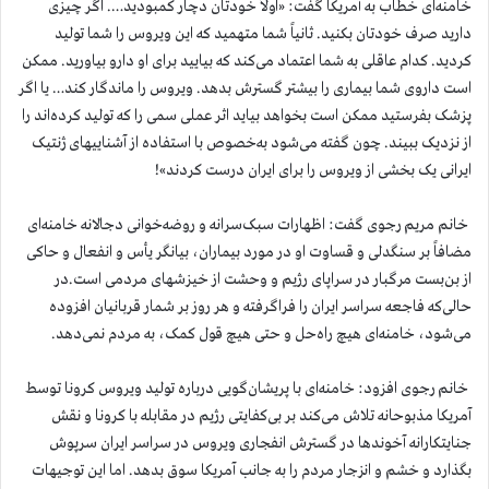
خامنه‌ای خطاب به آمریکا گفت: «اولاً خودتان دچار کمبودید…. اگر چیزی
دارید صرف خودتان بکنید. ثانیاً شما متهمید که این ویروس را شما تولید
کردید. کدام عاقلی به شما اعتماد می‌کند که بیایید برای او دارو بیاورید. ممکن
است داروی شما بیماری را بیشتر گسترش بدهد. ویروس را ماندگار کند… یا اگر
پزشک بفرستید ممکن است بخواهد بیاید اثر عملی سمی را که تولید کرده‌اند را
از نزدیک ببیند. چون گفته می‌شود به‌خصوص با استفاده از آشناییهای ژنتیک
ایرانی یک بخشی از ویروس را برای ایران درست کردند»!
خانم مریم رجوی گفت: اظهارات سبک‌سرانه و روضه‌خوانی دجالانه خامنه‌ای
مضافاً بر سنگدلی و قساوت او در مورد بیماران، بیانگر یأس و انفعال و حاکی
از بن‌بست مرگبار در سراپای رژیم و وحشت از خیزشهای مردمی است.در
حالی‌که فاجعه سراسر ایران را فراگرفته و هر روز بر شمار قربانیان افزوده
می‌شود، خامنه‌ای هیچ راه‌حل و حتی هیچ قول کمک، به مردم نمی‌دهد.
خانم رجوی افزود: خامنه‌ای با پریشان‌گویی درباره تولید ویروس کرونا توسط
آمریکا مذبوحانه تلاش می‌کند بر بی‌کفایتی رژیم در مقابله با کرونا و نقش
جنایتکارانه آخوندها در گسترش انفجاری ویروس در سراسر ایران سرپوش
بگذارد و خشم و انزجار مردم را به جانب آمریکا سوق بدهد. اما این توجیهات