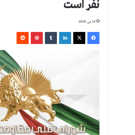
نفر است
13 می 2020
فیس بوک
X
لینکدین
‫تامبلر
‫پین‌ترست
‫رددیت