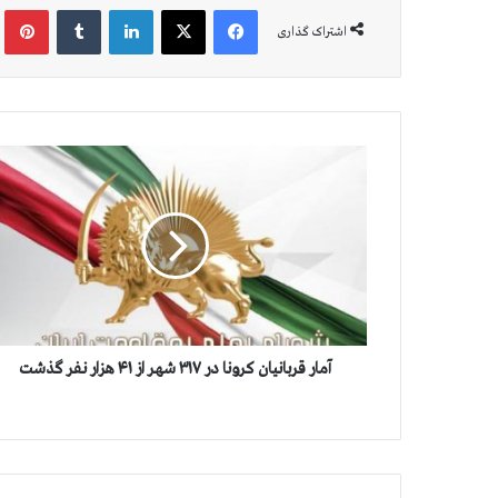
فیس بوک
X
لینکدین
‫تامبلر
‫پین
اشتراک گذاری
آ
م
ا
ر
ق
ر
ب
ا
ن
ی
آمار قربانیان کرونا در ۳۱۷ شهر از ۴۱ هزار نفر گذشت
ا
ن
ک
ر
و