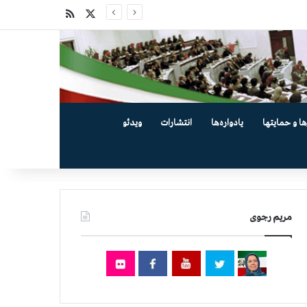
X
خوراک
ها و حمایتها
یادواره‌ها
انتشارات
ویدئو
مریم رجوی