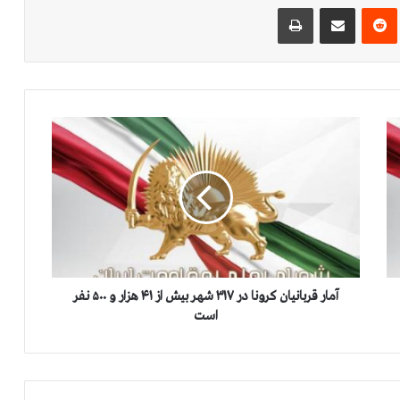
‌ترست
‫رددیت
اشتراک گذاری از طریق ایمیل
چاپ
آ
م
ا
ر
ق
ر
ب
ا
ن
ی
آمار قربانیان کرونا در ۳۱۷ شهر بیش از ۴۱ هزار و ۵۰۰ نفر
ا
است
ن
ک
ر
و