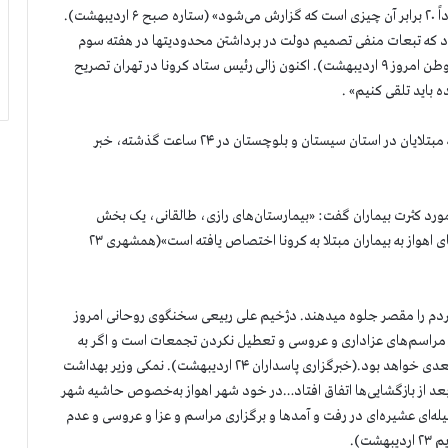
نیمی از این تست‌ها مثبت است، می‌توان گفت آمار واقعی حدوداً ۲۰ برابر آن چیزی است که گزارش می‌شود» (ستاره صبح ۶ اردیبهشت).
د که تبعات منفی تصمیم دولت در برداشتن محدودیتها در هفته سوم
اردیبهشت در موج دوم شروع کرونا خود را نشان خواهد داد (وطن امروز ۹ اردیبهشت). اکنون زالی رئیس ستاد کرونا در تهران تصریح
 باید تلقی کنیم» .
در زاهدان نیز معاون دانشگاه علوم پزشکی از افزایش بی سابقه مبتلایان در استان سیستان و بلوچستان در ۲۴ ساعت گذشته، خبر
د کثرت بیماران گفت: «بیمارستان‌های رازی، طالقانی، یک بخش
بیمارستان‌های میلاد و امیرالمومنین و یک بلوک بیمارستان سینای اهواز به بیماران مبتلا به کرونا اختصاص یافته است»(همشهری ۲۳
مردم را مقصر جلوه میدهند. دژخیم علی ربیعی سخنگوی روحانی امروز
اسم‌های عزاداری و عروسی و تعطیل نکردن تجمعات است و اگر به
همین سیاق جلو برویم مواجه ما با یک اپیدمی جدید، مواجه بعدی خواهد بود.(خبرگزاری پاسداران ۲۴ اردیبهشت). نمکی وزیر بهداشت
د از بازگشایی‌ها اتفاق افتاد…در خود شهر اهواز به‌خصوص حاشیه شهر
ه‌ای عشیره‌ای در رفت و آمدها و برگزاری مراسم و عزا و عروسی و عدم
ت).