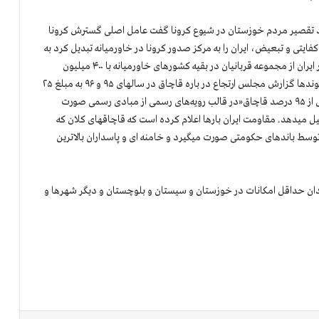
ورد تقصیر مردم خوزستان در شیوع کرونا گفت عامل اصلی گسترش کرونا
ایتی و تبعیض، ایران را به مرکز صدور کرونا در خاورمیانه تبدیل کرد به
نحوی که حتی با ارقام سراپا دروغ رژیم، شمار قربانیان کرونا در ایران از مجموعه قربانیان در بقیه کشورهای خاورمیانه با ۴۰۰ میلیون
جمعیت بسا بیشتر است. در مورد چپاولگری وغارت و دزدی آخوندها گزارش مجلس ارتجاع در باره قاچاق در سالهای ۹۵ و ۹۶ به مبلغ ۲۵
میلیارد دلار یک نمونه گویاست. طبق گزارش مجلس رژیم بیش از ۹۵ درصد قاچاق«در قالب رویه‌های رسمی از مبادی رسمی صورت
۳ درصد کل واردات را تشکیل میدهد. مقاومت ایران بارها اعلام کرده است که قاچاقهای کلان که
توسط باندهای حکومتی صورت میگیرد و خامنه ای و پاسداران بالاترین
ان حداقل امکانات در خوزستان و سیستان و بلوچستان و دیگر شهرها و