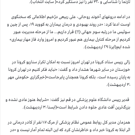
تارنما را شناسایی و ۳۲۰ نفر را نیز دستگیر کرد»( سایت انتخاب).
در ادامه دروغهای آخوند روحانی، علی ربیعی دژخیم اطلاعاتی که سخنگوی
اوست ادعا کرد: «در روند بهبودی و درمان بیماران به کووید ۱۹، پس از چین و
سوئیس ما در رتبه سوم جهانی (!!) قرار داریم… ما از مرحله مدیریت عبور
کردیم از مرحله کنترل بیماری هم عبور کردیم و امروز وارد فاز مهار بیماری»
شده ایم(ایرنا ۲۹ اردیبهشت).
زالی رییس ستاد کرونا در تهران امروز نسبت به امکان تکرار سناریو کرونا در
خوزستان در سایر شهرها هشدار داد و گفت: «نباید فکر کنیم در تهران کرونا
به پایان رسیده است، بلکه کرونا همچنان پابرجاست»(خبرگزاری حکومتی مهر
۳۰ اردیبهشت).
قدیر رییس دانشگاه علوم پزشکی در قم نیز گفت: «شرایط هنوز عادی نشده و
بزرگ‌ترین آفت عادی جلوه دادن شرایط است»(ایسنا ۳۰ اردیبهشت).
همزمان مدیر کل روابط عمومی نظام پزشکی از مرگ ۱۰۷ نفر از کادر درمانی در
اثر ابتلا به کرونا خبر داد و خاطرنشان کرد که این البته تمام آمار نیست و «در