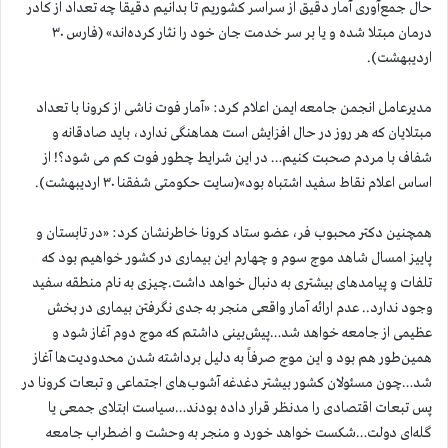
حال جمع‌آوری آمار دقیق از سراسر کشوریم تا بدانیم دقیقا چه تعداد از کادر
درمان مبتلا شده و یا بر سر خدمت جان خود را نثار کرده‌اند» (فارس ۳۰
اردیبهشت).
مدیرعامل انجمن جامعه ایمن اعلام کرد: «آمار فوت ناشی از کرونا با تعداد
مبتلایان که هر روز در حال افزایش است هماهنگی ندارد، باید صادقانه و
شفاف با مردم صحبت کنیم… در این شرایط چطور فوت کم می شود؟! از
اساس اعلام نقاط سفید اشتباه بود»(سایت حکومتی شفقنا ۳۰ اردیبهشت).
همچنین دکتر محبوب فر، عضو ستاد کرونا خاطرنشان کرد: «در تابستان و
پاییز امسال شاهد موج سوم و چهارم این بیماری در کشور خواهیم بود که
تلفات و پیامدهای بیشتری به دنبال خواهد داشت.چیزی به نام منطقه سفید
وجود ندارد.. عدم ارائه آمار واقعی منجر به جدی نگرفتن بیماری در بخش
عظیمی از جامعه خواهد شد…پیش‌بینی داشتم که موج دوم آغاز شود و
همین‌طور هم بود و این موج صرفاً به دلیل برداشته شدن محدودیت‌ها آغاز
شد…چون مسئولان کشور بیشتر دغدغه آشوب‌های اجتماعی و تبعات کرونا در
پس تبعات اقتصادی را مدنظر قرار داده بودند…سیاست ابتلای جمعی یا
گله‌ای دولت…شکست خواهد خورد و منجر به وحشت و اضطراب جامعه