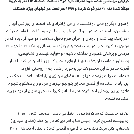
گزارش مهندسی شده خود اعتراف کرد در ۲۴ ساعت گذشته ۲۱۱۱ نفر به کرونا
مبتلا شده‌اند، ۶۲ نفر فوت کرده و ۲۶۹۸ نفر تحت مراقبتهای ویژه هستند.
از سوی دیگر روحانی در نشست با برخی از افرادی که خامنه ای روز قبل آنها را
«پشیمان» نامیده بود، در سریال دروغهای بی پایان خود گفت: اقدامات دولت
«در زمینه بهداشت و درمان و اجرای طرح تحول سلامت، موجب گردیده که در
مواجهه با کرونا حتی در زمینه تخت‌های ویژه بیمارستانی و امکانات و تجهیزات
درمانی و پزشکی کمبودی نداشته باشیم» و «تولید کیت‌های تشخیصی،
ونتیلاتور و ماسک ان.۹۵ نه تنها نیازهای داخلی کشور را تامین می‌کند بلکه از
قدرت صادرات این محصولات نیز برخوردار شده ایم». روحانی افزود:
«اقدامات دولت یازدهم در توسعه فضای مجازی و ارتباطات باعث شده که در
این ایام با استفاده از فضای مجازی بتوانیم نیازهای مردم را پاسخگو باشیم».
علاوه بر این روحانی ادعا کرد: «در مقابله با کرونا، به هیچ عنوان از قوه قهریه
استفاده نشد».
این در حالیست که سرکرده نیروی انتظامی پاسدار سرتیپ اشتری روز ۲۰
اردیبهشت تصریح کرد: «پلیس فتا با افرادی که در این فضا (فضای مجازی)
شایعه پراکنی می‌کردند برخورد قاطع و قانونی کرده و بیش از یک هزار و ۳۰۰