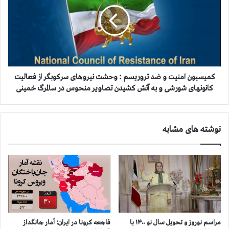
ر
ي
و
س
ن
ي
ا
و
د
ن
ر
ا
۳
م
۲
ن
كميسيون امنيت و ضد تروريسم : وحشت نیروهای سرکوبگر از فعالیت
۵
ي
کانونهای شورشی و به آتش كشيدن تصاوير منحوس در سالمرگ خمینی
ش
ت
ه
و
ر
ض
نوشته های مشابه
ب
د
ی
ت
ش
ر
ا
و
ز
ر
۴
ي
۹
س
ه
م
ز
:
مراسم نوروز و تحویل سال نو ۱۴۰۰ با
فاجعه كرونا در ايران: آمار جانگداز
ا
و