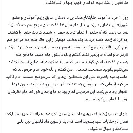
منافقین را بشناسیم که امام خوب اینها را شناختند».
روز ۱۲ خرداد آخوند جنایتکار مقتدایی دادستان سابق رژیم آخوندی و عضو
شورایعالی قضایی در زمان قتل عام سال ۶۷ گفت: «آن موقع هم حملات زیاد
بود سروصدا که آه چقدر را اعدام کردند چقدر را شهید کردند چقدر را کشتند
چه کردند زنده حمله کردند. یک مطلب مهم‌تر از این حالا اسم هم می‌خواهم
نبرم یکی از آقایان مراجع که ما همسایه هم بودیم… به من نصیحت کرد از زندان
کردن‌ها و اعدام‌ها پرهیز کنید گفتم والله دستور امام هست ما تابع امام
هستیم گفت به امام بگویید ما نمی‌کنیم….بله بگویید نه، صلاح نیست بگوئید
نمی‌کنیم بگویید مصلحت نیست … من گفتم والله خود امام فرمودند که
ادامه بدهید باقدرت حتی این منافقین آن‌هایی که سر موضع هستند امام تأکید
می‌کرد آن‌هایی که سر موضع هستند که اگر امروز از زندان بیاید بیرون فردا
انفجار ایجاد می‌کند. این فرمایش امام بود به ما و همان‌طور که امام نظرشان
بود ما اقدام می‌کردیم….».
اظهارات سردژخیم قضاییه و دادستان سابق آخوندها اعتراف آشکار به مشارکت
فعال در جنایات علیه بشریت است که باید از سوی دادگاههای بین المللی
محاکمه و مجازات شوند.