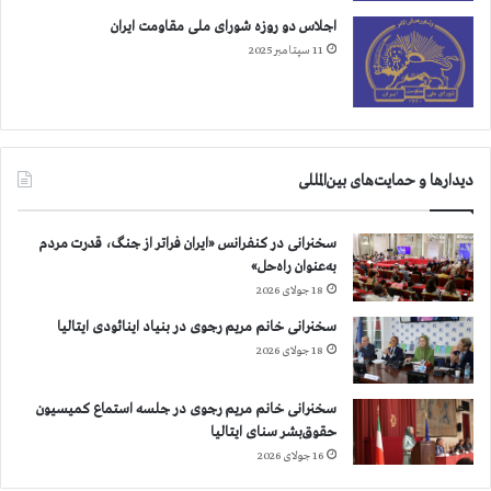
ت
ش
اجلاس دو روزه شورای ملی مقاومت ایران
ك
11 سپتامبر 2025
ش
ي
د
ن
ت
دیدارها و حمایت‌های بین‌المللی
ص
ا
و
سخنرانی در کنفرانس «ایران فراتر از جنگ، قدرت مردم
ي
به‌عنوان راه‌حل»
ر
18 جولای 2026
م
ن
سخنرانی خانم مریم رجوی در بنیاد اینائودی ایتالیا
ح
18 جولای 2026
و
س
سخنرانی خانم مریم رجوی در جلسه استماع کمیسیون
د
حقوق‌بشر سنای ایتالیا
ر
16 جولای 2026
س
ا