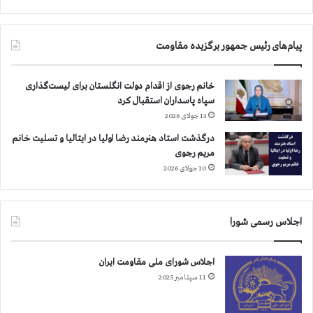
ا
ل
ی
پیام‌های رئیس جمهور برگزیده مقاومت
ت
ک
ا
خانم رجوی از اقدام دولت انگلستان برای لیست‌گذاری
ن
سپاه پاسداران استقبال کرد
و
13 جولای 2026
ن
درگذشت استاد هنرمند رضا اولیا در ایتالیا و تسلیت خانم
ه
مریم رجوی
ا
ی
10 جولای 2026
ش
و
ر
اجلاس رسمی شورا
ش
ی
و
اجلاس شورای ملی مقاومت ایران
ب
11 سپتامبر 2025
ه
آ