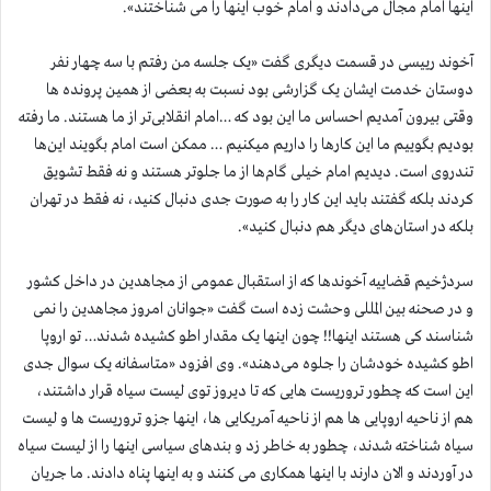
اینها امام مجال می‌دادند و امام خوب اینها را می شناختند».
آخوند رییسی در قسمت دیگری گفت «یک جلسه من رفتم با سه چهار نفر
دوستان خدمت ایشان یک گزارشی بود نسبت به بعضی از همین پرونده ها
وقتی بیرون آمدیم احساس ما این بود که …امام انقلابی‌تر از ما هستند. ما رفته
بودیم بگوییم ما این کارها را داریم میکنیم … ممکن است امام بگویند این‌ها
تندروی است. دیدیم امام خیلی گام‌ها از ما جلوتر هستند و نه فقط تشویق
کردند بلکه گفتند باید این کار را به صورت جدی دنبال کنید، نه فقط در تهران
بلکه در استان‌های دیگر هم دنبال کنید».
سردژخیم قضاییه آخوندها که از استقبال عمومی از مجاهدین در داخل کشور
و در صحنه بین المللی وحشت زده است گفت «جوانان امروز مجاهدین را نمی
شناسند کی هستند اینها!! چون اینها یک مقدار اطو کشیده شدند… تو اروپا
اطو کشیده خودشان را جلوه می‌دهند». وی افزود «متاسفانه یک سوال جدی
این است که چطور تروریست هایی که تا دیروز توی لیست سیاه قرار داشتند،
هم از ناحیه اروپایی ها هم از ناحیه آمریکایی ها، اینها جزو تروریست ها و لیست
سیاه شناخته شدند، چطور به خاطر زد و بندهای سیاسی اینها را از لیست سیاه
در آوردند و الان دارند با اینها همکاری می کنند و به اینها پناه دادند. ما جریان