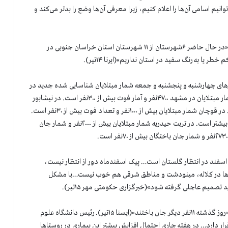
یم اسامی آن‌ها را اعلام کنیم، زیرا معرفی آن‌ها وضع را بدتر می‌کند و
رئیس دانشگاه علوم پزشکی بیرجند گفت: «در حال حاضر ۶شهرستان از ۱۱ شهرستان استان خراسان جنوبی در
 به رنگ سفید در استان نداریم»(ایرنا ۱۴تیر).
های چهارشنبه و پنجشنبه و جمعه شمار مبتلایان شناسایی شده جدید در
این دو استان به ۱۸۳۰۰نفر و شمار جانباختگان به ۸۱۰تن رسید. شمار مبتلایان در مشهد ۴۷۰۰نفر و آمار فوت بیش از ۳۰۰نفر است. در نیشابور
شمار مبتلایان ۳۵۰۰نفر و تعداد درگذشتگان حداقل۱۰۰نفر است. در قوچان شمار مبتلایان بیش از ۱۰۰۰نفر و تعداد فوت بیش از ۳۰نفر است.
در سبزوار شمار مبتلایان۴۳۷۰نفر و شمار درگذشتگان از ۱۵۰نفر بیشتر است. در تربت حیدریه شمار مبتلایان بیش از ۲۰۰۰نفر و شمار جان
سفند در انتظار گلستان است… پیک اسفندماه دور از انتظار نیست،
ستان‌ها در کلاله، مینودشت و مناطق شرقی هم خوب نیست…با مشکل
صمیم عاجلی گرفته شود»(خبرگزاری حکومتی مهر ۱۵تیر).
مدیر روابط عمومی دانشگاه علوم پزشکی گفت: «روز گذشته ۱۱نفر دیگر جان باختند»(ایسنا ۱۵تیر). رئیس دانشگاه علوم
ر دارد… در هفته جاری احتمال افزایش بیشتر این بیماری در روستاها