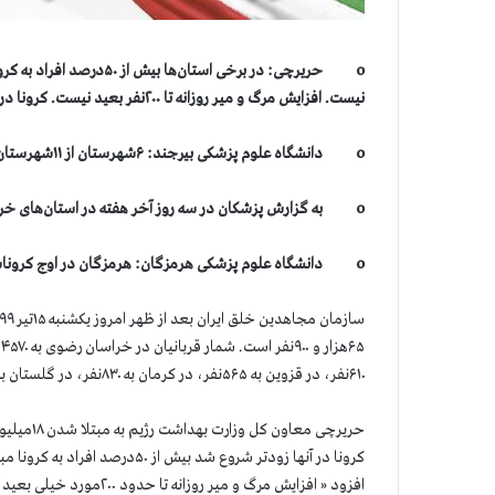
نیست. افزایش مرگ و میر روزانه تا ۲۰۰نفر بعید نیست. کرونا در تهران و البرز می‌تواند به صورت تصاعدی و انفجاری بالا برود.
o دانشگاه علوم پزشکی بیرجند: ۶شهرستان از ۱۱شهرستان استان خراسان جنوبی در وضعیت خیلی پرخطر (قرمز) است.
o به گزارش پزشکان در سه روز آخر هفته در استان‌های خراسان رضوی و خراسان شمالی ۱۸هزار و ۳۰۰ ابتلا جدید و ۸۱۰فوت داشتند.
o دانشگاه علوم پزشکی هرمزگان: هرمزگان در اوج کروناست. احتمال افزایش بیشتر بیماری در روستاها وجود دارد.
۶۱۰نفر، در قزوین به ۵۶۵نفر، در کرمان به ۸۳۰نفر، در گلستان به ۱۶۴۵نفر، در مازنداران به ۲۹۶۰نفر و در هرمزگان به ۶۸۵نفر رسیده است.
حریرچی مع
افزود « افزایش مرگ و میر 