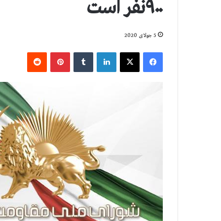
۹۰۰نفر است
5 جولای 2020
فیس بوک
X
لینکدین
‫تامبلر
‫پین‌ترست
‫رددیت