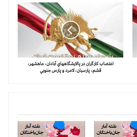
ا
ع
ت
ص
ا
ب
ك
ا
ر
گ
اعتصاب كارگران در پالایشگاههاي آبادان، ماهشهر،
ر
قشم، پارسیان، لامرد و پارس جنوبي
ا
ن
د
ر
پ
ا
ل
ا
ی
ش