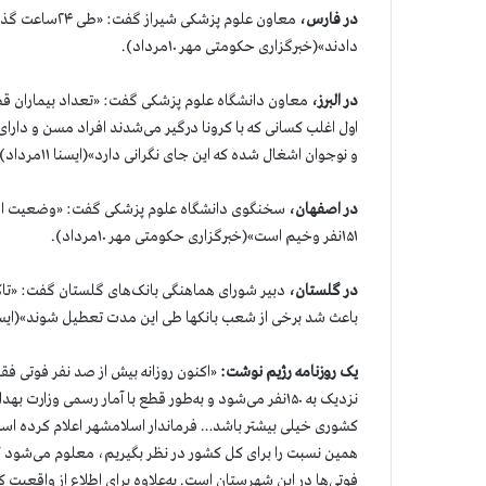
در فارس،
دادند»(خبرگزاری حکومتی مهر ۱۰مرداد).
در البرز،
معاون دانشگاه علوم پزشکی گفت: «تعداد بیماران قطع
اول اغلب کسانی که با کرونا درگیر می‌شدند افراد مسن و دارای 
و نوجوان اشغال شده که این جای نگرانی دارد»(ایسنا ۱۱مرداد).
در اصفهان،
سخنگوی دانشگاه علوم پزشکی گفت: «وضعیت اصفها
۱۵۱نفر وخیم است»(خبرگزاری حکومتی مهر ۱۰مرداد).
در گلستان،
باعث شد برخی از شعب بانکها طی این مدت تعطیل شوند»(ایسنا ۱۱مردا
یک روزنامه رژیم نوشت:
«اکنون روزانه بیش از صد نفر فوتی فقط 
همین نسبت را برای کل کشور در نظر بگیریم، معلوم می‌شود که
فوتی‌ها در این شهرستان است. به‌علاوه برای اطلاع از واقعیت