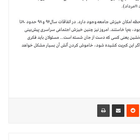
.
«جامعه ناراحت است و هر لحظه امکان خیزش جامعه وجود دارد. در اتفاقات سال۹۶ و ۹۸ حدود ۸۰تا
 بود، به‌پا خاستند. امروز نیز چنین خیزش اجتماعی سراسری پیش‌بینی
شیه‌نشین دارد. حاشیه‌نشین یعنی کسی که دست از جان شسته است… مسئولان باید فکری
 اگر این کبریت کشیده شود، خاموش کردن آتش آن بسیار مشکل خواهد
‌ترست
‫رددیت
اشتراک گذاری از طریق ایمیل
چاپ