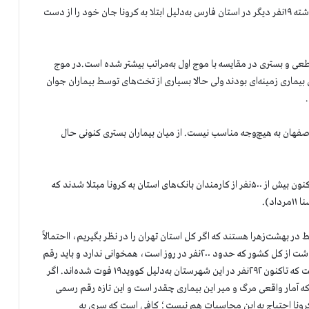
معاون علوم پزشکی شیراز گفت: «طی ۲۴ساعت گذشته ۱۹نفر دیگر در استان فارس به‌دلیل ابتلا به کرونا جان خود را از دست
ی و بستری در مقایسه با موج اول به‌مراتب بیشتر شده است.در موج
بیماری زمینه‌ای بودند ولی حالا بسیاری از تخت‌های توسط بیماران جوان
ن به هیچ‌وجه مناسب نیست. از میان بیماران بستری کنونی حال
دبیر شورای هماهنگی بانک‌های گلستان گفت: «تاکنون بیش از ۵۰۰نفر از کارمندان بانک‌های استان به کرونا مبتلا شدند که
د).
در بهشت‌زهرا هستند که اگر کل استان تهران را در نظر بگیریم، ااحتمالاً
نزدیک به ۱۵۰نفر می‌شود و به‌طور قطع با آمار رسمی وزارت بهداشت از کل کشور که حدود ۲۰۰نفر در روز است، همخوانی ندارد و باید رقم
کشوری خیلی بیشتر باشد… فرماندار اسلامشهر اعلام کرده است که تاکنون ۲۹۲نفر در این شهرستان به‌دلیل کووید۱۹ فوت شده‌اند. اگر
 آمار واقعی مرگ و میر این بیماری چقدر است و این تازه رقم رسمی
 کرونا احتیاج به این محاسبات هم نیست؛ کافی است که سری به