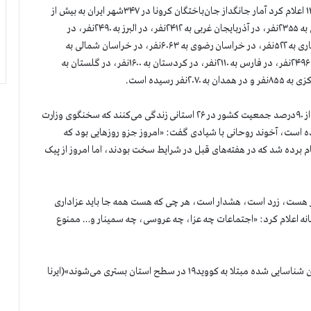
سازمان مجاهدین خلق ایران بعدازظهر امروز شنبه ۱۱مرداد۱۳۹۹ اعلام کرد آمار جانگداز جان‌باختگان کرونا در ۳۴۷شهر ایران به بیش از
۸۰هزار و ۷۰۰نفر رسیده است. شمار قربانیان در آذربایجان شرقی به ۲۳۵۵نفر، در آذربایجان غربی به ۲۴۱۲نفر، در البرز به ۲۴۹۰نفر، در
اصفهان به ۳۶۲۸نفر، در بوشهر به ۸۹۰نفر، در چهارمحال و بختیاری به ۵۲۲نفر، در خراسان رضوی به ۶۰۶۳نفر، در خراسان شمالی به
۱۱۹۷نفر، در خوزستان به ۵۶۹۵نفر، در سیستان و بلوچستان به ۲۴۹۶نفر، در فارس به ۲۱۱۰نفر، در کردستان به ۱۶۰۰نفر، در گلستان به
در حالی‌که فاجعه کرونا سراسر کشور را فراگرفته است و بیش از ۹۰درصد جمعیت کشور در ۲۶ استانی زندگی می‌کنند که سخنگوی وزارت
ده است، آخوند روحانی با شیادی گفت: «امروز جزو روزهایی بود که
ارقام استانها امیدوارکننده بود، حدود ۱۰استان نام برده شد که در هفته‌های قبل در شرایط سخت بودند، اما امروز از پیک
ه بود: «وضعیت قرمز هست، زرد است، هشدار است، هر چی که هست همه جا باید عزاداری
نه اعلام کرد: «اجتماعات چه عزا، چه عروسی، چه سمینار و… ممنوع
استاندار گفت: «روزانه به‌طور متوسط ۷۰۰نفر از بیماران شناسایی شده مبتلا به کووید۱۹ در سطح استان بستری می‌شوند»(ایرنا