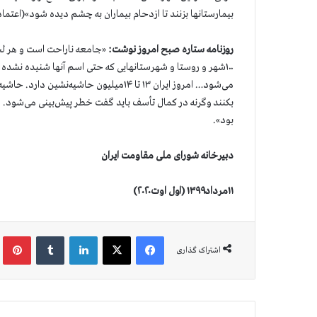
بیمارستانها بزنند تا ازدحام بیماران به چشم دیده شود»(اعتماد ۱۱مرداد)
روزنامه ستاره صبح امروز نوشت:
۱۰۰شهر و روستا و شهرستانهایی که حتی اسم آنها شنیده نشده
می‌شود… امروز ایران ۱۳ تا ۱۴میلیون حا
بکنند وگرنه در کمال تأسف باید گفت خطر پیش‌بینی می‌شود.
بود».
دبیرخانه شورای ملی مقاومت ایران
۱۱مرداد۱۳۹۹ (اول اوت۲۰۲۰)
فیس بوک
X
لینکدین
‫تامبلر
‫پین
اشتراک گذاری