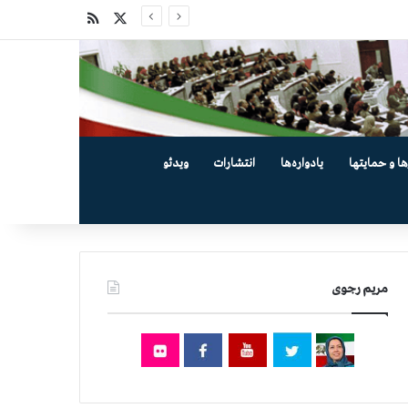
X
خوراک
ها و حمایتها
یادواره‌ها
انتشارات
ویدئو
مریم رجوی