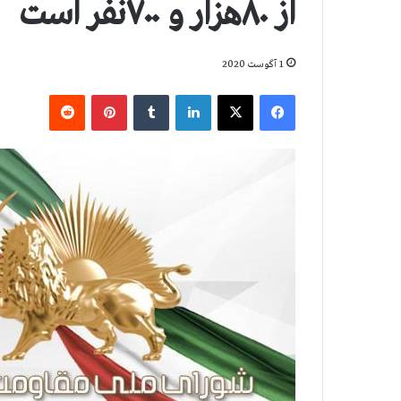
از ۸۰هزار و ۷۰۰نفر است
1 آگوست 2020
فیس بوک
X
لینکدین
‫تامبلر
‫پین‌ترست
‫رددیت