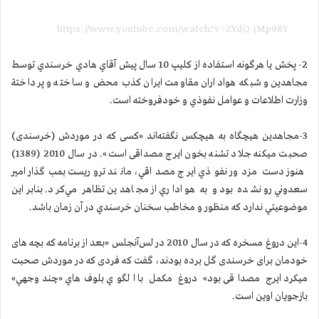
https://www.youtube.com/watch?v=ZYdQ-jMp98Y
2- پخش يا هرگونه استفاده از كليپ 10 سال پيش آقاي هادي خرسندي توسط
مجاهدين و شبكه هواداران مقاومت ايران كذب محض و ساخته و پرداختة
وزارت اطلاعات و عوامل نفوذي و خودفروخته است.
3-مجاهدين هيچگاه به هيچكس نگفته‌اند «كسی كه در موردش (خرسندی)
صحبت میكنه جلاد تشنه بخون ایرج مصداقی است». در سال 2010 (1389)
هنوز دست مزدور نفوذي ايرج مصداقي، مانند تروريست بمب‌گذار امير
سعدوني رو نشده بود و به هواداري از مجاهدين تظاهر مي‌كرد. بنابراين
موضوعيتي ندارد كه منظور و مخاطب سخنان خرسندي در آن زمان باشد.
4-اين دروغ مسخره كه در سال 2010 در لس‌آنجلس «بعد از برنامه كه بچه های
خودمان برای خرسندی گل برده بودند، گفت كه فردی كه در موردش صحبت
میكرد ایرج مصداقی بود» دروغ مكمل با الگوي بلوف‌هاي «چندوجهي»
بازجويان اوين است.