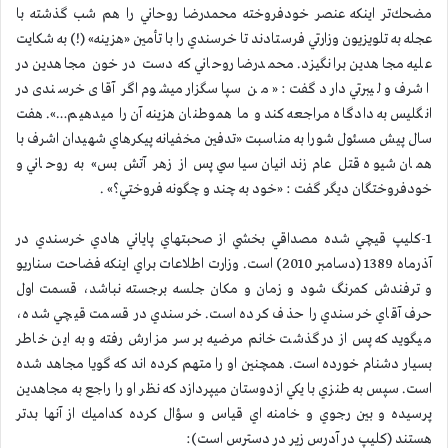
مضحك‌تر اينكه عنصر خودفروخته محمدرضا روحاني را هم شب گذشته با
عجله به تلويزيون وزارتي فرستادند تا خرسندي را با تأمين «هزينه» (!) به شكايت
عليه مجاهدين برانگيزد. محمدرضا روحاني كه دست در خون مجاهدين در
اشرف و ليبرتي دارد گفت: « من سپاسگزار میشوم اگر آقای خرسندی در
انگلیس به دادگاه مراجعه کند و ما هموطنان هزینه آن را میدهیم…». هفت
سال پيش مسئول شورا به مناسبت «تدفين مخفيانه پيكرهاي شهيدان اشرف با
همان شيوه قتل عام زندانيان سياسي پس از زهر آتش بس» به روحاني و
خودفروختگان ديگر گفت : «خود به چند و چگونه فروختي؟» .
1-كليپ قيچي شده مصداقي بخشي از صحبتهاي پاياني هادي خرسندي در
آذرماه 1389 (دسامبر 2010) است. وزارت اطلاعات براي اينكه فضاحت سناريو
و ترفندش كمرنگ شود و زمان و مكان جلسه برجسته نباشد، قسمت اول
حرف آقاي خرسندي را حذف كرده است. خرسندي در قسمت قيچي شده،
ميگويد كه پس از درگذشت خانم مرضيه بر سر مزارش رفته و به اين خاطر
بسيار دشنام خورده است. همچنين او را متهم كرده اند كه گويا مجاهد شده
است. سپس به طنزي با يكي ازدوستان ميپردازد كه نظر او را راجع به مجاهدين
پرسيده و بين رجوي و خامنه اي قياس و سؤال كرده كداميك از آنها بدتر
هستند (كليپ در آدرس زير در دسترس است):