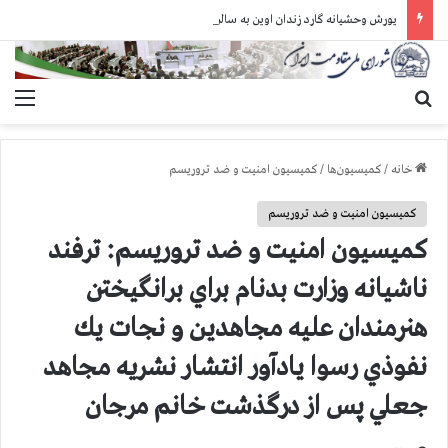
یورش وحشیانه گارد زندان اوین به سالن ۵ بند ۷ و ضرب و شتم زندانیان
جستجو برای
منو
خانه
/
کمیسیون‌ها
/
کمیسیون امنیت و ضد تروریسم
کمیسیون امنیت و ضد تروریسم
کمیسیون امنیت و ضد تروریسم: ترفند
ناشيانه وزارت بدنام براي برانگيختن
هنرمندان عليه مجاهدين و نجات يك
نفوذي رسوا يادآور انتشار نشريه مجاهد
جعلي پس از درگذشت خانم مرجان