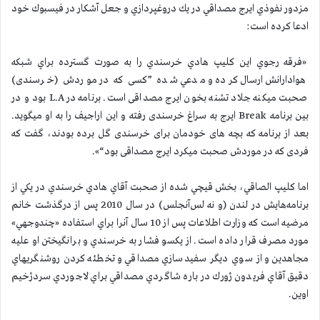
مزدور نفوذي ايرج مصداقي در يك دروغپردازي و جعل آشكار در فيسبوك خود
ادعا كرده است:
«فرقه رجوي اين كليپ هادي خرسندي را به صورت گسترده براي شبكه
هوادارانش ارسال كرده و مدعي شده ”كسی كه در موردش (خرسندی)
صحبت میكنه جلاد تشنه بخون ایرج مصداقی است. برنامه در L.A بود و در
بین برنامه Break ایرج به سراغ خرسندی رفته و این اراجیف را به او میگوید.
بعد از برنامه كه بچه های خودمان برای خرسندی گل برده بودند، گفت كه
فردی كه در موردش صحبت میكرد ایرج مصداقی بود“».
اما كليپ الصاقي، بخش قيچي شده از صحبت آقاي هادي خرسندي در يكي از
برنامه‌هايش در لندن (و نه لس‌آنجلس) در سال 2010 پس از درگذشت خانم
مرضيه است كه وزارت اطلاعات پس از 10 سال آنرا براي استفاده «چندوجهي»
مورد مصرف قرار داده است. از يكسو فشار به خرسندي و برانگيختن او عليه
مجاهدين و از سوي ديگر سفيدسازي مصداقي و تخطئه كردن روشنگريهاي
دقيق آقاي فريدون ژورك در باره شاگردي مصداقي براي لاجوردي سردژخيم
اوين.