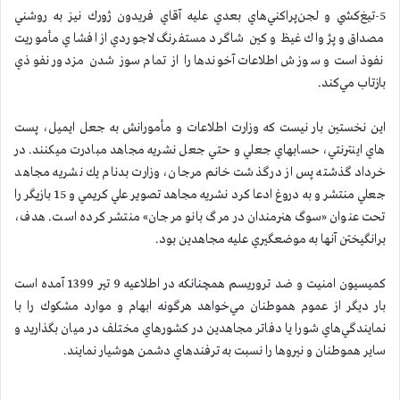
5-تيغ‌كشي و لجن‌پراكني‌هاي بعدي عليه آقاي فريدون ژورك نيز به روشني
مصداق و پژواك غيظ و كين شاگرد مستفرنگ لاجوردي از افشاي مأموريت
نفوذ است و سوزش اطلاعات آخوندها را از تمام سوز شدن مزدور نفوذي
بازتاب مي‌كند.
اين نخستين بار نيست كه وزارت اطلاعات و مأمورانش به جعل ايميل، پست
هاي اينترنتي، حسابهاي جعلي و حتي جعل نشريه مجاهد مبادرت ميكنند. در
خرداد گذشته پس از درگذشت خانم مرجان، وزارت بدنام يك نشريه مجاهد
جعلي منتشر و به دروغ ادعا كرد نشريه مجاهد تصوير علي كريمي و 15 بازيگر را
تحت عنوان «سوگ هنرمندان در مرگ بانو مرجان» منتشر كرده است. هدف،
برانگيختن آنها به موضعگيري عليه مجاهدين بود.
كميسيون امنيت و ضد تروريسم همچنانكه در اطلاعيه 9 تير 1399 آمده است
بار ديگر از عموم هموطنان مي‌خواهد هرگونه ابهام و موارد مشكوك را با
نمايندگي‌هاي شورا يا دفاتر مجاهدين در كشورهاي مختلف در ميان بگذاريد و
ساير هموطنان و نيروها را نسبت به ترفندهاي دشمن هوشيار نمايند.