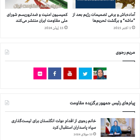
ت
ش
ر
و
و
ر
کمیسیون امنیت و ضدتروریسم شورای
آماده‌باش و برخی تصمیمات رژیم بعد از
ش
ا
ملی مقاومت ایران منتشر می‌کند
”ماشه“ و برگشت تحریم‌ها
ی
ز
15 ژوئن 2024
1 اکتبر 2025
م
۸
ی
۶
د
ه
مریم رجوی
ر
ز
۱
ا
۲
ر
ا
و
س
۷
ت
۰
ا
۰
ن
ن
پیام‌های رئیس جمهور برگزیده مقاومت
ف
ر
ب
خانم رجوی از اقدام دولت انگلستان برای لیست‌گذاری
ی
سپاه پاسداران استقبال کرد
ش
13 جولای 2026
ت