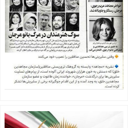
د
ه
م