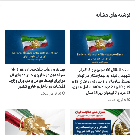
ر
ر
ك
ب
نوشته های مشابه
ن
ا
ا
ن
ن
ی
ت
ا
ا
ن
س
ک
ي
ر
س
و
ا
ن
تهدید و ارعاب پناهجویان و هواداران
اسناد انتقال 66 مجروح و 8 نفر از
ت
ا
مجاهدین در خارج و خانواده‌های آنها
شهيدان قيام به بيمارستان در تهران
ن
د
در ایران توسط عوامل و مزدوران وزارت
توسط سازمان اورژانس در روزهاي 18 و
ف
ر
اطلاعات در داخل و خارج کشور
19 و 20 و 21 ديماه 1404 شامل 14 زن،
ت
۳
53 مرد و 7 نوجوان زير 18 سال
10 نوامبر 2025
و
۷
9 فوریه 2026
گ
۳
ا
ش
ز
ه
و
ر
پ
ک