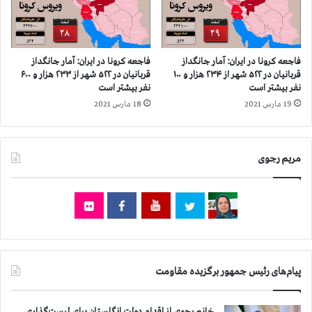
ز
ش
ن
ه
د
ر
ا
ک
فاجعه كرونا در ايران: آمار جانگداز
فاجعه كرونا در ايران: آمار جانگداز
ن
ش
قربانيان در ۵۲۲ شهر از ۲۳۴ هزار و ۱۰۰
قربانيان در ۵۲۲ شهر از ۲۳۳ هزار و ۶۰۰
د
و
نفر بيشتر است
نفر بيشتر است
س
ر
19 مارس 2021
18 مارس 2021
ت
ا
گ
ز
ر
۹
مریم رجوی
د
۵
ا
ه
ص
ز
ف
ا
ه
ر
ا
و
ن
۵
۰
پیام‌های رئیس جمهور برگزیده مقاومت
۰
ن
ف
خانم رجوی از اقدام دولت انگلستان برای لیست‌گذاری