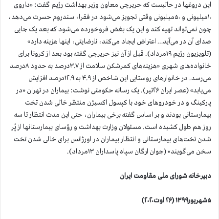
این دروغها در حالیست که حریرچی معاون وزیر بهداشت رژیم گفت: «داروی
۱۰میلیونی و ۵۰میلیونی وقتی تجویز می‌شود در فقرا، سندروم حسرت می‌دهد،
چون نمی‌تواند تهیه کند و این یک بغض فروخورده می‌شود که بعد یک جایی
صدای آن در می‌آید… اعتراض ایجاد می‌کند، نارضایتی، اینها هزینه دارد»
(تلویزیون رژیم ۱۹مرداد). قبل از آن نیز حریرچی گفته بود بعد از کرونا برای
خانواده‌های شهری «هزینه‌های کمرشکن سلامت از ۳.۷درصد به حدود ۸درصد
می‌رسد. در خانوارهای روستایی این شاخص از ۴.۹ به ۱۲.۹درصد افزایش
می‌یابد» (عصر ایران ۲۶تیر). یک رسانه حکومتی نوشت: بیماران در تهران «در
پارکینگ و در خودروهای خود با کپسول اکسیژن منتظر خالی شدن تخت
بیمارستانی بودند و بر اساس گفته برخی بیماران، حتی این مدت انتظار تا سه
روز هم طول کشیده است. مسئولان وزارت بهداشت و رؤسای بیمارستانها از پُر
شدن تخت‌های بیمارستانی و انتظار بیماران در اورژانس برای خالی شدن تخت
سخن می‌گویند» (جوان ارگان س‍پاه پاسداران ۱۳مرداد).
دبیرخانه شورای ملی مقاومت ایران
۵شهریور۱۳۹۹ (۲۶ اوت۲۰۲۰)