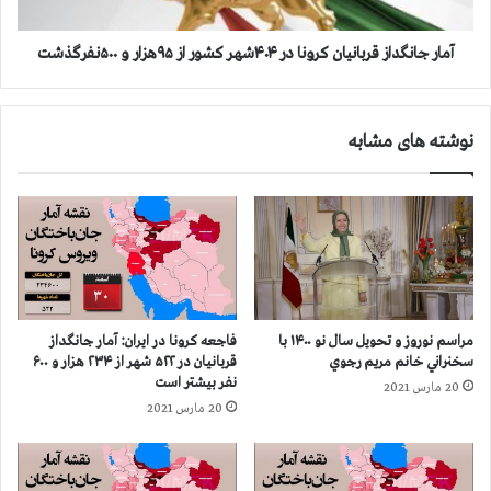
د
گ
ا
د
ن
ا
آمار جانگداز قربانیان کرونا در ۴۰۴شهر کشور از ۹۵هزار و ۵۰۰نفرگذشت
ي
ز
ا
ق
ن
ر
نوشته های مشابه
د
ب
ر
ا
س
ن
ل
ی
و
ا
ل
ن
ه
ک
ا
ر
ي
و
مراسم نوروز و تحویل سال نو ۱۴۰۰ با
فاجعه كرونا در ايران: آمار جانگداز
ا
ن
سخنراني خانم مريم رجوي
قربانيان در ۵۲۲ شهر از ۲۳۴ هزار و ۶۰۰
ن
ا
نفر بيشتر است
20 مارس 2021
ف
د
20 مارس 2021
ر
ر
ا
۴
د
۰
ي
۴