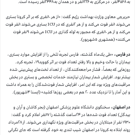
به ۴۵۶۸نفر، در مرکزی به ۱۲۲۶نفر و در همدان به ۲۴۴۸نفر رسیده است.
حریرچی معاون وزارت بهداشت رژیم گفت: «از هر ۱۰نفری که بر اثر کرونا بستری
می‌شوند ۱نفر فوت می‌کند و از هر ۲نفری که در ICU بستری می‌شوند ۱نفر فوت
می‌کند و از هر ۱۰نفری که مجبور به لوله گذاری در ICU می‌شوند ۹نفر فوت
می‌کنند» (همشهری ۵شهریور).
در فارس،
«طی یک‌ماه گذشته، فارس تجربه‌ٔ تلخی را از افزایش موارد بستری،
بیماران با حالت وخیم و بالا رفتن تعداد فوت بر اثر کووید۱۹، تجربه کرد.
روزهایی که بعضاً، فشار مراجعه‌کنندگان، از تعداد تخت‌های پیش‌بینی شده
بیشتر بود. افزایش شمار بیماران نیازمند خدمات تخصصی و بستری در بخش
مراقبت‌های ویژه بود که این امر، افزایش شمار فوت‌شدگان را به همراه داشت
و این آمار را تا نزدیک عدد ۲۰ هم در بعضی روزها کشید» (ایسنا ۴شهریور).
در اصفهان،
سخنگوی دانشگاه علوم پزشکی اصفهان (بجر کاشان و آران و
بیدگل) تعداد فوت شده‌ها در ۲۴ساعت گذشته را ۱۷نفر اعلام کرد و گفت:
«۱۹۳ نفر از مبتلایان در بخش مراقبت‌های ویژه نگهداری می‌شوند. از ۲۸مرداد
روند ابتلاء به کرونا در اصفهان شیب تندی به خود گرفته است که جای نگرانی