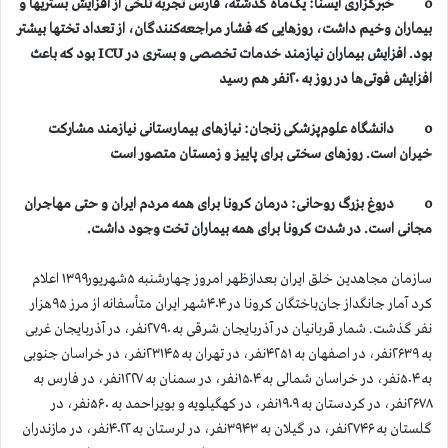
o خبرگزاری ایسنا: یک‌ماه گذشته، فارس تجربه‌ٔ تلخی از افزایش بستریها و
بیماران وخیم داشت، روزهایی که فشار مراجعه‌کنندگان، از تعداد تختها بیشتر
بود. افزایش بیماران نیازمند خدمات تخصصی و بستری در ICU بود که باعث
افزایش فوتی‌ها در روز به ۲۰نفر هم رسید
o دانشگاه علوم‌پزشکی زنجان: نیازهای بیمارستانی نیازمند مشارکت
خیران است. روزهای سختی برای پاییز و زمستان متصور است
o دروغ بزرگ روحانی: درمان کرونا برای همه مردم ایران و حتی مهاجران
مجانی است. در شدت کرونا برای همه بیماران تخت وجود داشت.
سازمان مجاهدین خلق ایران بعدازظهر امروز چهارشنبه ۵شهریور۱۳۹۹ اعلام
کرد آمار جانگداز جان‌باختگان کرونا در ۴۰۴شهر ایران متأسفانه از مرز ۹۵هزار
نفر گذشت. شمار قربانیان در آذربایجان شرقی به ۲۷۹۰نفر، در آذربایجان غربی
به ۲۶۳۹نفر، در اصفهان به ۴۲۵۱نفر، در تهران به ۲۳۱۴۵نفر، در خراسان جنوبی
به ۵۰۴نفر، در خراسان شمالی به ۱۵۰۴نفر، در سمنان به ۱۲۲۷نفر، در فارس به
۲۶۷۸نفر، در کردستان به ۱۹۰۹نفر، در کهگیلویه و بویراحمد به ۵۶۰نفر، در
گلستان به ۲۷۴۶نفر، در گیلان به ۳۹۴۳نفر، در لرستان به ۴۰۲۲نفر، در مازندران