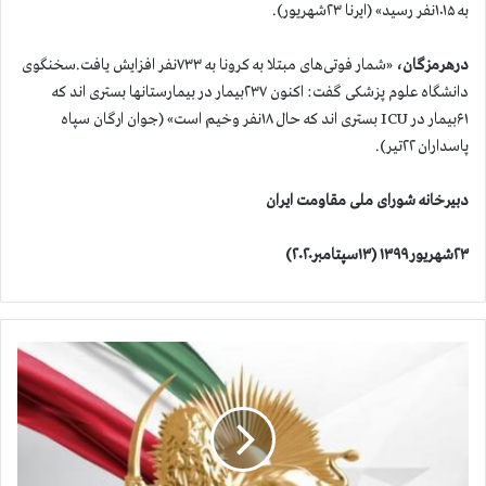
به ۱۰۱۵نفر رسید» (ایرنا ۲۳شهریور).
درهرمزگان،
«شمار فوتی‌های مبتلا به کرونا به ۷۳۳نفر افزایش یافت.سخنگوی
دانشگاه علوم پزشکی گفت: اکنون ۲۳۷بیمار در بیمارستانها بستری اند که
۶۱بیمار در ICU بستری اند که حال ۱۸نفر وخیم است» (جوان ارگان س‍پاه
پاسداران ۲۲تیر).
دبیرخانه شورای ملی مقاومت ایران
۲۳شهریور ۱۳۹۹ (۱۳سپتامبر۲۰۲۰)
آ
م
ا
ر
ف
ا