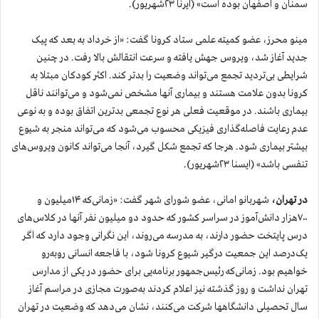
سمنان و اصفهان بوده است» (ایرنا ۲۳شهریور).
مینو محرز، عضو کمیته علمی ستاد کرونا گفت: «از خرداد به بعد که پیک
جدید آغاز شد، ویروس جهش یافته و سرعت انتقالش بالا رفت. در چنین
شرایطی بی‌تردید تجمع می‌تواند وضعیت را بدتر کند. اکثر کودکان مبتلا به
کرونا بدون علامت هستند و بیماری آنها مشخص نمی‌شود و می‌توانند ناقل
بیماری باشند. در موقعیت فعلی هر نوع تجمعی بدترین اتفاق بوده و به نوعی
عدم رعایت فاصله‌گذاری فیزیکی محسوب می‌شود که می‌تواند منجر به شیوع
بیشتر بیماری شود. هرجا که تجمع شکل گیرد، آنجا می‌تواند کانون ویروس‌های
تنفسی باشد» (ایسنا ۲۳شهریور).
در تهران،
شهربانو امانی، عضو شورای شهر گفت: «زمانی‌که ۱۴‌میلیون و
۷۰۰‌هزار دانش‌آموز در سراسر کشور که حدود دو میلیون نفر آنها در کلاس‌های
درس پایتخت حضور دارند، به مدرسه می‌روند، این نگرانی وجود دارد که اگر
یک‌درصد این جمعیت درگیر شیوع کرونا شود، با فاجعه انسانی روبه‌رو
خواهیم بود. زمانی‌که رئیس‌جمهور برنامه‌یی برای حضور در یکی از مدارس
تهران نداشت و روز گذشته نیز اعلام کردند به‌صورت مجازی در مراسم آغاز
سال تحصیلی دانشگاهها شرکت می‌کنند، نشان می‌دهد که وضعیت در تهران