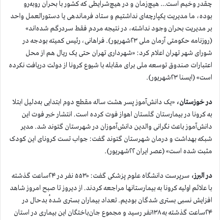
چقدر وخیم است… هیچ‌زمان و در هیچ‌شرایطی که کشور با بحران روبه‌رو
بوده، ما مدیریت یکپارچه‌ای نداشتیم و ستاد فرماندهی یا دستورالعمل واحد
بر مدیریت بحران وجود نداشته، در نتیجه مردم فقط سردرگم شده‌اند»
(روزنامه حکومتی آرمان ملی ۲۳شهریور). فراهانی، رئیس کمیته بودجه در
شورای شهر تهران اعلام کرد: «شهرداری تهران حتی یک ریال هم از محل
اعتبارات صندوق توسعه ملی برای مقابله با شیوع کرونا از دولت دریافت نکرده
است» (ایسنا ۲۳شهریور).
در خوزستان،
«یک دانش‌آموز پسر هشت ساله مقطع دوم ابتدایی به‌دلیل ابتلا
به کرونا در بیمارستان گلستان اهواز فوت کرده است. انتشار خبر فوت این
دانش‌آموز باعث نگرانی والدین دانش‌آموزان در شهرستان گتوند شد. مدیر
شبکه بهداشت و درمان شهرستان گتوند گفت: جواب تست کرونای این کودک
مثبت شده است» (عصر ایران ۲۲شهریور).
در البرز،
سرپرست دانشگاه علوم پزشکی گفت: «۵۵۳ نفر در ۲۴ساعت گذشته
با علائم اولیه کرونا به بیمارستانها مراجعه کردند. از دیروز تا صبح امروز شاهد
افزایش نسبی بستری شدگان بودیم. تعداد بیماران بستری شدهٔ بدحال در
۲۴ساعت گذشته به ۱۳۸نفر رسید و مجموع جان‌باختگان این بیماری در استان