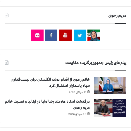
۰
ا
ن
ز
مریم رجوی
ف
۱
ر
۰
ب
۳
ی
ه
ش
ز
ت
ا
ر
ر
ا
ن
پیام‌های رئیس جمهور برگزیده مقاومت
س
ف
ت
ر
ب
خانم رجوی از اقدام دولت انگلستان برای لیست‌گذاری
ی
سپاه پاسداران استقبال کرد
ش
13 جولای 2026
ت
درگذشت استاد هنرمند رضا اولیا در ایتالیا و تسلیت خانم
ر
مریم رجوی
ا
س
10 جولای 2026
ت