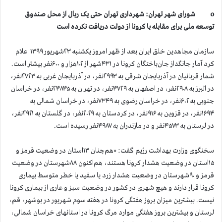
o شورای شهر تهران: شهرداری تهران حتی یک ریال از محل صندوق
توسعه ملی برای مقابله با کرونا از دولت دریافت نکرده است
سازمان مجاهدین خلق ایران بعد از ظهر امروز یکشنبه ۲۳شهریور ۱۳۹۹ اعلام
کرد آمار جانگداز جان‌باختگان کرونا در ۴۳۱شهر از ۱۰۲هزار و ۶۰۰نفر بیشتر است.
شمار قربانیان در آذربایجان شرقی به ۲۹۹۳نفر، در آذربایجان غربی به ۲۷۲۳نفر،
در البرز به ۲۹۰۸نفر، در اصفهان به ۴۷۲۹نفر، در تهران به ۲۴۸۴۵نفر، در خراسان
جنوبی به ۶۰۲نفر، در خراسان رضوی به ۷۳۴۹نفر، در خراسان شمالی به
۱۶۹۴نفر، در قزوین به ۹۱۶نفر، در کردستان به ۲۰۲۹نفر، در گلستان به ۲۹۲۱نفر،
در لرستان به ۴۵۷۳نفر و در مازندران به ۴۹۸۷نفر رسیده است.
سخنگوی وزارت بهداشت رژیم گفت: «هم‌چنان ۱۳استان در وضعیت قرمز و
۱۵استان در وضعیت هشدار کرونا هستند، هم‌اکنون ۸۸شهرستان در وضعیت
قرمز و ۹۰شهرستان در وضعیت هشدار زرد یا سفید یا خطر متوسط بیماری
کرونا قرار دارند و هیچ شهری در کشور در وضعیت سبز و عاری از بیماری کرونا
نیست. بیشترین میزان بروز هفتگی کرونا در هفته سوم شهریور در بوشهر، قم،
لرستان و بیشترین بروز هفتگی موارد مرگ کرونا در استانهای خراسان شمالی،