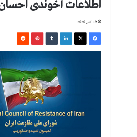
اطلاعات آخوندی احسان ب
19 اکتبر 2020
فیس بوک
X
لینکدین
‫تامبلر
‫پین‌ترست
‫رددیت