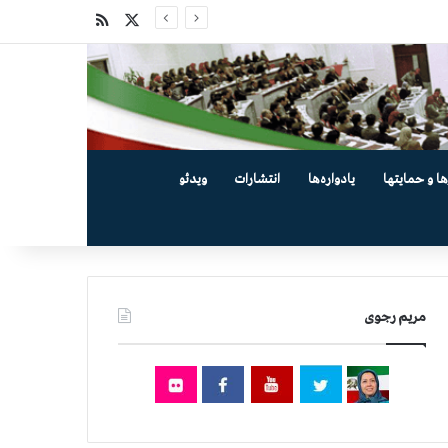
X
خوراک
ها و حمایتها
یادواره‌ها
انتشارات
ویدئو
مریم رجوی