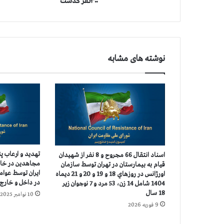
۳۰۰نفر گذشت
ق
ر
ب
ا
ن
نوشته های مشابه
ی
ا
ن
ک
ر
و
ن
ا
د
تهدید و ارعاب پن
اسناد انتقال 66 مجروح و 8 نفر از شهيدان
ر
مجاهدین در خارج
قيام به بيمارستان در تهران توسط سازمان
۴
ایران توسط عوام
اورژانس در روزهاي 18 و 19 و 20 و 21 ديماه
۵
در داخل و خارج
1404 شامل 14 زن، 53 مرد و 7 نوجوان زير
۸
18 سال
10 نوامبر 2025
ش
9 فوریه 2026
ه
ر