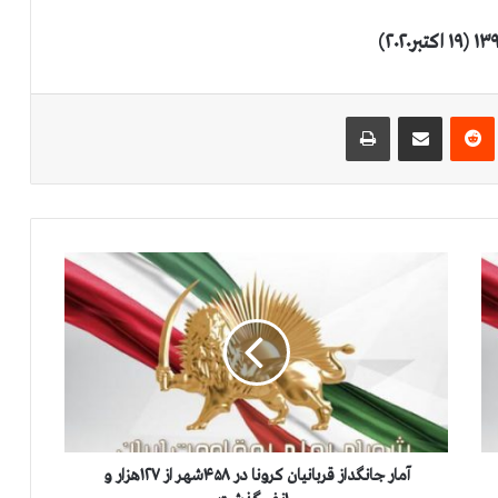
‌ترست
‫رددیت
اشتراک گذاری از طریق ایمیل
چاپ
آ
م
ا
ر
ج
ا
ن
گ
د
ا
آمار جانگداز قربانیان کرونا در ۴۵۸شهر از ۱۲۷هزار و
ز