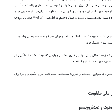
تحت کنترل نیروی قدس و اطلاعات آخوندها بوده است. وزارت بدنام او را در همان سال۹۲ از طریق عوامل خود در کمیساریا تحت عنوان پناهنده به آلبانی
نو قویاً مورد اعتراض مجاهدین و شورای ملی مقاومت ایران قرار گرفت. وی برای
ایجاد یک سرپل و مأموریتهای جاسوسی و تروریستی به آلبانی فرستاده شده بود.کمیسیون امنیت و ضدتروریسم در اطلاعیه ۱۱ آذر۱۳۹۲ عکس پاسپورت
نیال کسرایی (با پاسپورت تابعیت ایتالیا) را که در پوش خبرنگار علیه مجاهدین جاسوسی
حسان بیدی مستقر بود.
 که از همدستان بیدی بود نیز اکنون به‌خاطر جرایمی که مرتکب شده دستگیر و در
جاهدین، مورد مصرف قرار گرفته است.
 کشورهای اروپایی، پیوسته بر ضرورت محاکمه، مجازات و اخراج مأموران و مزدوران
 ملی مقاومت
منیت و ضدتروریسم