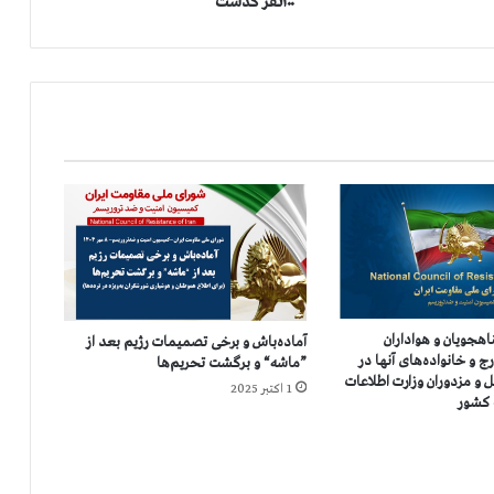
۱۰۰نفر گذشت
ق
ر
ب
ا
ن
ی
ا
ن
ک
ر
و
ن
ا
د
اهجویان و هواداران
آماده‌باش و برخی تصمیمات رژیم بعد از
ر
 و خانواده‌های آنها در
”ماشه“ و برگشت تحریم‌ها
۴
ل و مزدوران وزارت اطلاعات
1 اکتبر 2025
۵
 کشور
۸
ش
ه
ر