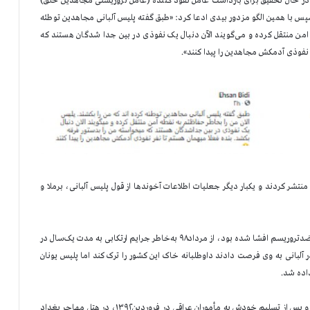
 در حال تحقیق برای بازداشت عامل نفوذ کننده (عامل تروریستی مجاهدین خلق)
با همین الگو مزدور بیدی ادعا کرد: «طبق گفته پلیس آلبانی مجاهدین توطئه
ه امن منتقل کرده و می‌گویند الآن دنبال یک نفوذی در بین جدا شدگان هستند که
 نفوذی آدمکش مجاهدین را پیدا کنند».
نتشر کردند و یکبار دیگر جعلیات اطلاعات آخوندها از قول پلیس آلبانی، برملا و
احسان بیدی که نخستین بار در اطلاعیه ۱۱ آذر۱۳۹۲ کمیسیون امنیت و ضدتروریسم افشا شده بود، از مرداد۹۸ به‌خاطر جرایم ارتکابی به مدت یک‌سال در
 آلبانی به وی فرصت دادند داوطلبانه خاک این کشور را ترک کند اما پلیس یونان
داده شد.
شایان یادآوری است که این مزدور هرگز با مجاهدین به آلبانی نیامده و پس از تسلیم خودش به مأموران عراقی در فروردین۱۳۹۲، در هتل مهاجر بغداد