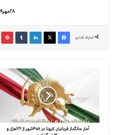
۲۸مهر۱۳۹۹ (۱۹ اکتبر۲۰۲۰)
فیس بوک
X
لینکدین
‫تامبلر
‫پین
اشتراک گذاری
آ
م
ا
ر
ج
ا
ن
گ
د
ا
آمار جانگداز قربانیان کرونا در ۴۵۸شهر از ۱۲۶هزار و
ز