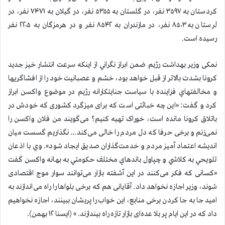
کردستان به ۳۵۹۷ نفر، در گلستان به ۵۳۵۵ نفر، در گیلان به ۷۴۷۱ نفر، در
لرستان به ۸۵۰۳ نفر، در مازندران به ۸۵۴۲ نفر و در هرمزگان به ۲۲۰۵ نفر
رسیده است.
نمکی وزیر بهداشت رژیم ضمن ابراز نگراني از اينكه سرعت انتشار خيز جديد
كرونا بشدت بالاتر از قبل خواهد بود، خشم و عصبانيت خود را از افشاگريها
و مخالفتهاي فزاينده با سياست جنايتكارانه رژيم در موضوع واكسن ابراز
كرد و گفت: «این چه خباثتی است که برای میزگرد کشوری که خودش در
باتلاق کرونا مانده است، خوراک تهیه کنیم؟ می‌گویند من فلان واکسن را
نمی‌زنم و برخی حرفا که دل مردم را خالی می‌کند… نگذاریم گسست میان
اندیشه اعتماد آمیز مردم و خدمت‌گذاران صدیق ایجاد شود». وي با اذعان
تلويحي به كلاشي و چپاول باندهاي مختلف حكومتي به بهانه واكسن گفت
«کسانی که فکر می‌کنند در این آشفته بازار می‌توانند سوار موج اقتصادی
شوند، وزیر اجازه نخواهد داد. آقایانی هم که برخی بلواها را راه می‌اندازند به
امید جا به جا کردن برخی منابع، این خواب را پریشان ببینند، اجازه نخواهیم
داد که در این ایام پر بلا عده‌ای بازار تازه راه بیندازند. » (ایسنا ۱۲ بهمن).