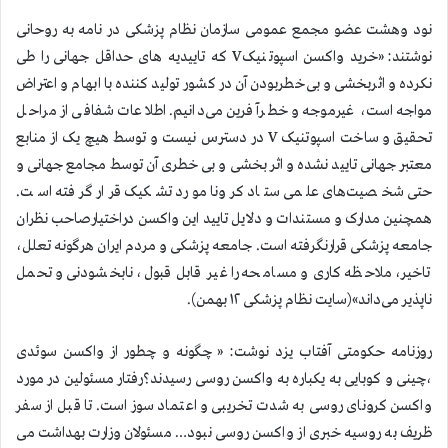
نود وهشت عضو مجمع عمومی سازمان نظام پزشکی در نامه به روحانی
نوشتند: «خرید واکسن اسپوتنیکV که تاییدیه های حداقل جهانی را طی
نکرده و اثربخشی و بی‌خطربودن آن در کشور تولید کننده با ابهام و اعتراض
مواجه است، غیرموجه و خطرآفرین می‌دانیم. اطلاعات شفافی از مراحل
تحقیق و ساخت اسپوتنیک V در دسترس نیست و توسط هیچ یک از منابع
معتبر جهانی تایید نشده و اثر بخشی و بی خطری آن توسط مجامع جهانی و
حتی شخصیت‌های علمی ستاد کرونا مورد تشکیک قرار گرفته است.
همچنین مدارک و مستندات و دلایل تایید این واکسن دراختیارصاحب ‌نظران
جامعه پزشکی قرارنگرفته است. جامعه پزشکی و مردم ایران هرگونه تعلل،
تاخیر، ملاحظه کاری و مسامحه را غیر قابل قبول، نابخشودنی و تحمل
ناپذیر می‌داند»(سایت نظام پزشکی ۱۲ بهمن).
روزنامه حکومتی آفتاب يزد نوشت: « چگونه و چطور از واکسن سوئدی
،چینی و کوبایی به یکباره به واکسن روسی رسیدند؟رفتار مسئولین در مورد
واکسن کرونای روسی به شدت تخریبی و اعتماد سوز است. تا قبل از سفر
ظریف به روسیه خبری از واکسن روسی نبود… مسئولان وزارت بهداشت می