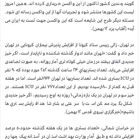
گویند چندین کشور تاکنون از این واکسن خریداری کرده اند. همین امروز
لیست اين کشورها منتشر شود و تجربیات آنها از این واکسن رسانه ای شود.
مسئله دیگر طرح این شایعه است که این واکسن جهت تست به ایران می
آید» (آفتاب یزد ۱۲ بهمن).
در تهران، زالی رییس ستاد کرونا از افزایش پذیرش بیماران کرونایی در تهران
خبر داد و گفت: «تهران مانند ادوار گذشته شکننده و ناپایدار است، اگر خیز
جدیدی اتفاق بیفتد در زمان خیلی کوتاه تری آمار روزانه، به صورت تصاعدی
افزایش می‌یابد. تعداد بستريهاي ۲۴ ساعت گذشته ۲۵۲ مورد بوده که ۹۰ نفر
در ICU بستری شده اند. تعداد بستریها در تهران ۱۹۶۶نفر است. اما در هفته
قبل به کمتر از ۱۸۰۰رسیده بودیم. از اين تعداد۷۷۷ نفر در ICU هستند. در
خیز سوم در تهران در یک بازه زمانی۱۰ روزه به اوج رسیدیم، اگر خیز جدیدی
شکل بگیرد ممکن است با سرعتی بیشتر شاهد افزایش بستري ها
باشیم»(خبرگزاری نیروی قدس ۱۲ بهمن).
در خراسان شمالی، «تعداد بستری ها در یک هفته گذشته حدود۵۰ درصد
افزایش داشته و طبق آمار وزارت بهداشت استان در آستانه پیک چهارم