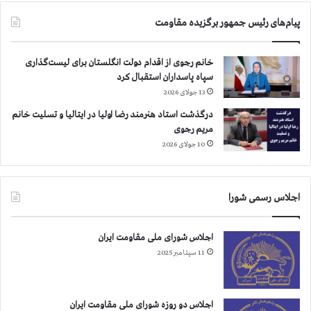
ف
۲
پیام‌های رئیس جمهور برگزیده مقاومت
ر
۰
ب
۹
ي
ه
خانم رجوی از اقدام دولت انگلستان برای لیست‌گذاری
ش
ز
سپاه پاسداران استقبال کرد
ت
ا
13 جولای 2026
ر
ر
ا
درگذشت استاد هنرمند رضا اولیا در ایتالیا و تسلیت خانم
و
س
مریم رجوی
۷
ت
۰
10 جولای 2026
۰
ن
ف
اجلاس رسمی شورا
ر
ب
ي
اجلاس شورای ملی مقاومت ایران
ش
11 سپتامبر 2025
ت
ر
ا
س
اجلاس دو روزه شورای ملی مقاومت ایران