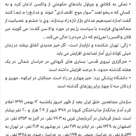
• نمکی به كلاشي و چپاول باندهاي حكومتي از واكسن اذعان كرد و به
كساني كه ميخواهند ”سوار موج اقتصادی” شوند و منابع را جابجا كنند
گفت اجازه نميدهيم عده‌ای بازار تازه راه بیندازند. وي با خشم و عصبانيت از
مخالفتهاي فزاينده با سياست رژيم در مورد واكسن گفت: می‌گویند من
فلان واکسن را نمی‌زنم که دل مردم را خالی می‌کند…
• زالی: تهران شکننده و ناپایدار است، اگر خیز جدیدی اتفاق بیفتد در زمان
خیلی کوتاه تری آمار تصاعدی افزایش می یابد
• خبرگزاری نیروی قدس: بستری های کرونايي در خراسان شمالی در یک
هفته گذشته حدود ۵۰ درصد افزایش داشته است
• دانشگاه پزشکی یزد: خیز چهارم در راه است. مبتلایان در ابرکوه، مهریز و
اردکان سه تا چهار برابر روزهای گذشته است
سازمان مجاهدين خلق ايران بعد از ظهر امروز یکشنبه ۱۲ بهمن ۱۳۹۹ اعلام
كرد آمار جانگداز جانباختگان كرونا در ۴۷۸ شهر از ۲۰۹ هزار و ۲۰۰ نفر بيشتر
است. شمار قربانيان در آذربایجان غربی به ۷۷۰۳ نفر، در البرز به ۵۳۵۳ نفر، در
اصفهان به ۱۳۲۹۰ نفر، در ایلام به ۲۱۶۱ نفر، در بوشهر به ۲۱۰۴ نفر، در تهران به
۵۰۵۴۶ نفر، در خراسان جنوبی به ۱۹۹۱ نفر، در خراسان رضوی به ۱۴۱۱۵ نفر، در