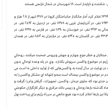
۱ شهرستان در شمال نارنجی هستند
سازمان مجاهدين خلق ايران بعد از ظهر امروز شنبه ۱۱ بهمن ۱۳۹۹ اعلام كرد آمار جانگداز جانباختگان كرونا در ۴۷۸ شهر از ۲۰۸ هزار و
۷۰۰ نفر بيشتر است. شمار قربانيان در آذربایجان شرقی به ۷۹۴۳ نفر، در آذربایجان غربی به ۷۶۷۸ نفر، در اردبیل به ۲۵۹۲ نفر، در
اصفهان به ۱۳۲۶۰ نفر، در تهران به ۵۰۴۶۶ نفر، در خراسان شمالی به ۳۲۱۳ نفر، در خوزستان به ۱۰۳۹۰ نفر، در فارس به ۶۳۱۷ نفر، در
قزوین به ۲۲۳۹ نفر، در کرمان به ۴۶۳۴ نفر، در کرمانشاه به ۴۳۰۴ نفر، در گلستان به ۵۳۲۵ نفر، در مازندران به ۸۵۱۲ نفر، در همدان
زايش مبتلايان و خطر موج چهارم و جهش ويروس صحبت ميكنند، روحاني
 رژيم در موضوع واكسن سرپوش بگذارد. وي در يك وعده توخالي بدون
هایت در سال آینده به واکسن‌هایی که از تولید داخلی ما است می
م در موضوع واكسن بيمناك است بنحو ابلهانه اي مشكل واكسن را به
ر حدی بود که جلوی درمان، واکسن، تجهیزات، گرفتن وام را گرفت و
ه گذشته بارها روحاني و رييس بانك مركزي و ديگر كارگزاران حكومتي
ا نيز بارها اعلام كرده بود هيچ مانعي بر سر راه رژيم براي پرداخت پول