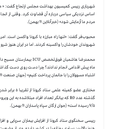
شهریاری رییس کمیسیون بهداشت مجلس ارتجاع گفت: « من
اساس نزدیکی سیاسی درباره آن قضاوت کرد. وقتی از انجام 
مردم ما آزمایش شود» (خبرآنلاین ۱۱ بهمن).
شهروندان خودشان را واکسینه کردند. اما در ایران هنوز شروع نشد
محمدرضا ‌هاشمیان فوق‌تخصص
ماه پیش اقدامی انجام ندادند؟ چرا دست روی دست گذاشتند 
اشتباه مسوولان را با جانمان پرداخت کنیم» (جهان صنعت ۱۱ بهمن).
۷/۵ رسیده است» (جوان ارگان سپاه پاسداران ۱۱ بهمن).
رییسی سخنگوی ستاد کرونا از افزايش بیماران سرپایی و افزا
هنوز بالاترین بستری روزانه را در كشور دارد». وي از وضعي