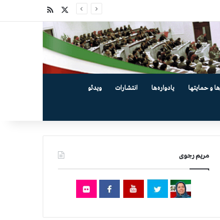
X
خوراک
ها و حمایتها
یادواره‌ها
انتشارات
ویدئو
مریم رجوی