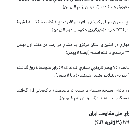
هم شده» (تلویزیون رژیم ۱۱ بهمن).
در هرمزگان، رئیس دانشگاه علوم پزشکی از افزايش ۱۵ درصدي بيماران سرپایی کرونایی، افزايش ۱۶درصدي قرنطینه خانگی افرايش ۲۰
ارم در کشور و استان مرکزی به مشام می رسد در هفته اول بهمن
در آذربایجان غربی، رییس دانشگاه پزشکی گفت: «طی ۲۴ ساعت، ۷۵ بیمار كرونايي بستري شدند که۵/۱برابر متوسط ۱۰ روز گذشته
 آبادان، مسجد سلیمان و امیدیه در وضعیت زرد کرونایی قرار گرفتند
ی خواهد بود(تلویزیون رژیم ۱۰ بهمن).
اي ملي مقاومت ايران