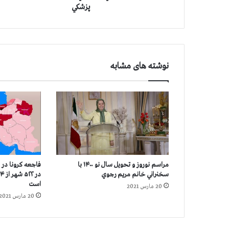
ا
پزشكي
ن
ي
س
ي
ا
نوشته های مشابه
س
ي
ف
ا
ط
م
ه
م
ث
مراسم نوروز و تحویل سال نو ۱۴۰۰ با
فاجعه كرونا در اي
ن
سخنراني خانم مريم رجوي
ي
است
20 مارس 2021
و
20 مارس 2021
م
م
ا