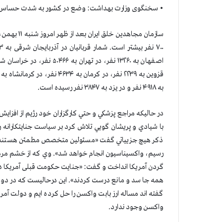
• سخنگوی وزارت بهداشت: وضع در کشور به شدت حساس، شکننده و ناپایدار است. ۸
به ۴۹۱۸ نفر و در یزد به ۳۸۴۷ نفر رسیده است.
در حاليكه مراجع پزشكي و حتي كارگزاران خود رژيم از اف
با شيادي و پريشان گويي تلاش كرد بر سياست جنايتكارانه
ذكر هيچ جزيياتي گفت «مسئولین متخصص مطمئن هستند در ن
رسیم، واکسیناسیون انجام خواهد شد». وي كه از خشم مرد
گردن آمريكا انداخت و گفت: «جنایت حکومت قبلی آمریکا د
همه جا سد و مانع درست کردند». اين درحاليست كه در دوما
گفته اند مساله ارز بابت واكسن را حل كرده ايم و دولت آمريك
واكسن وجود ندارد.