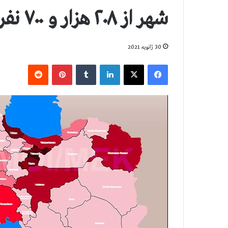
شهر از ۲۰۸ هزار و ۷۰۰ نفر بيشتر است
30 ژانویه 2021
فیس بوک
X
لینکدین
‫تامبلر
‫پین‌ترست
‫رددیت