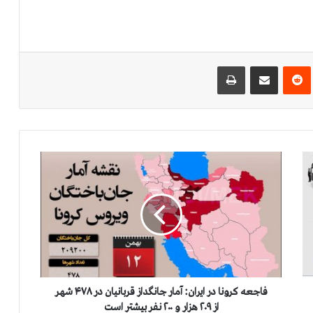
‌ترست
‫رددیت
اشتراک گذاری از طریق ایمیل
چاپ
ف
ا
ج
ع
ه
ك
ر
و
ن
ا
فاجعه كرونا در ايران: آمار جانگداز قربانيان در ۴۷۸ شهر
د
از ۲۰۹ هزار و ۲۰۰ نفر بيشتر است