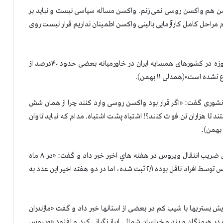
 هم واکسن روسی نمی زنم. واکسن مساله سیاسی نیست و نباید بر
مراحل کامل کارآزمایی بالینی واکسن اطمینان نداریم قرار نیست روی
محبوب‌فر گفت: «تنها راه مبارزه با کرونا واکسن است. امروزه در کشورهای همسایه ایران در خاورمیانه بعضی حدود ۴۰درصد از
ه است»(همدلی ۱۱ بهمن).
 ICU بیمارستان مسیح دانشوری گفت: «اگر قرار بود واکسن روسی وارد کنند چرا از همان شش
تا هزاران تن فوت کنند؟! اشتباه پشت اشتباه. مدام که نباید تاوان
مختاری عضو کمیته علمی ستاد کرونا از تقريبا ۵ برابر شدن ضريب انتقال ويروس در هفته هاي اخير خبر داد و گفت: «در ۸ ماه
گذشته عدد R0 که بیانگر تعداد افراد مبتلاشده به این ویروس توسط افراد ناقل بوده ۲/۱ ثبت شده، اما در دو هفته اخیر این عدد به
يش بستريها با شيب كم در بعضی از استانها خبر داد و گفت «مازندران
ت در هرمزگان و یزد و خراسان شمالی ابراز نگراني كرد و افزود «ویروس