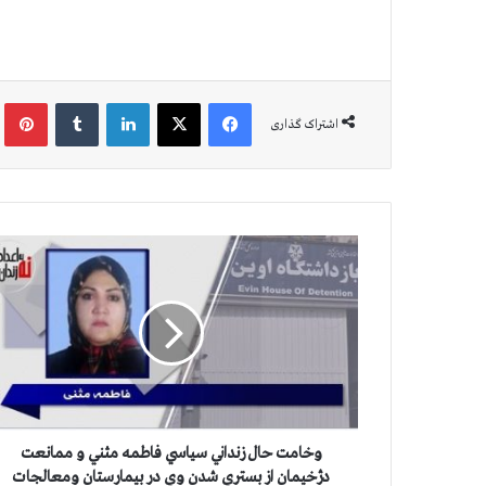
فیس بوک
X
لینکدین
‫تامبلر
‫پین
اشتراک گذاری
و
خ
ا
م
ت
ح
ا
ل
ز
ن
وخامت حال زنداني سياسي فاطمه مثني و ممانعت
د
دژخيمان از بستري شدن وي در بيمارستان ومعالجات