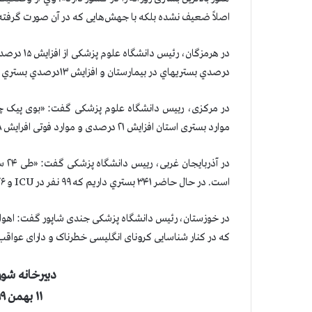
اصلاً ضعیف نشده بلکه با جهش‌هایی که در آن صورت گرفته قوی‌تر 
درصدي بستريهاي در بیمارستان‌ و افزايش ۱۳درصدي بستري در ICU خبرداد(خبرگزاری حکومتی مهر ۱۱ بهمن).
در مرکزی، رییس دانشگاه علوم پزشکی گفت: «بوی پیک چه
موارد بستری استان افزايش ۲۱ درصدی و موارد فوتی افرايش ۳۸ درصدی داشته است» (ایسنا ۱۱ بهمن).
است. در حال حاضر ۳۴۱ بستري داريم كه ۹۹ نفر در ICU و ۲۶ نفر به ونتیلاتور متصل هستند» (ایرنا ۱۱ بهمن).
در خوزستان، رئیس دانشگاه پزشکی جندی شاپور گفت: اهواز،
كه در کنار شناسایی کرونای انگلیسی خطرناک و دارای عواقب سنگین
دبيرخانه شور
۱۱ بهمن ۱۳۹۹ (۳۰ ژانویه ۲۰۲۱)