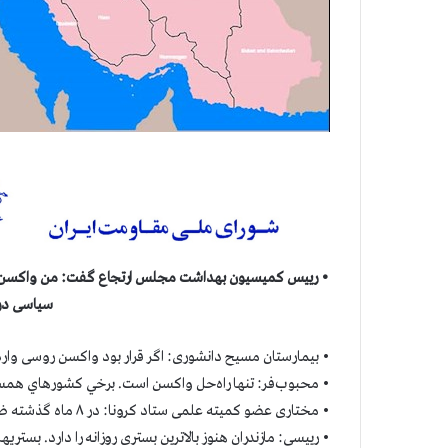
• رییس کمیسیون بهداشت مجلس ارتجاع گفت: من واکسن رو
سیاسی در
• بیمارستان مسیح دانشوری: اگر قرار بود واکسن روسی وارد کنند چرا ۶ماه تاخير كردند تا هزارا
• محبوب‌فر: تنها راه‌حل واکسن است. برخي كشورهاي همسايه ۴۰ درصد مردم را واکسینه کردند. اما ما هنوز شروع نك
• مختاری عضو کمیته علمی ستاد کرونا: در ۸ ماه گذشته ضريب انتقال ۲/۱ ثبت شده، اما در دو هفته اخیر به ۷/۵ رسیده است
• رییسی: مازندران هنوز بالاترین بستری روزانه را دارد. بستري