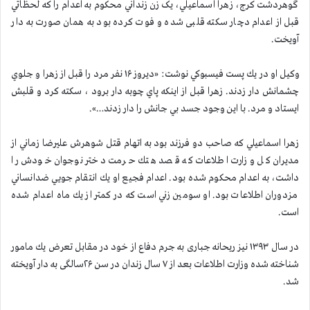
گوهردشت کرج، زهرا اسماعيلي، یک زن زنداني محكوم به اعدام را که لحظاتي
قبل از اعدام دچار سکته قلبی شده و فوت كرده بود به همان صورت به دار
آویخت.
وکیل او در يك پست فيسبوكي نوشت: «ديروز ۱۶ نفر مرد را قبل از زهرا و جلوي
چشمانش دار زدند. زهرا قبل از اينكه پاي چوبه دار برود ، سكته كرد و قلبش
ايستاد و مرد. با اين وجود جسد بي جانش را دار زدند…».
زهرا اسماعيلي كه صاحب دو فرزند بود به اتهام قتل شوهرش عليرضا زماني از
مدیران كل وزارت اطلاعات كه قصد هتك حرمت دختر نوجوان خودش را
داشت، به اعدام محكوم شده بود. اعدام فجيع او يك انتقام جويي ضدانساني
مزدوران اطلاعات بود. او سومين زني است كه در كمتر از يك ماه اعدام شده
است.
در سال ۱۳۹۳ نيز ریحانه جباری به جرم دفاع از خود در مقابل تعرض يك مامور
شناخته شده وزارت اطلاعات بعد از ۷ سال زندان در سن ۲۶سالگی به دار آویخته
شد.