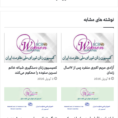
ا
ر
ن
ا
گ
ي
نوشته های مشابه
د
ر
ا
ا
ز
ن
ق
:
ر
آ
ب
م
ا
ا
ن
ر
ي
ج
آزادی مریم اکبری منفرد پس از ۱۷سال
کمیسیون زنان دستگیری شبانه خانم
ا
ا
زندان
نسرین ستوده را محکوم می‌کند
ن
ن
8 آوریل 2026
2 آوریل 2026
د
گ
ر
د
۴
ا
۸
ز
۰
ق
ش
ر
ه
ب