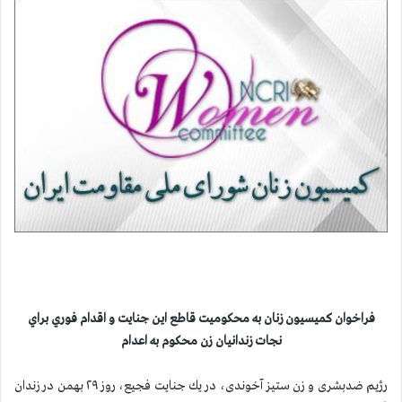
فراخوان کمیسیون زنان به محكوميت قاطع اين جنايت و اقدام فوري براي
نجات زندانيان زن محكوم به اعدام
رژیم ضدبشری و زن ستیز آخوندی، در يك جنايت فجيع، روز ۲۹ بهمن در زندان