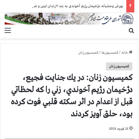
یورش وحشیانه دژخیمان رژیم آخوندی به بند ۷ زندان اوین و ضرب‌وجرح زندانیان سیاسی
جستجو برای
منو
خانه
/
کمیسیون‌ها
/
کمیسیون زنان
کمیسیون زنان
کمیسیون زنان: در يك جنايت فجيع،
دژخيمان رژيم آخوندي، زني را كه لحظاتي
قبل از اعدام در اثر سكته قلبي فوت كرده
بود، حلق آويز كردند
21 فوریه 2021