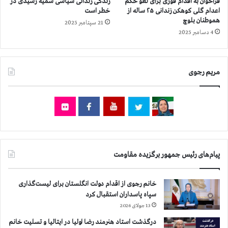
فراخوان به اقدام فوری برای لغو حکم
زندگی زندانی سیاسی سمیه رشیدی در
ر
ا
اعدام گلی کوهکن زندانی ۲۵ ساله از
خطر است
ا
ن
هموطنان بلوچ
21 سپتامبر 2025
ز
ي
4 دسامبر 2025
۲
ا
۱
ن
۸
د
ه
ر
مریم رجوی
ز
۴
ا
۸
ر
۰
و
ش
۶
ه
۰
ر
۰
ا
ن
ز
پیام‌های رئیس جمهور برگزیده مقاومت
ف
۲
ر
۱
خانم رجوی از اقدام دولت انگلستان برای لیست‌گذاری
ب
۹
سپاه پاسداران استقبال کرد
ي
ه
ش
ز
13 جولای 2026
ت
ا
درگذشت استاد هنرمند رضا اولیا در ایتالیا و تسلیت خانم
ر
ر