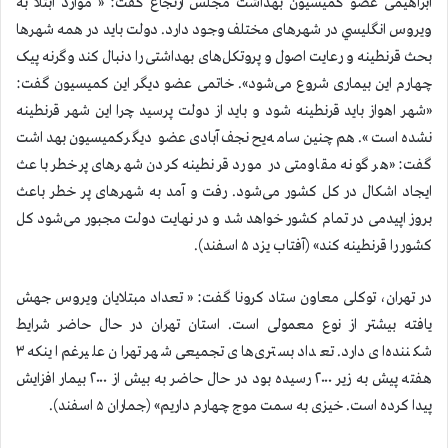
ابراهیمی عضو کمیسیون بهداشت مجلس ارتجاع گفت: « موارد ابتلا به
ویروس انگليسي در شهرهای مختلف وجود دارد. دولت باید در همه شهرها
بحث قرنطینه و رعایت اصول و پروتکل‌های بهداشتی را دنبال کند وگرنه پیک
چهارم این بیماری شروع می‌شود». خاتمی عضو دیگر اين كميسيون گفت:
«شهر اهواز باید قرنطینه شود و باید از دولت پرسید چرا این شهر قرنطینه
نشده است». هم‌چنین سامه‌یح نجف‌آبادی عضو دیگرکمیسیون بهداشت
گفت: «هر گونه مقاومتی در مورد قرنطینه کردن شهرهای پرخطر باعث
ایجاد اشکال در کل کشور می‌شود. رفت و آمد به شهرهای پر خطر باعث
بروز اپیدمی در تمام کشور خواهد شد و در نهایت دولت مجبور می‌شود کل
کشور را قرنطینه کند» (آفتاب یزد ۵ اسفند).
در تهران، توکلی معاون ستاد کرونا گفت: « تعداد مبتلایان ویروس جهش
یافته بیشتر از نوع معمولی است. استان تهران در حال حاضر شرایط
شکننده‌ای دارد. تعداد بستری‌های تجمیعی شهر تهران علیرغم اینکه ۳
هفته پیش به زیر ۲۰۰۰ رسیده بود در حال حاضر به بیش از ۲۰۰۰ بیمار افزایش
پیدا کرده است. خیزی به سمت موج چهارم داریم» (جماران ۵ اسفند).