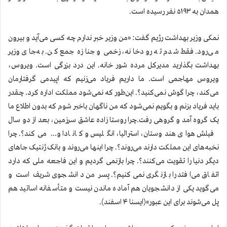
همدان به ۵۱۹۳ نفر رسیده است.
نمکی وزیر بهداشت رژیم گفت: «من وزیر خبر ندارم چه کسی می‌آید و بیرون
می‌رود. فقط شدم ته رودخانه، زخمی و جنازه جمع کن. به‌جای وزیر
بهداشت بگذارید مدیرکل مرده شور خانه. این درد بزرگی است. ویروس،
ویروس مهاجمی است. ما داریم فریاد می‌زنیم که اپیدمی گرفتارمان
می‌کند، چرا گوش نمی‌کنید؟. این‌طور که نمی‌شود مملکت اداره کرد. چقدر
باید فریاد بزنم و بگویم نمی‌شود که من ناگهان باخبر شوم که بدون اطلاع ما
یک گروه آمد و گروهی رفت.چرا روستا زاده عاشق سرزمین، بعد از دو سال
فیلش هوای هندوستان، استرالیا، انگلیس و کانادا و… می‌کند؟. چرا
نخبه‌های این مملکت دارند می‌روند؟. چرا اینها می‌روند و بانک ژنتیک جاهای
دیگر دنیا را تقویت می‌کنند؟. چرا بازنمی گردیم و این فاجعه ملی که دارد
اتفاق می‌افتد را بازنگری نمی‌کنیم؟. پسر من دانشجوی شریف است و
می‌گوید یکی از دانشجویان هم آماده ماندن نیست و متأسفانه اساتید هم
پل می‌شوند برای این عبور»(ایسنا ۴ اسفند).