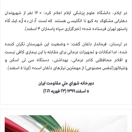
در ایلام، دانشگاه علوم پزشکی ایلام اعلام كرد: « ۱۶ نفر از شهروندان
دهلرانی مشکوک به کرونا انگلیسی هستند که تست آنان به آزمایشگاه
پاستور تهران فرستاده شده» (خبرگزاری سپاه پاسداران ۴ اسفند).
در لرستان، فرماندار دلفان گفت: « وضعیت این شهرستان نگران کننده
شده، اما امکانات و تجهیزات درمانی برای مقابله با این بیماری کافی نیست
و اقلام محافظتی کادر درمانی، بهداشتی، دستگاه سی تی اسکن و
ونتیلاتور(تنفس مصنوعی) از مهمترین نیازهای دلفان است» (ایرنا ۵ اسفند).
دبيرخانه شوراي ملي مقاومت ايران
۵ اسفند ۱۳۹۹ (۲۳ فوریه ۲۰۲۱)
ف
ا
ج