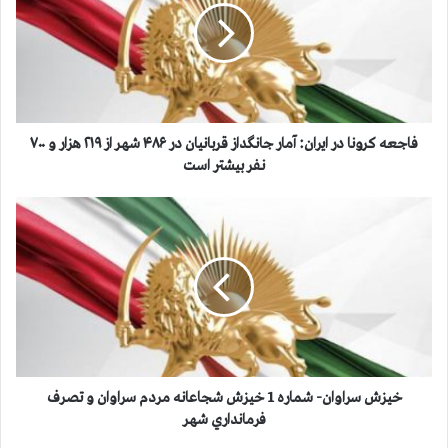
ع
ه
ك
ر
و
ن
ا
فاجعه كرونا در ايران: آمار جانگداز قربانيان در ۴۸۶ شهر از ۲۱۹ هزار و ۷۰۰
د
نفر بيشتر است
ر
ا
خ
ي
ي
ر
ز
ا
ش
ن
س
:
ر
آ
ا
م
و
ا
ا
ر
ن
خيزش سراوان- شماره 1 خيزش شجاعانه مردم سراوان و تصرف
ج
-
فرمانداري شهر
ا
ش