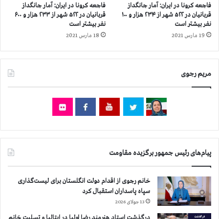
ا
ر
فاجعه كرونا در ايران: آمار جانگداز
فاجعه كرونا در ايران: آمار جانگداز
ز
ا
قربانيان در ۵۲۲ شهر از ۲۳۴ هزار و ۱۰۰
قربانيان در ۵۲۲ شهر از ۲۳۳ هزار و ۶۰۰
۲
و
نفر بيشتر است
نفر بيشتر است
۱
ا
19 مارس 2021
18 مارس 2021
۹
ن
ه
و
ز
ت
ا
مریم رجوی
ص
ر
ر
و
ف
۷
ف
۰
ر
۰
م
ن
ا
ف
ن
پیام‌های رئیس جمهور برگزیده مقاومت
ر
د
ب
ا
ي
ر
خانم رجوی از اقدام دولت انگلستان برای لیست‌گذاری
ش
ي
سپاه پاسداران استقبال کرد
ت
ش
13 جولای 2026
ر
ه
ا
درگذشت استاد هنرمند رضا اولیا در ایتالیا و تسلیت خانم
ر