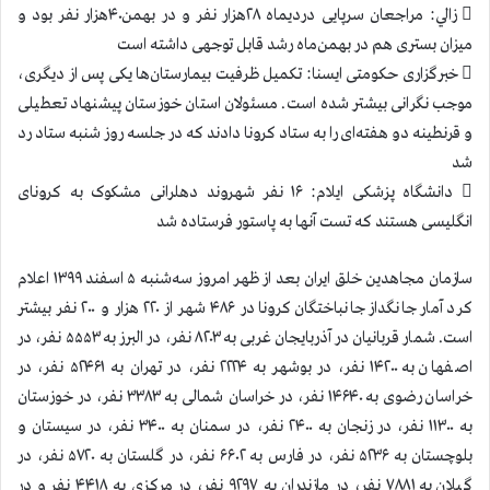
 زالي: مراجعان سرپایی دردیماه ۲۸هزار نفر و در بهمن‌۴۰هزار نفر بود و
میزان بستری هم در بهمن‌ماه رشد قابل توجهی داشته است
 خبرگزاری حکومتی ایسنا: تکمیل ظرفیت بیمارستان‌ها یکی پس از دیگری،
موجب نگرانی بیشتر شده است. مسئولان استان خوزستان پیشنهاد تعطیلی
و قرنطینه دو هفته‌ای را به ستاد کرونا دادند که در جلسه روز شنبه ستاد رد
شد
 دانشگاه پزشکی ایلام: ۱۶ نفر شهروند دهلرانی مشکوک به کرونای
انگلیسی هستند که تست آنها به پاستور فرستاده شد
سازمان مجاهدين خلق ايران بعد از ظهر امروز سه‌شنبه ۵ اسفند ۱۳۹۹ اعلام
كرد آمار جانگداز جانباختگان كرونا در ۴۸۶ شهر از ۲۲۰ هزار و ۲۰۰ نفر بيشتر
است. شمار قربانيان در آذربایجان غربی به ۸۲۰۳ نفر، در البرز به ۵۵۵۳ نفر، در
اصفهان به ۱۴۲۰۰ نفر، در بوشهر به ۲۲۲۴ نفر، در تهران به ۵۲۴۶۱ نفر، در
خراسان رضوی به ۱۴۶۴۰ نفر، در خراسان شمالی به ۳۳۸۳ نفر، در خوزستان
به ۱۱۳۰۰ نفر، در زنجان به ۲۴۰۰ نفر، در سمنان به ۳۴۰۰ نفر، در سیستان و
بلوچستان به ۵۲۳۶ نفر، در فارس به ۶۶۰۲ نفر، در گلستان به ۵۷۲۰ نفر، در
گیلان به ۷۸۸۱ نفر، در مازندران به ۹۲۹۷ نفر، در مرکزی به ۴۴۱۸ نفر و در