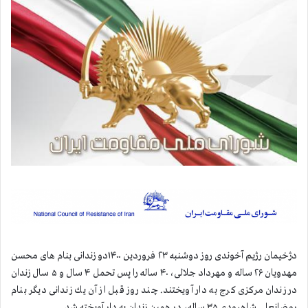
دژخيمان رژيم آخوندی روز دوشنبه ۲۳ فروردین ۱۴۰۰دو زندانی بنام های محسن
مهدویان ۲۶ ساله و مهرداد جلالی، ۴۰ ساله را پس تحمل ۴ سال و ۵ سال زندان
در زندان مرکزی کرج به دار آویختند. چند روز قبل از آن يك زندانی دیگر بنام
رمضانعلی شاهرودی ۳۵ ساله، در همین زندان به دار آویخته شد.