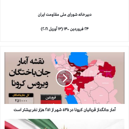
دبیرخانه شورای ملی مقاومت ایران
۲۴
فروردین ۱۴۰۰ (۱۳ آوریل ۲۰۲۱)
آ
م
ا
ر
ج
ا
ن
گ
د
ا
آمار جانگداز قربانيان كرونا در ۵۳۵ شهر از ۲۵۱ هزار نفر بيشتر است
ز
ق
چ
ر
ه