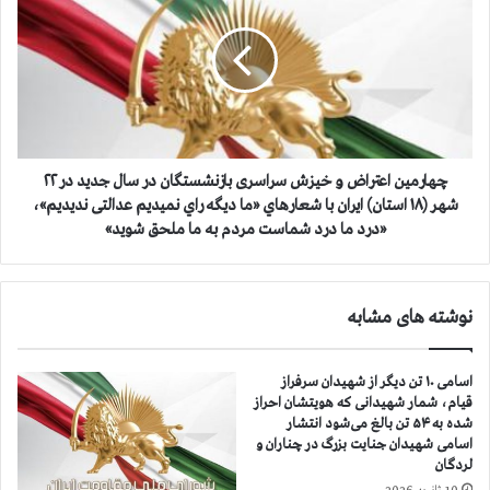
ب
ا
ا
ر
ن
م
ي
ی
ا
ن
ن
ا
ك
ع
ر
ت
چهارمین اعتراض و خيزش سراسری بازنشستگان در سال جدید در ۲۲
و
ر
شهر (۱۸ استان) ایران با شعارهاي «ما ديگه راي نميديم عدالتی ندیدیم»،
ن
ا
«درد‌ ما درد شماست مردم به ما ملحق شوید»
ا
ض
د
و
ر
خ
نوشته های مشابه
۵
ي
۳
ز
۵
ش
اسامی ۱۰ تن دیگر از شهیدان سرفراز
ش
س
قیام، شمار شهیدانی که هویتشان احراز
ه
ر
شده به ۵۴ تن بالغ می‌شود انتشار
ر
ا
اسامی شهیدان جنایت بزرگ در چناران و
ا
س
لردگان
ز
ر