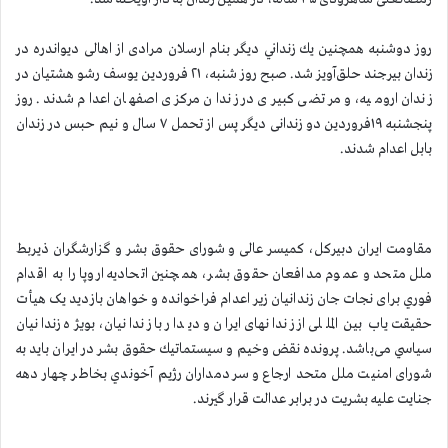
روز دوشنبه همچنین يك زنداني ديگر بنام ارسلان مرادی از اهالی دیواندره در
زندان بیرجند حلق‌آویز شد. صبح روز شنبه، ۲۱ فروردین یوسف رشو هشتیان در
زندان ارومیه، و مرتضی کبیری در زندان مرکزی اصفهان اعدام شدند. روز
پنجشنبه ۱۹فروردین دو زندانی ديگر پس از تحمل ۷ سال و نيم حبس در زندان
بابل اعدام شدند.
مقاومت ایران دبیرکل، کمیسر عالی و شورای حقوق بشر و گزارشگران ذيربط
ملل متحد و عموم مدافعان حقوق بشر، همچنين اتحاديه اروپا را به اقدام
فوري برای نجات جان زندانیان زير اعدام فراخوانده و خواهان بازديد یک هیأت
حقیقت یاب بین المللی از زندانهای ایران و ديدار با زندانیان، بويژه زندانيان
سياسي می‌باشد. پرونده نقض وخيم و سيستماتيك حقوق بشر در ايران بايد به
شورای امنیت ملل متحد ارجاع و سردمداران رژيم آخوندي بخاطر چهار دهه
جنايت عليه بشريت در برابر عدالت قرار گيرند.