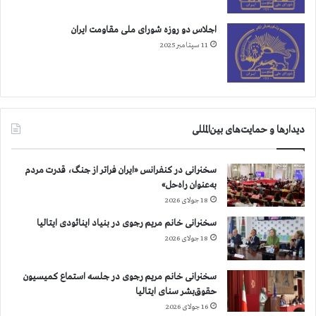
ش
ع
اجلاس دو روزه شورای ملی مقاومت ایران
ا
11 سپتامبر 2025
ر
ه
ا
ي
«
دیدارها و حمایت‌های بین‌المللی
م
ا
د
سخنرانی در کنفرانس «ایران فراتر از جنگ، قدرت مردم
ي
به‌عنوان راه‌حل»
گ
18 جولای 2026
ه
ر
سخنرانی خانم مریم رجوی در بنیاد اینائودی ایتالیا
ا
18 جولای 2026
ي
ن
سخنرانی خانم مریم رجوی در جلسه استماع کمیسیون
م
حقوق‌بشر سنای ایتالیا
ي
16 جولای 2026
د