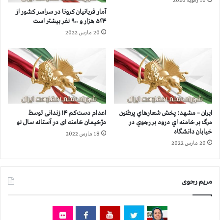
10 ژانویه 2026
۲
ی
آمار قربانيان كرونا در سراسر كشور از
۵
ب
۵۲۴ هزار و ۹۰۰ نفر بيشتر است
۱
ا
20 مارس 2022
ه
ز
ز
ن
ا
ش
ر
س
ن
ت
ف
گ
ر
ا
ب
ن
ایران – مشهد: پخش شعارهاي پرطنين
اعدام دست‌کم ۱۴ زندانی توسط
ي
د
مرگ بر خامنه اي درود بر رجوي در
دژخیمان خامنه ای در آستانه سال نو
ش
ر
خیابان دانشگاه
18 مارس 2022
ت
س
20 مارس 2022
ر
ا
ا
ل
س
ج
ت
د
مریم رجوی
ی
د
د