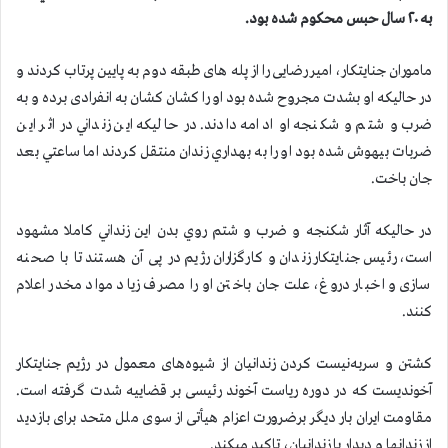
به ۲۰ سال حبس محکوم شده بود.
ماموران جنايتكار، امیر رضایی را از پله های طبقه دوم به پایین پرتاب کردند و
در حاليكه او بشدت مجروح شده بود او را کشان کشان به انفرادی برده و به
ضرب و شتم و شكنجه او ادامه دادند. در حاليكه اين زنداني در اثر اين
ضربات بيهوش شده بود او را به بهداري زندان منتقل كردند اما ساعتي بعد
جان باخت.
در حاليكه آثار شكنجه و ضرب و شتم روي بدن اين زنداني كاملا مشهود
است، رئیس جنایتکار زندان و كارگزاران رژيم در پی آن هستند تا با صحنه
سازی و اخبار دروغ، علت جان باختن او را مصرف زیاد مواد مخدر اعلام
کنند.
کشتن و سربه‌نیست کردن زندانیان از شیوه‌های معمول در رژیم جنایتکار
آخوندیست که در دوره ریاست آخوند رئیسی بر قضاییه شدت گرفته است.
مقاومت ایران بار ديگر برضرورت اعزام هیأتی از سوی ملل متحد برای بازديد
از زندانها و دیدار با زندانیان، تاکید میکند.