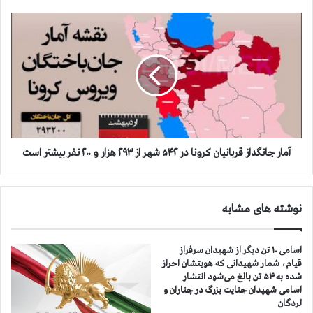
ز
ق
آ
ر
م
ب
ا
ا
ر
ن
ج
ي
ا
ا
ن
ن
گ
ك
د
ر
ا
آمار جانگداز قربانيان كرونا در ۵۴۲ شهر از ۲۹۳ هزار و ۲۰۰ نفر بيشتر است
و
ز
ن
ق
ا
ر
نوشته های مشابه
د
ب
ر
ا
۵
ن
اسامی ۱۰ تن دیگر از شهیدان سرفراز
۴
ي
قیام، شمار شهیدانی که هویتشان احراز
۱
ا
شده به ۵۴ تن بالغ می‌شود انتشار
ش
ن
اسامی شهیدان جنایت بزرگ در چناران و
ه
ك
لردگان
ر