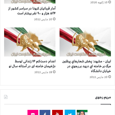
ر
10 ژانویه 2026
ا
و
آمار قربانيان كرونا در سراسر كشور از
ز
ن
۵۲۴ هزار و ۹۰۰ نفر بيشتر است
۲
ا
20 مارس 2022
۹
د
۲
ر
ه
۵
ز
۴
ا
۲
ر
ش
و
ه
۱
ر
ایران – مشهد: پخش شعارهاي پرطنين
اعدام دست‌کم ۱۴ زندانی توسط
۰
ا
مرگ بر خامنه اي درود بر رجوي در
دژخیمان خامنه ای در آستانه سال نو
۰
ز
خیابان دانشگاه
18 مارس 2022
ن
۲
20 مارس 2022
ف
۹
ر
۳
ب
ه
ي
مریم رجوی
ز
ش
ا
ت
ر
ر
و