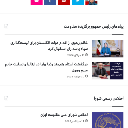
ا
۲
س
۰
ت
۰
ن
پیام‌های رئیس جمهور برگزیده مقاومت
ف
ر
ب
خانم رجوی از اقدام دولت انگلستان برای لیست‌گذاری
ي
سپاه پاسداران استقبال کرد
ش
13 جولای 2026
ت
ر
درگذشت استاد هنرمند رضا اولیا در ایتالیا و تسلیت خانم
ا
مریم رجوی
س
10 جولای 2026
ت
اجلاس رسمی شورا
اجلاس شورای ملی مقاومت ایران
11 سپتامبر 2025