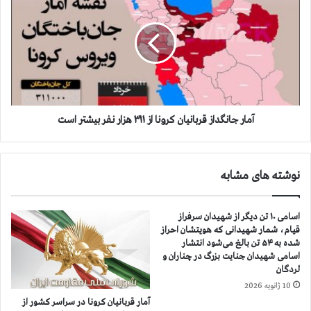
ر
م
ا
ا
ن
ر
م
ج
ج
ا
ا
ن
ه
گ
د
د
ی
ا
آمار جانگداز قربانيان كرونا از ۳۱۱ هزار نفر بيشتر است
ن
ز
د
ق
ر
ر
نوشته های مشابه
و
ب
ا
ا
ك
ن
اسامی ۱۰ تن دیگر از شهیدان سرفراز
ن
ي
قیام، شمار شهیدانی که هویتشان احراز
ش
ا
شده به ۵۴ تن بالغ می‌شود انتشار
ب
ن
اسامی شهیدان جنایت بزرگ در چناران و
ه
ك
لردگان
ت
ر
10 ژانویه 2026
ح
و
آمار قربانيان كرونا در سراسر كشور از
ر
ن