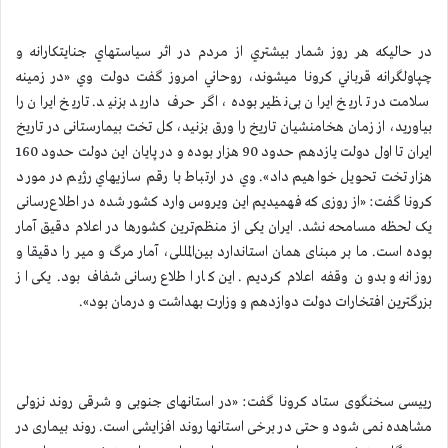
در حاليكه هر روز شمار بيشتري از مردم در اثر سياستهاي جنايتكارانه و
چپاولگرانه قرباني كرونا ميشوند، روحاني امروز گفت دولت وي «در زمینه
سلامت در تاریخ ایران بی‌نظیر بوده، اگر حرف دارید بزنید. تاریخ ایران را
بیاورید، از زمان هخامنشیان تاریخ را ورق بزنید، کل تخت بیمارستانی در تاریخ
ایران تا اول دولت یازدهم حدود 90 هزار بوده و در پایان این دولت حدود 160
هزار تخت تحویل خواهیم داد». وي در ارتباط با رقم سازيهاي رژيم در مورد
كرونا گفت: «از روزی که فهمیدیم این ویروس وارد کشور شده در اطلاع‌رسانی
یک لحظه مسامحه نشد. ایران یکی از منظم‌ترین کشورها در اعلام دقیق آمار
بوده است. ما بر مبنای همان استاندارد بین‌المللی، آمار مرگ و میر را دقیقا و
روزانه و بدون وقفه اعلام کردیم. این کار اطلاع‌رسانی شفاف بود. یکی از
بزرگترین افتخارات دولت دوازدهم و وزارت بهداشت و درمان بود».
رییسی سخنگوی ستاد کرونا گفت: «در استانهای جنوبی و شرقی روند نزولی
مشاهده نمی شود و حتی در برخی استانها روند افزایشی است. روند بیماری در