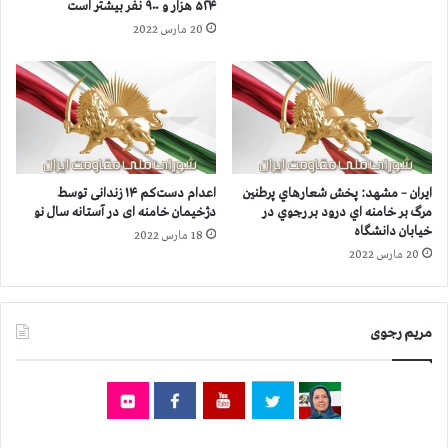
۵۲۴ هزار و ۹۰۰ نفر بيشتر است
ي
ا
20 مارس 2022
م
ا
ا
ز
ن
۳
ت
۱
خ
۱
ا
ه
ب
ز
ا
ا
ایران – مشهد: پخش شعارهاي پرطنين
اعدام دست‌کم ۱۴ زندانی توسط
ت
ر
مرگ بر خامنه اي درود بر رجوي در
دژخیمان خامنه ای در آستانه سال نو
ق
ن
خیابان دانشگاه
18 مارس 2022
ل
ف
20 مارس 2022
ا
ر
ب
ب
ي
ي
مریم رجوی
ش
ت
ر
ا
س
ت