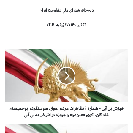
دبيرخانه شوراي ملي مقاومت ايران
۲۶ تیر ۱۴۰۰
(
۱۷ ژوئیه ۲۰۲۱
)
خ
ي
ز
ش
ب
ی
آ
ب
ی
-
خيزش بی آبی - شماره ۲ تظاهرات مردم اهواز، سوسنگرد، ابوحمیضه،
ش
شادگان، کوی «عین‌دو» و هویزه دراعتراض به بی آبی
م
ا
خ