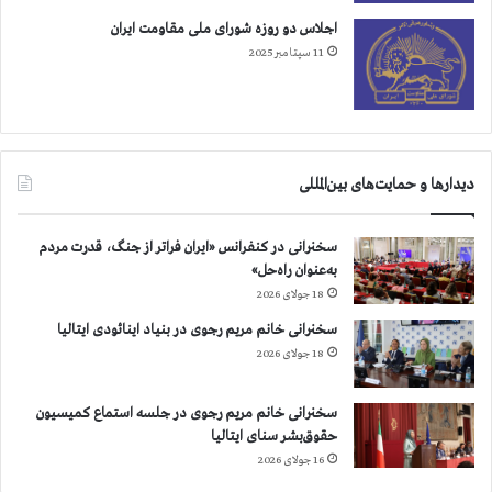
ت
ک
ر
و
اجلاس دو روزه شورای ملی مقاومت ایران
ا
ت
11 سپتامبر 2025
ض
ع
ب
ب
ه
د
ب
ا
ی
ل
دیدارها و حمایت‌های بین‌المللی
آ
ل
ب
ه
ی
سخنرانی در کنفرانس «ایران فراتر از جنگ، قدرت مردم
به‌عنوان راه‌حل»
18 جولای 2026
سخنرانی خانم مریم رجوی در بنیاد اینائودی ایتالیا
18 جولای 2026
سخنرانی خانم مریم رجوی در جلسه استماع کمیسیون
حقوق‌بشر سنای ایتالیا
16 جولای 2026