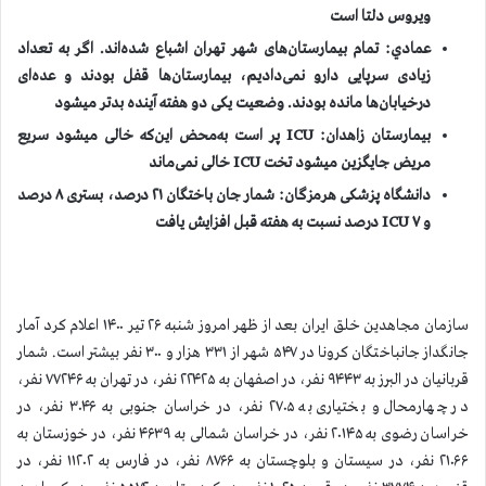
ویروس دلتا است
عمادي: تمام بیمارستان‌های شهر تهران اشباع شده‌اند. اگر به تعداد
زیادی سرپایی دارو نمی‌دادیم، بیمارستان‌ها قفل بودند و عده‌ای
درخیابان‌ها مانده بودند. وضعیت یکی دو هفته آینده بدتر میشود
بیمارستان زاهدان:
ICU
پر است به‌محض این‌که خالی میشود سریع
مریض جایگزین میشود تخت
ICU
خالی نمی‌ماند
دانشگاه پزشکی
هرمزگان: شمار جان باختگان ۲۱ درصد، بستری ۸ درصد
و
۷ درصد نسبت به هفته قبل افزایش یافت
ICU
سازمان مجاهدين خلق ايران بعد از ظهر امروز شنبه ۲۶ تیر ۱۴۰۰ اعلام كرد آمار
جانگداز جانباختگان كرونا در ۵۴۷ شهر از ۳۳۱ هزار و ۳۰۰ نفر بيشتر است. شمار
قربانيان در البرز به ۹۴۴۳ نفر، در اصفهان به ۲۲۴۲۵ نفر، در تهران به ۷۷۲۴۶ نفر،
در چهارمحال و بختیاری به ۲۷۰۵ نفر، در خراسان جنوبی به ۳۰۴۶ نفر، در
خراسان رضوی به ۲۰۱۴۵ نفر، در خراسان شمالی به ۴۶۳۹ نفر، در خوزستان به
۲۱۰۶۶ نفر، در سیستان و بلوچستان به ۸۷۶۶ نفر، در فارس به ۱۱۲۰۲ نفر، در