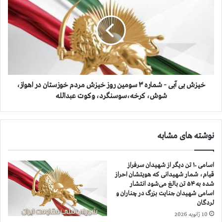
ر
ي
ه
ز
۲
ش
ت
ب
ظ
ی
ا
آ
ه
ب
ر
ی
ا
-
خيزش بی آبی - شماره ۳ سومین روز خیزش مردم خوزستان در اهواز،
ت
ش
شوش، کرخه،‌سوسنگرد، وکوت عبدالله
م
م
ر
ا
د
ر
نوشته های مشابه
م
ه
ا
۳
ه
س
اسامی ۱۰ تن دیگر از شهیدان سرفراز
و
و
قیام، شمار شهیدانی که هویتشان احراز
ا
م
شده به ۵۴ تن بالغ می‌شود انتشار
ز
ی
اسامی شهیدان جنایت بزرگ در چناران و
،
ن
لردگان
س
ر
10 ژانویه 2026
و
و