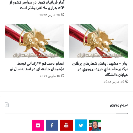
آمار قربانيان كرونا در سراسر كشور از
س
ز
۵۲۴ هزار و ۹۰۰ نفر بيشتر است
ن
خ
20 مارس 2022
گ
ی
ر
ز
د
ش
،
م
ا
ر
ب
د
و
م
ح
خ
ایران – مشهد: پخش شعارهاي پرطنين
اعدام دست‌کم ۱۴ زندانی توسط
م
و
مرگ بر خامنه اي درود بر رجوي در
دژخیمان خامنه ای در آستانه سال نو
ی
ز
خیابان دانشگاه
18 مارس 2022
ض
س
20 مارس 2022
ه
ت
،
ا
ش
ن
ا
د
مریم رجوی
د
ر
گ
ا
ا
ه
ن
و