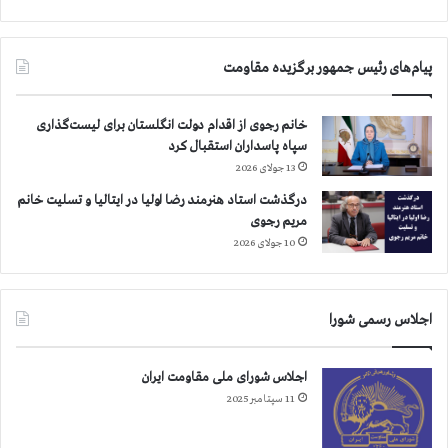
،
ا
ک
ز
و
،
پیام‌های رئیس جمهور برگزیده مقاومت
ی
ش
«
و
ع
ش
خانم رجوی از اقدام دولت انگلستان برای لیست‌گذاری
ی
،
سپاه پاسداران استقبال کرد
ن‌
ک
13 جولای 2026
د
ر
و
خ
درگذشت استاد هنرمند رضا اولیا در ایتالیا و تسلیت خانم
»
ه
مریم رجوی
و
،‌
10 جولای 2026
ه
س
و
و
ی
س
اجلاس رسمی شورا
ز
ن
ه
گ
د
ر
اجلاس شورای ملی مقاومت ایران
ر
د
11 سپتامبر 2025
ا
،
ع
و