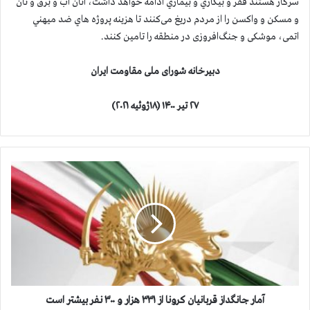
سركار هستند فقر و بيكاري و بيماري ادامه خواهد داشت، آنان آب و برق و نان
و مسكن و واکسن را از مردم دریغ می‌کنند تا هزینه پروژه هاي ضد ميهني
اتمی، موشکی و جنگ‌افروزی در منطقه را تامین کنند.
دبیرخانه شورای ملی مقاومت ایران
۲۷
تیر ۱۴۰۰ (۱۸ژوئیه ۲۰۲۱)
آ
م
ا
ر
ج
ا
ن
گ
د
ا
آمار جانگداز قربانيان كرونا از ۳۳۱ هزار و ۳۰۰ نفر بيشتر است