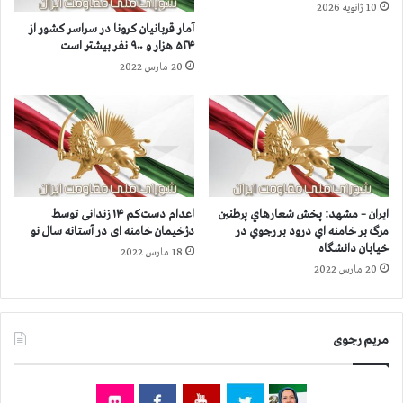
10 ژانویه 2026
ر
و
آمار قربانيان كرونا در سراسر كشور از
و
ن
۵۲۴ هزار و ۹۰۰ نفر بيشتر است
۳
ا
20 مارس 2022
۰
ا
۰
ز
ن
۳
ف
۳
ر
۲
ب
ه
ي
ز
ش
ا
ایران – مشهد: پخش شعارهاي پرطنين
اعدام دست‌کم ۱۴ زندانی توسط
ت
ر
مرگ بر خامنه اي درود بر رجوي در
دژخیمان خامنه ای در آستانه سال نو
ر
و
خیابان دانشگاه
18 مارس 2022
ا
۱
20 مارس 2022
س
۰
ت
۰
ن
مریم رجوی
ف
ر
ب
ی