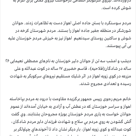
درآورده‌اند. نیروی سرکوبگر انتظامی درخواست نیروی کمکی برای اعزام به
شوش کرده است.
مردم سوسنگرد با بستن جاده اصلی اهواز دست به تظاهرات زدند. جوانان
شورشگر در منطقه جفیر جاده اهواز را بستند. مردم شهرستان کرخه در
شوش و ساکنین روستای سیدنعیم اهواز نیز به خیزش مردم خوزستان علیه
بی آبی پیوستند.
ديشب و امشب سه تن از جوانان دلیر خوزستان به نام‌های مصطفی نعیمایی ۲۶
ساله در شادگان(فلاحيه)، قاسم خضیری ۱۷ ساله در کوت عبدالله و علی
مزرعه در کوی زویه اهواز در اثر شليك مستقيم نيروهاي سركوبگر به شهادت
رسيده و تعدادی مجروح شدند.
خانم مريم رجوی رييس جمهور برگزيده مقاومت با درود به مردم بپاخاسته
اهواز و سراسر خوزستان که در عطش آب و آزادی به خیابان آمده‌اند از عموم
جوانان خواست به یاری مردم خوزستان بويژه مجروحان بشتابند. وي گفت
آتش گشودن به روي مردم بي سلاح و شهادت فرزندان دلير مردم شادگان،
کوت عبدالله و کوی زویه اهواز، بار ديگر نشان داد تا آخوندهاي چپاولگر بر