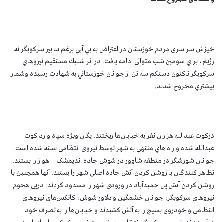
خیزش سراسری مردم خوزستان در اعتراض به بي آبي برغم تدابير سركوبگرانه
رژيم، براي سومين شب متوالي ادامه يافت. در اثر شليك مستقيم نيروهاي
سركوبگر تاکنون دستکم سه تن از جوانان خوزستاني به شهادت رسيده وشمار
بيشتري مجروح شدند.
دركوت عبدالله هزاران نفر به خیابان‌ها ریختند. يگان ويژه سپاه وارد كوت
عبدالله شده و راه هاي منتهي به شهر توسط نیروی انتظامی بسته شده است.
جوانان شورشگر در منطقه شاوور در شوش جاده اندیمشک – اهواز را بستند.
تظاهر کنندگان با روشن کردن آتش جاده اصلی شهر را بستند. آنها همچنین با
روشن کردن آتش پل حمید‌آباد در ورودی شهر را مسدود کردند. درپی هجوم
نیروهای سرکوبگر، جوانان خشمگین و دلاور شوش، کانکس‌های نیروهای
انتظامی و خودروی بسیج را به آتش کشیدند و خیابان‌ها را به تصرف خود