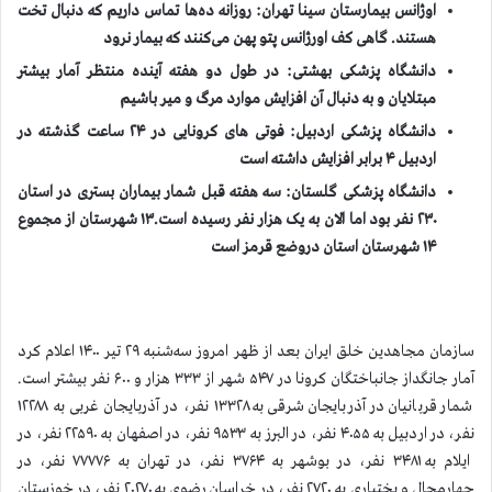
اوژانس بیمارستان سینا تهران: روزانه ده‌ها تماس داریم که دنبال تخت
هستند. گاهی کف اورژانس پتو پهن می‌کنند که بیمار نرود
دانشگاه پزشکی بهشتی: در طول دو هفته آینده منتظر آمار بیشتر
مبتلایان و به دنبال آن افزایش موارد مرگ و میر باشیم
دانشگاه پزشکی اردبیل: فوتی های کرونایی در ۲۴ ساعت گذشته در
اردبیل ۴ برابر افزایش داشته است
دانشگاه ‌پزشکی گلستان: سه هفته قبل شمار بیماران بستری در استان
۲۳۰ نفر بود اما الان به یک هزار نفر رسیده است
.
۱۳ شهرستان از مجموع
۱۴ شهرستان استان دروضع قرمز است
سازمان مجاهدين خلق ايران بعد از ظهر امروز سه‌شنبه ۲۹ تیر ۱۴۰۰ اعلام كرد
آمار جانگداز جانباختگان كرونا در ۵۴۷ شهر از ۳۳۳ هزار و ۶۰۰ نفر بيشتر است.
شمار قربانيان در آذربایجان شرقی به ۱۳۳۲۸ نفر، در آذربایجان غربی به ۱۲۲۸۸
نفر، در اردبیل به ۴۰۵۵ نفر، در البرز به ۹۵۳۳ نفر، در اصفهان به ۲۲۵۹۰ نفر، در
ایلام به ۳۴۸۱ نفر، در بوشهر به ۳۷۶۴ نفر، در تهران به ۷۷۷۷۶ نفر، در
چهارمحال و بختیاری به ۲۷۲۰ نفر، در خراسان رضوی به ۲۰۲۷۰ نفر، در خوزستان