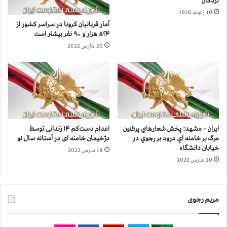
لردگان
و
د
10 ژانویه 2026
ش
ر
آمار قربانيان كرونا در سراسر كشور از
ل
ا
۵۲۴ هزار و ۹۰۰ نفر بيشتر است
ن
ه
20 مارس 2022
گ
و
آ
ا
ب
ز
ا
،
د
س
ا
و
ه
س
و
ن
ایران – مشهد: پخش شعارهاي پرطنين
اعدام دست‌کم ۱۴ زندانی توسط
ا
گ
مرگ بر خامنه اي درود بر رجوي در
دژخیمان خامنه ای در آستانه سال نو
ز
ر
خیابان دانشگاه
18 مارس 2022
،
د
20 مارس 2022
ح
،
م
ه
ي
و
د
ی
مریم رجوی
ي
ز
ه
ه