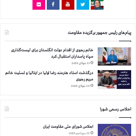
،
،
ک
م
و
ا
ت
ه
ع
ش
پیام‌های رئیس جمهور برگزیده مقاومت
ب
ه
د
ر
ا
و
خانم رجوی از اقدام دولت انگلستان برای لیست‌گذاری
ل
ش
سپاه پاسداران استقبال کرد
ل
و
13 جولای 2026
ه
ش
،
،
درگذشت استاد هنرمند رضا اولیا در ایتالیا و تسلیت خانم
و
ب
مریم رجوی
ي
س
10 جولای 2026
س
ت
،
ن
س
ج
اجلاس رسمی شورا
و
ا
س
د
ن
ه
اجلاس شورای ملی مقاومت ایران
گ
ا
11 سپتامبر 2025
ر