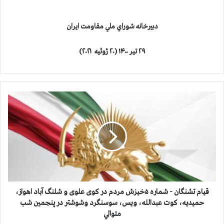
دبيرخانه شوراي ملي مقاومت ايران
۲۹ تیر ۱۴۰۰
(
۲۰ ژوئیه ۲۰۲۱
)
ق
ي
ا
م
ت
ش
ن
گ
ا
ن
قيام تشنگان - شماره ۵خیزش مردم در کوی علوی و شلنگ آباد اهواز،
-
حميديه، کوت عبدالله، ويس، سوسنگرد وشوشتر در پنجمين شب
ش
متوالي
م