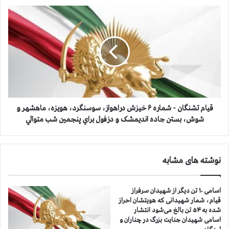
ا
ق
ر
ي
ه
ا
۵
م
خ
ت
ی
ش
ز
ن
ش
گ
م
ا
ر
ن
قيام تشنگان - شماره ۶ خيزش دراهواز، سوسنگرد، هویزه، ماهشهر و
د
-
شوش، بستن جاده اندیمشک و دزفول براي پنجمين شب متوالي
م
ش
د
م
ر
ا
ک
نوشته های مشابه
ر
و
ه
ی
۶
اسامی ۱۰ تن دیگر از شهیدان سرفراز
ع
خ
قیام، شمار شهیدانی که هویتشان احراز
ل
ي
شده به ۵۴ تن بالغ می‌شود انتشار
و
ز
اسامی شهیدان جنایت بزرگ در چناران و
ی
ش