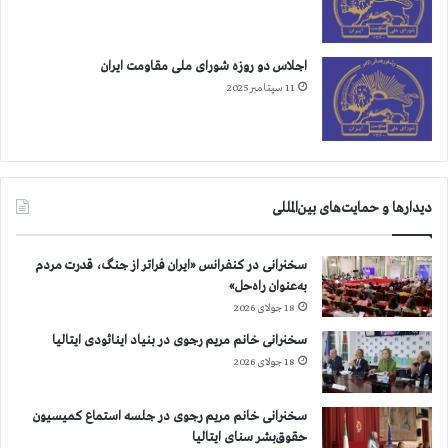
ن
د
د
و
ی
ش
م
اجلاس دو روزه شورای ملی مقاومت ایران
و
ش
11 سپتامبر 2025
ش
ک
ت
و
ر
د
د
ز
ر
ف
دیدارها و حمایت‌های بین‌المللی
پ
و
ن
ل
ج
ب
سخنرانی در کنفرانس «ایران فراتر از جنگ، قدرت مردم
م
ر
به‌عنوان راه‌حل»
ي
ا
18 جولای 2026
ن
ي
ش
پ
سخنرانی خانم مریم رجوی در بنیاد اینائودی ایتالیا
ب
ن
18 جولای 2026
م
ج
ت
م
سخنرانی خانم مریم رجوی در جلسه استماع کمیسیون
و
ي
حقوق‌بشر سنای ایتالیا
ا
ن