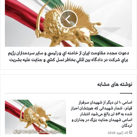
ر
ع
ب
و
ا
ت
ن
م
ي
ج
ا
د
ن
د
ك
م
ر
ق
دعوت مجدد مقاومت ايران از خامنه اي و رئيسي و ساير سردمداران رژيم
و
ا
براي شركت در دادگاه بين المللي بخاطر نسل كشي و جنايت عليه بشريت
ن
و
ا
م
ا
ت
نوشته های مشابه
ز
ا
۳
ي
۷
ر
اسامی ۱۰ تن دیگر از شهیدان سرفراز
۸
ا
قیام، شمار شهیدانی که هویتشان احراز
ه
ن
شده به ۵۴ تن بالغ می‌شود انتشار
ز
ا
اسامی شهیدان جنایت بزرگ در چناران و
ا
ز
لردگان
ر
خ
10 ژانویه 2026
و
ا