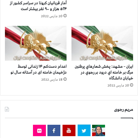
آمار قربانيان كرونا در سراسر كشور از
۳
م
۵۲۴ هزار و ۹۰۰ نفر بيشتر است
۰
ن
20 مارس 2022
۰
ه
ن
ا
ف
ي
ر
و
ب
ر
ي
ئ
ش
ي
ت
س
ایران – مشهد: پخش شعارهاي پرطنين
اعدام دست‌کم ۱۴ زندانی توسط
ر
ي
مرگ بر خامنه اي درود بر رجوي در
دژخیمان خامنه ای در آستانه سال نو
ا
و
خیابان دانشگاه
18 مارس 2022
س
س
20 مارس 2022
ت
ا
ي
ر
س
مریم رجوی
ر
د
م
د