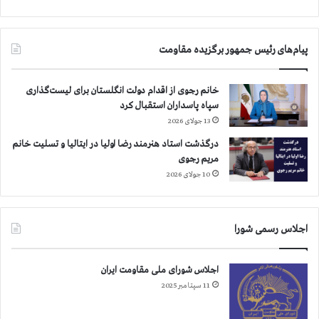
ا
ر
ا
پیام‌های رئیس جمهور برگزیده مقاومت
ن
ر
ژ
خانم رجوی از اقدام دولت انگلستان برای لیست‌گذاری
ي
سپاه پاسداران استقبال کرد
م
13 جولای 2026
ب
ر
درگذشت استاد هنرمند رضا اولیا در ایتالیا و تسلیت خانم
ا
مریم رجوی
ي
10 جولای 2026
ش
ر
ك
اجلاس رسمی شورا
ت
د
ر
اجلاس شورای ملی مقاومت ایران
د
11 سپتامبر 2025
ا
د