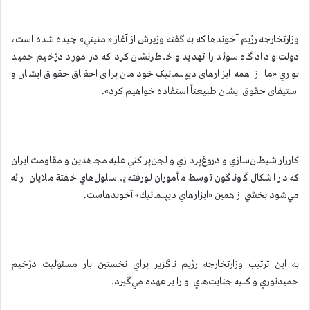
وزارتخارجه رژيم آخوندها كه به گفته وزيرش از آغاز «امنيتي» چيده شده است،
دولت و دادگاه سوئد را تهديد و خاطرنشان كرد كه در مورد دژخيم حميد
نوري «ما از همه ابزارهای دیپلماتیک خودمان برای احقاق حقوق ایشان و
استیفای حقوق ایشان طبیعتاً استفاده خواهیم کرد».
كارزار شيطان‌سازي و دروغ‌پردازي و لجن‌پراكني عليه مجاهدين و مقاومت ايران
كه در اشكال گوناگون توسط مأموران لورفته يا سلول‌هاي خفتة ملايان ارائه
مي‌شود بخشي از همين «ابزارهاي ديپلماتيك» آخوندهاست.
به اين ترتيب وزارتخارجه رژيم ناگزير براي نخستين بار مسئوليت دژخيم
حميدنوري و كليه جنايت‌هاي او را بر عهده مي‌گيرد.