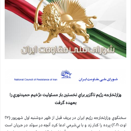
وزارتخارجه رژيم ناگزير براي نخستين بار مسئوليت دژخيم حميدنوري را
بعهده گرفت
سخنگوي وزارتخارجه رژيم ايران در بريف قبل از ظهر دوشنبه اول شهريور (۲۳
اوت ۲۰۲۱) پرده را كنار زد و با بي‌شرمي ادعا كرد آنچه در سوئد در جریان است