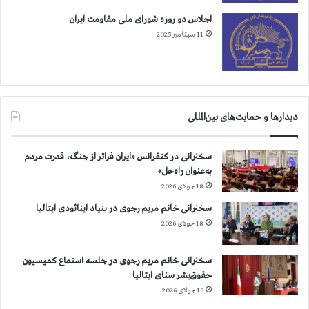
گ
ا
اجلاس دو روزه شورای ملی مقاومت ایران
ه
11 سپتامبر 2025
ب
ي
ن
ا
ل
دیدارها و حمایت‌های بین‌المللی
م
ل
ل
سخنرانی در کنفرانس «ایران فراتر از جنگ، قدرت مردم
ي
به‌عنوان راه‌حل»
ب
18 جولای 2026
خ
ا
سخنرانی خانم مریم رجوی در بنیاد اینائودی ایتالیا
ط
18 جولای 2026
ر
ن
سخنرانی خانم مریم رجوی در جلسه استماع کمیسیون
س
حقوق‌بشر سنای ایتالیا
ل
16 جولای 2026
ك
ش