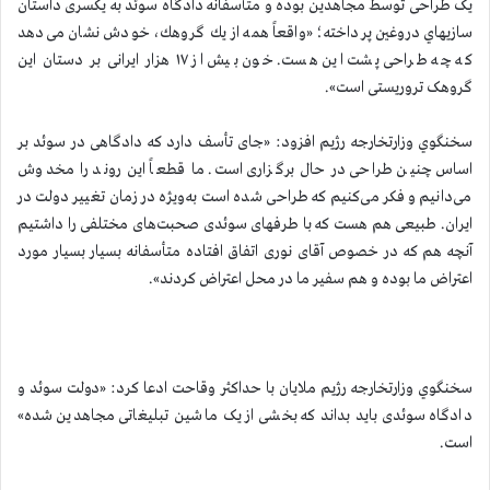
یک طراحی توسط مجاهدين بوده و متأسفانه دادگاه سوئد به یکسری داستان
سازیهاي دروغين پرداخته؛ «واقعاً همه از يك گروهك، خودش نشان می‌دهد
که چه طراحی پشت این هست. خون بیش از ۱۷ هزار ایرانی بر دستان این
گروهک تروریستی است».
سخنگوي وزارتخارجه رژيم افزود: «جای تأسف دارد که دادگاهی در سوئد بر
اساس چنین طراحی در حال برگزاری است. ما قطعاً این روند را مخدوش
می‌دانیم و فکر می‌کنیم که طراحی شده است به‌ویژه در زمان تغییر دولت در
ایران. طبیعی هم هست که با طرفهای سوئدی صحبت‌های مختلفی را داشتیم
آنچه هم که در خصوص آقای نوری اتفاق افتاده متأسفانه بسیار بسیار مورد
اعتراض ما بوده و هم سفیر ما در محل اعتراض کردند».
سخنگوي وزارتخارجه رژيم ملايان با حداكثر وقاحت ادعا كرد: «دولت سوئد و
دادگاه سوئدی باید بداند که بخشی از یک ماشین تبلیغاتی مجاهدين شده»
است.