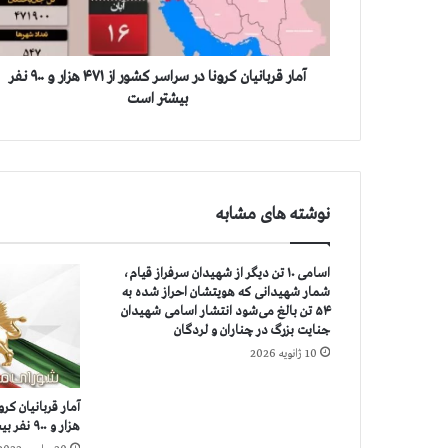
ب
ا
ن
ي
آمار قربانيان كرونا در سراسر كشور از ۴۷۱ هزار و ۹۰۰ نفر
ا
بيشتر است
ن
ك
ر
و
ن
نوشته های مشابه
ا
د
ر
اسامی ۱۰ تن دیگر از شهیدان سرفراز قیام،
س
شمار شهیدانی که هویتشان احراز شده به
ر
۵۴ تن بالغ می‌شود انتشار اسامی شهیدان
ا
جنایت بزرگ در چناران و لردگان
س
10 ژانویه 2026
ر
ك
ش
هزار و ۹۰۰ نفر بيشتر است
و