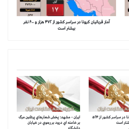
ب
ا
ن
ي
آمار قربانيان كرونا در سراسر كشور از ۴۷۲ هزار و ۶۰۰ نفر
ا
بيشتر است
ن
ك
ر
و
ن
ا
د
ر
س
ر
ا
س
ر
ك
آمار قربانيان كرونا در سراسر كشور از ۵۲۴
ایران – مشهد: پخش شعارهاي پرطنين مرگ
ش
بر خامنه اي درود بر رجوي در خیابان
و
دانشگاه