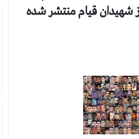
 اسامي ۸۵۷ تن از شهيدان قيام منتشر شده