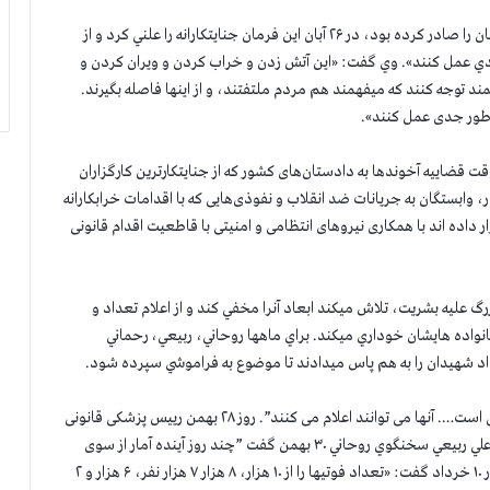
خامنه‌ای كه با شروع قيام فرمان تيراندازي به سوي تظاهركنندگان را صادر كرده بود، در ۲۶ آبان اين فرمان جنايتكارانه را علني كرد و از
دي عمل کنند». وي گفت: «این آتش زدن و خراب کردن و ویران کردن و
د توجه کنند که میفهمند هم مردم ملتفتند، و از اینها فاصله بگیرند.
 طور جدی عمل کنند».
2 آبان و در بحبوحه قيام رييسي جلاد 67 رييس وقت قضاييه آخوندها به دادستان‌های كشور كه از جنايتكارترين كارگزاران
 وابستگان به جریانات ضد انقلاب و نفوذی‌هایی که با اقدامات خرابکارانه
ده اند با همکاری نیرو‌های انتظامی و امنیتی با قاطعیت اقدام قانونی
 عليه بشريت، تلاش ميكند ابعاد آنرا مخفي كند و از اعلام تعداد و
انواده هايشان خوداري ميكند. براي ماهها روحاني، ربيعي، رحماني
اد شهيدان را به هم پاس ميدادند تا موضوع به فراموشي سپرده شود.
روحاني روز ۲۷ بهمن 98 گفت ”این آمار در اختیار پزشکی قانونی است…. آنها می توانند اعلام می کنند”. روز ۲۸ بهمن رییس پزشکی قانونی
گفت: ”دولت باید آمار را اعلام کند. از وزیر کشور سوال کنید”. علي ربيعي سخنگوي روحاني ۳۰ بهمن گفت ”چند روز آینده آمار از سوی
یکی از دستگاه های مسئول اعلام خواهد شد”. رحماني فضلي در ۱۰ خرداد گفت: «تعداد فوتیها را از ۱۰ هزار، ۸ هزار ۷ هزار نفر، ۶ هزار و ۲