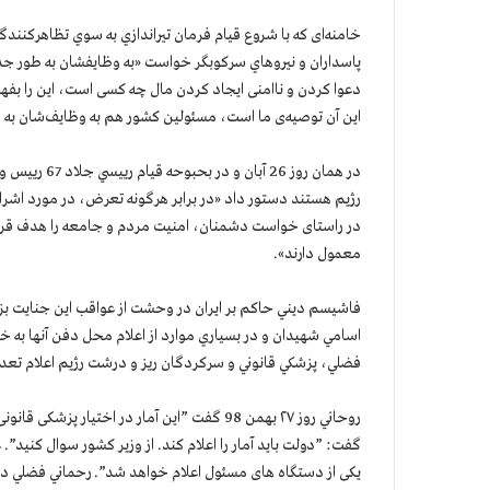
پاسداران و نيروهاي سركوبگر خواست «به وظايفشان به طور ج
دعوا کردن و ناامنی ایجاد کردن مال چه کسی است، این را بفهمن
این آن توصیه‌ی ما است، مسئولین کشور هم به وظایف‌شان به
در همان روز 6
رژيم هستند دستور داد «در برابر هرگونه تعرض، در مورد اشرار،
در راستای خواست دشمنان، امنیت مردم و جامعه را هدف قرار دا
معمول دارند».
فاشيسم ديني حاكم بر ايران در وحشت از عواقب اين جنايت بزرگ
اسامي شهيدان و در بسياري موارد از اعلام محل دفن آنها به خ
فضلي، پزشكي قانوني و سركردگان ريز و درشت رژيم اعلام تعد