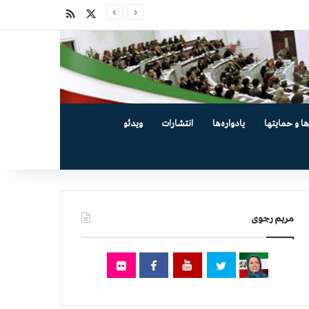
X
خوراک
ها و حمایتها
یادواره‌ها
انتشارات
ویدئو
مریم رجوی