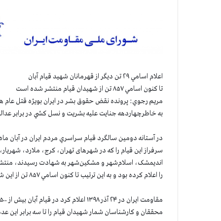
اعلام اسامي ۲۹ تن ديگر از قهرمانان شهید قيام آبان
تا كنون اسامي ۸۵۷ تن از شهيدان قيام منتشر شده است
به خاطرچهاردهه جنايت عليه بشريت و نسل كشي در برابر عدالت
سرفراز اين قيام را كه در شهرهای تهران، کرج، ملارد، شهری
را اعلام كرده بود و به اين ترتيب تا كنون اسامي ۸۵۷ تن از اين شهيدان منتشر شده است.
محققان و كارشناسان شمار شهيدان قيام را تا سه برابر اين عدد 