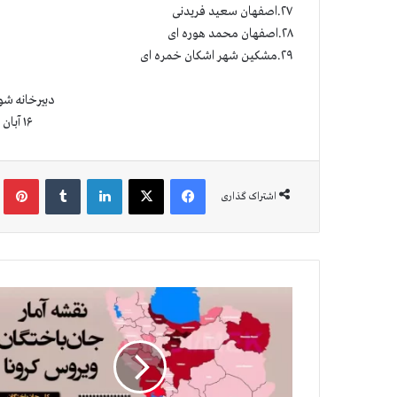
۲۷.اصفهان سعید فریدنی
۲۸.اصفهان محمد هوره ای
۲۹.مشکین شهر اشکان خمره ای
دبيرخانه شو
۱۶ آبان ۱۴۰۰ (۷ نوامبر ۲۰۲۰)
فیس بوک
X
لینکدین
‫تامبلر
‫پین
اشتراک گذاری
آ
م
ا
ر
ق
ر