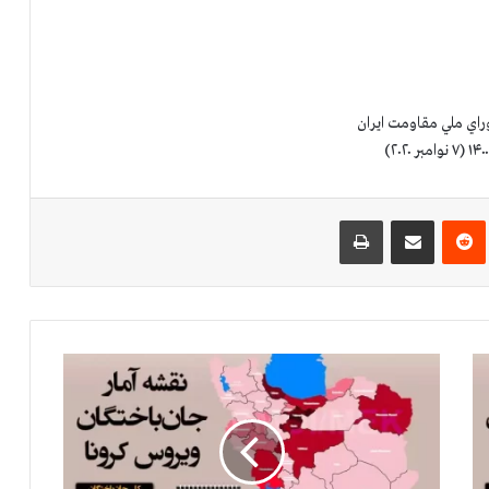
راي ملي مقاومت ايران
‌ترست
‫رددیت
اشتراک گذاری از طریق ایمیل
چاپ
آ
م
ا
ر
ق
ر