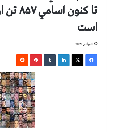
تا كنون
است
8 نوامبر 2021
فیس بوک
X
لینکدین
‫تامبلر
‫پین‌ترست
‫رددیت