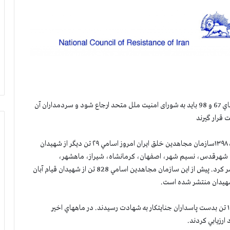
مريم رجوي: پرونده نقض حقوق بشر در ايران بويژه قتل عام هاي 67 و 98 بايد به شورای امنيت ملل متحد ارجاع شود و سردمداران آن
 قرار گيرند
در آستانه دومین سالگرد قيام سراسري مردم ايران در آبان ماه ۱۳۹۸سازمان مجاهدين خلق ايران امروز اسامي ۲۹ تن ديگر از شهيدان
ار، شهرقدس، نسیم شهر، اصفهان، کرمانشاه، شیراز، ماهشهر،
اندیمشک، اسلام‌شهر و مشکین‌شهر به شهادت رسيدند، منتشر كرد. پيش از اين سازمان مجاهدين اسامي 828 تن از شهيدان قيام آبان
مقاومت ايران در ۲۴ آذر ۱۳۹۸ اعلام كرد در قيام آبان بيش از ۱۵۰۰ تن بدست پاسداران جنايتكار به شهادت رسيدند. در ماههاي اخير
ارزيابي كردند.