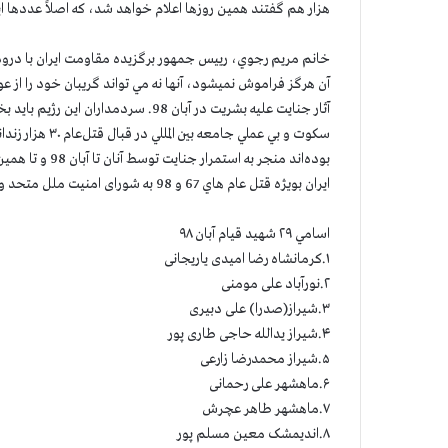
هزار هم گفتند همین روزها اعلام خواهد شد، که اصلاً عددها 
خانم مریم رجوي، رییس جمهور برگزیده مقاومت ایران با درود
آن هرگز فراموش نميشود، آنها نه مي تواند گريبان خود را از 
آثار جنايت عليه بشريت در آبان 98. سر
بوده‌اند منجر 
ايران بويژه قتل عام هاي 67 و 98 به شورای امنيت ملل متحد و محاكمه سردمداران اين رژيم در دادگاه بين المللي شد.
اسامي ۲۹ شهيد قيام آبان ۹۸
۱.کرمانشاه رضا امیدی یاریجانی
۲.نورآباد علی مومنی
۳.شیراز(صدرا) علی دبیری
۴.شیراز یدالله حاجی طاری پور
۵.شیراز محمدرضا زارعی
۶.ماهشهر علی رحمانی
۷.ماهشهر طاهر عچرش
۸.اندیمشک معین مسلم پور