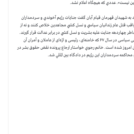
این نیست». عددي كه هيچگاه اعلام نشد.
 به شهيدان قهرمان قيام آبان گفت جنايات رژيم آخوندي و سردمداران
عواقب قتل عام زندانيان سياسي و نسل كشي مجاهدين خلاص كنند و نه از
دمداران اين رژيم بايد بخاطر چهاردهه جنايت عليه بشريت و نسل كشي در برابر عدالت قرار گيرند.
سكوت و بي عملي جامعه بين المللي در قبال قتل‌عام ۳۰ هزار زندانی سیاسی در سال ۶۷ که خامنه‌ای، رئیسی و اژه‌ای از عاملان و آمران آن
به استمرار جنایت توسط آنان تا آبان 98 و تا همین امروز شده است. خانم رجوي خواستار ارجاع پرونده نقض حقوق بشر در