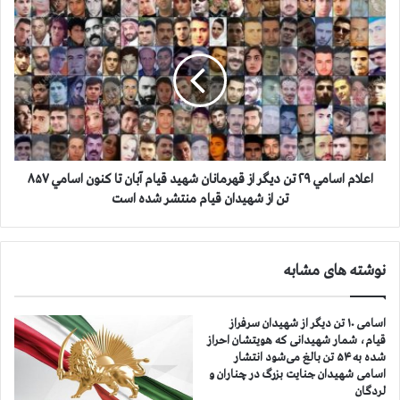
و
ا
ض
ع
د
ل
ت
ا
ر
م
و
ا
ر
س
ي
ا
س
م
م
ي
اعلام اسامي ۲۹ تن ديگر از قهرمانان شهید قيام آبان تا كنون اسامي ۸۵۷
:
۲
تن از شهيدان قيام منتشر شده است
و
۹
ق
ت
ت
ن
ی
نوشته های مشابه
د
ک
ي
ف
گ
اسامی ۱۰ تن دیگر از شهیدان سرفراز
گ
ر
قیام، شمار شهیدانی که هویتشان احراز
ی
ا
شده به ۵۴ تن بالغ می‌شود انتشار
ر
ز
اسامی شهیدان جنایت بزرگ در چناران و
و
ق
لردگان