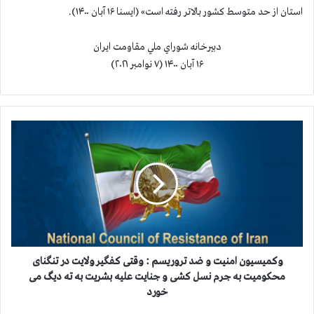
استان از حد متوسط کشور بالاتر رفته است» (ایسنا ۱۶ آبان ۱۴۰۰).
دبيرخانه شوراي ملي مقاومت ايران
۱۶ آبان ۱۴۰۰ (۷ نوامبر ۲۰۲۱)
و
ك
م
ي
س
ي
و
ن
ا
م
وكميسيون امنيت و ضد تروريسم : وقتی کفگیر ولایت در تنگنای
ن
محکومیت به جرم نسل کشی و جنایت علیه بشریت به ته دیگ می
ي
خورد
ت