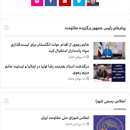
ر
ن
م
و
ن
ن
س
ا
پیام‌های رئیس جمهور برگزیده مقاومت
ل
س
ک
ا
ش
م
خانم رجوی از اقدام دولت انگلستان برای لیست‌گذاری
ی
ي
سپاه پاسداران استقبال کرد
و
۸
13 جولای 2026
ج
۵
ن
۷
درگذشت استاد هنرمند رضا اولیا در ایتالیا و تسلیت خانم
ا
ت
مریم رجوی
ی
ن
10 جولای 2026
ت
ا
ع
ز
ل
ش
اجلاس رسمی شورا
ی
ه
ه
ي
ب
د
اجلاس شورای ملی مقاومت ایران
ش
ا
11 سپتامبر 2025
ر
ن