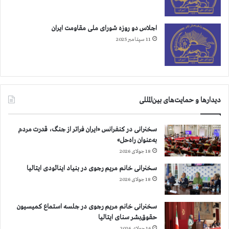
ی
ق
ت
ي
ب
ا
اجلاس دو روزه شورای ملی مقاومت ایران
ه
م
11 سپتامبر 2025
ت
م
ه
ن
د
ت
ی
ش
گ
ر
دیدارها و حمایت‌های بین‌المللی
م
ش
ی
د
خ
ه
سخنرانی در کنفرانس «ایران فراتر از جنگ، قدرت مردم
و
ا
به‌عنوان راه‌حل»
ر
س
18 جولای 2026
د
ت
سخنرانی خانم مریم رجوی در بنیاد اینائودی ایتالیا
18 جولای 2026
سخنرانی خانم مریم رجوی در جلسه استماع کمیسیون
حقوق‌بشر سنای ایتالیا
16 جولای 2026