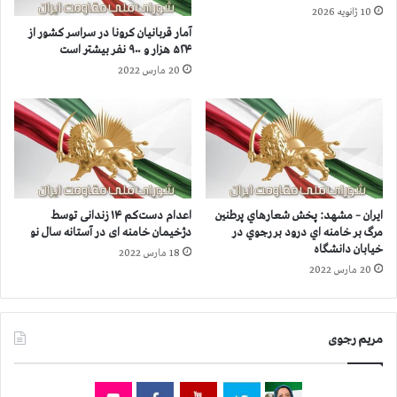
ل
ه
10 ژانویه 2026
ا
ر
آمار قربانيان كرونا در سراسر كشور از
ی
م
۵۲۴ هزار و ۹۰۰ نفر بيشتر است
ت
ا
20 مارس 2022
د
ن
ر
ا
ت
ن
ن
ش
گ
ه
ن
ی
ا
د
ی
ق
ایران – مشهد: پخش شعارهاي پرطنين
اعدام دست‌کم ۱۴ زندانی توسط
م
ي
مرگ بر خامنه اي درود بر رجوي در
دژخیمان خامنه ای در آستانه سال نو
ح
ا
خیابان دانشگاه
18 مارس 2022
ک
م
20 مارس 2022
و
آ
م
ب
ی
ا
ت
ن
مریم رجوی
ب
ت
ه
ا
ج
ك