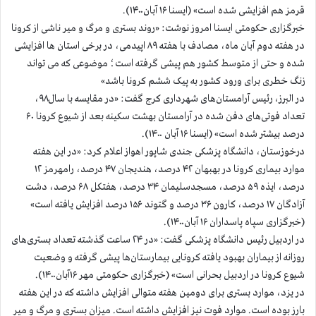
قرمز هم افزایشی شده است» (ایسنا ۱۶ آبان۱۴۰۰).
خبرگزاری حکومتی ایسنا امروز نوشت: «روند بستری و مرگ و میر ناشی از کرونا
در هفته دوم آبان ماه، مصادف با هفته ۸۹ اپیدمی، در برخی استان ها افزایشی
شده و حتی از متوسط کشور هم پیشی گرفته است؛ موضوعی که می تواند
زنگ خطری برای ورود کشور به پیک ششم کرونا باشد»
در البرز، رئیس آرامستان‌های شهرداری کرج گفت: «در مقایسه با سال۹۸،
تعداد فوتی‌های دفن شده در آرامستان بهشت سکینه بعد از شیوع کرونا ۶۰
درصد بیشتر شده است» (ایسنا ۱۶ آبان ۱۴۰۰).
درخوزستان،‌ دانشگاه پزشکی جندی شاپور اهواز اعلام کرد: «در این هفته
موارد بیماری کرونا در بهبهان ۴۲ درصد، هندیجان ۴۷ درصد، رامهرمز ۱۲
درصد، ایذه ۵۹ درصد، مسجدسلیمان ۳۴ درصد، هفتکل ۶۸ درصد، دشت
آزادگان ۱۷ درصد، کارون ۳۶ درصد و گتوند ۱۵۶ درصد افزایش یافته است»
(خبرگزاری سپاه پاسداران ۱۶ آبان۱۴۰۰).
در اردبیل رئیس دانشگاه پزشکی گفت: «در ۲۴ ساعت گذشته تعداد بستری‌های
روزانه از بیماران بهبود یافته کرونایی بیمارستان‌ها پیشی گرفته و وضعیت
شیوع کرونا در اردبیل بحرانی است» (خبرگزاری حکومتی مهر ۱۶آبان۱۴۰۰).
در یزد، موارد بستری برای دومین هفته متوالی افزایش داشته که در این هفته
بارز بوده است. موارد فوت نیز افزایش داشته است. میزان بستری و مرگ و میر