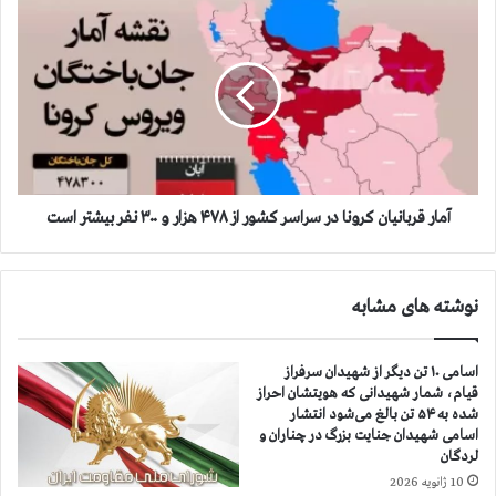
ن
آ
ك
م
ر
ا
و
ر
ن
ق
ا
ر
د
ب
ر
ا
س
ن
ر
ي
آمار قربانيان كرونا در سراسر كشور از ۴۷۸ هزار و ۳۰۰ نفر بيشتر است
ا
ا
س
ن
ر
ك
نوشته های مشابه
ك
ر
ش
و
و
ن
اسامی ۱۰ تن دیگر از شهیدان سرفراز
ر
ا
قیام، شمار شهیدانی که هویتشان احراز
ا
د
شده به ۵۴ تن بالغ می‌شود انتشار
ز
ر
اسامی شهیدان جنایت بزرگ در چناران و
۴
س
لردگان
۷
ر
10 ژانویه 2026
۷
ا