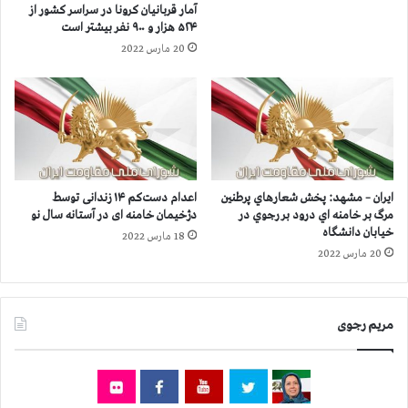
آمار قربانيان كرونا در سراسر كشور از
ه
س
۵۲۴ هزار و ۹۰۰ نفر بيشتر است
ز
ر
20 مارس 2022
ا
ك
ر
ش
و
و
۹
ر
۰
ا
۰
ز
ن
۴
ف
۷
ایران – مشهد: پخش شعارهاي پرطنين
اعدام دست‌کم ۱۴ زندانی توسط
ر
۸
مرگ بر خامنه اي درود بر رجوي در
دژخیمان خامنه ای در آستانه سال نو
ب
ه
خیابان دانشگاه
18 مارس 2022
ي
ز
20 مارس 2022
ش
ا
ت
ر
ر
و
ا
مریم رجوی
۳
س
۰
ت
۰
ن
ف