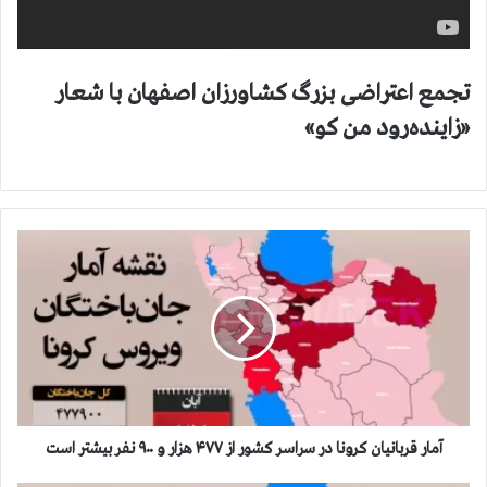
تجمع اعتراضی بزرگ کشاورزان اصفهان با شعار
«زاینده‌رود من کو»
آ
م
ا
ر
ق
ر
ب
ا
ن
ي
آمار قربانيان كرونا در سراسر كشور از ۴۷۷ هزار و ۹۰۰ نفر بيشتر است
ا