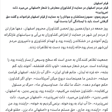
قیام اصفهان
قیام مردم اصفهان در حمایت از کشاورزان معترض با شعار «اصفهانی می‌میرد ذلت
نمی‌پذیرد»
مریم رجوی: عموم زحمتکشان و جوانان را به حمایت از قیام اصفهان فراخواند و گفت حق
گرفتنی است. باید با ایستادگی آنرا بدست آورد
روز جمعه در دوازدهمین روز تحصن کشاورزان محروم اصفهان، دهها هزار تن
از مردم این شهر در حمایت از اعتراض کشاورزان به بی‌آبی و سیاستهای غارتگرانه
رژیم آخوندی در خشکاندن زاینده رود و انهدام کشاورزی و دامپروری مردم
این‌شهر در بستر رودخانه زاینده رود دست به تظاهرات زدند.
جمعیت تظاهر کنندگان به حدی است که سطح وسیعی از بستر زاینده رود را
پوشانده است. مردم شعار میدهند: «توپ تانک فشفشه، آخوند باید گم
بشه»، «نه غزه نه لبنان، جانم فدای ایران»، «اگر آب باز نشه، اصفهان قیامت
میشه»، «دشمن ما همينجاست دروغ ميگن آمريكاست»، «وای اگر کشاورز،
حکم جهادم دهد»، «ننگ ما ننگ ما، صداوسیمای ما»، «مرگ بر مسئول
بی‌کفایت»، «کشاورز حمایتت می‌کنیم»، «زاینده رود رو پس بدین، به اصفهان،
نفس بدین»، «کشاورز می‌میرد، ذلت نمی‌پذیرد»، «اصفهان می‌میرد، ذلت
نمی‌پذیرد»، «تا آب نیاد به رودخونه، برنمی‌گردیم به خونه»، «زاینده رود من
کو»، «زاینده رود جاری، حق مسلم ماست» و «اصفهانی داد بزن، حقتو فریاد