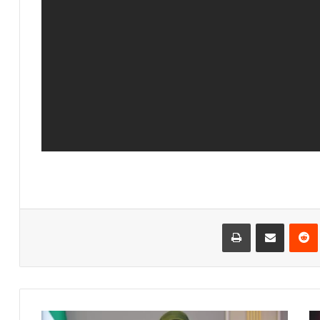
‌ترست
‫رددیت
اشتراک گذاری از طریق ایمیل
چاپ
پ