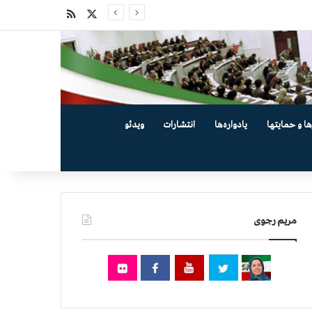
X
خوراک
ها و حمایتها
یادواره‌ها
انتشارات
ویدئو
مریم رجوی