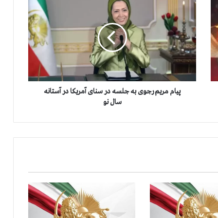
ی
ا
م
م
ر
ی
م
ر
ج
پیام مریم رجوی به جلسه در سنای آمریکا در آستانه
و
سال نو
ی
ب
ه
ج
ل
س
ه
د
ر
س
ن