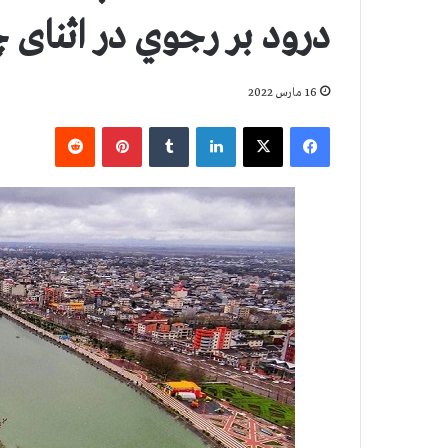
درود بر رجوي در اثنای
16 مارس 2022
فیس بوک
X
لینکدین
‫تامبلر
‫پین‌ترست
‫رددیت