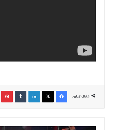
فیس بوک
X
لینکدین
‫تامبلر
‫پین
اشتراک گذاری
د