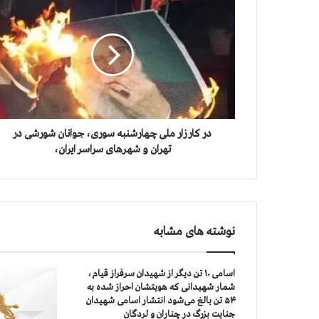
ر
ک
ا
ر
ز
ا
ر
م
ل
در کار زار ملی چهارشنبه سوری، جوانان شورشی در
ی
تهران و شهرهای سراسر ایران،
چ
ه
ا
ر
ش
نوشته های مشابه
ن
ب
ه
اسامی ۱۰ تن دیگر از شهیدان سرفراز قیام،
س
شمار شهیدانی که هویتشان احراز شده به
و
۵۴ تن بالغ می‌شود انتشار اسامی شهیدان
ر
جنایت بزرگ در چناران و لردگان