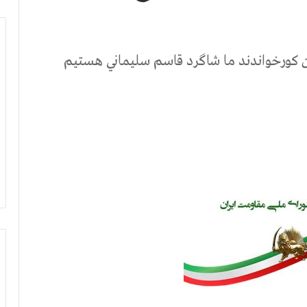
ين كورخواندند ما شاگرد قاسم سليماني هستيم