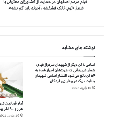
ص
قیام مردم اصفهان در حمایت از کشاورزان معترض با
ف
شعار «توپ تانک فشفشه، آخوند باید گم بشه»،
ه
ا
ن
د
ر
ح
نوشته های مشابه
م
ا
ی
اسامی ۱۰ تن دیگر از شهیدان سرفراز قیام،
ت
شمار شهیدانی که هویتشان احراز شده به
ا
۵۴ تن بالغ می‌شود انتشار اسامی شهیدان
ز
جنایت بزرگ در چناران و لردگان
ک
10 ژانویه 2026
ش
ا
و
هزار و ۹۰۰ نفر بيشتر است
ر
20 مارس 2022
ز
ا
ن