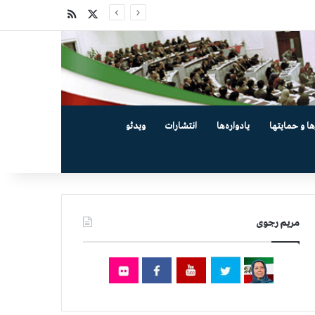
X
خوراک
ها و حمایتها
یادواره‌ها
انتشارات
ویدئو
مریم رجوی