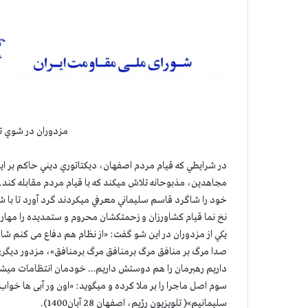
مزدوران در شوي تل
در شرايطي كه قيام مردم اصفهان، ديكتاتوري ديني حاكم بر اير
مجاهدين، مذبوحانه تلاش ميكند كه با قيام مردم مقابله كند.
خود را شاگرد قاسم سليماني معرفي ميكردند گرد آورد تا با
نخ نما قيام كشاورزان و زحمتكشان محروم و ستمديده را مهار 
يكي از مزدوران در اين شو گفت: «از نظام هم دفاع می کنم شاه
صدا مرگ بر منافق مرگ برمنافق مرگ برمنافق»، مزدور ديگري
داریم رهبرمان را هم دوستش داریم… خودمان انتظامات میشویم
سوم اصل ماجرا را بر ملا كرده و ميگويد: «اون ور آبی ها خوا
سلیمانیم»( تلويزيون رژيم، اصفهان 28 آبان1400).