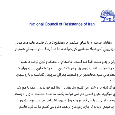
مقابله خامنه اي با قيام اصفهان با مفتضح ترين ترفندها عليه مجاهدين
ويزيوني آخوندها: منافقين كورخواندند ما شاگرد قاسم سليماني هستيم
ان را به وحشت انداخته است، خامنه اي با مفتضح ترين ترفندها عليه
 در همين رابطه تلويزيون رژيم در يك شوي مسخره شماري از مزدوران كه
 شعارهايي عليه مجاهدين بر وضعيت بحراني سرپوش گذاشته و با روشهاي
كند.
رگ تیکه پاره شان می کنیم منافقین را اونا کورخواندند… همه با هم یک
 ميگويد «هیچ غلطی هم نمی توانند بکنند ما نظام مملکت مان را دوست
 و اون نفر را می گیریم و تحویل نیروی انتظامی می دهیم». مزدور
ب بیخودی دیدند تا چاره رهبرمان از همه دفاع می کنیم ما شاگرد قاسم