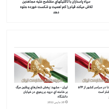
ر
سپاه پاسداران با تاكتيكهاي مفتضح عليه مجاهدين
ا
تلاش ميكند قيام را كم اهميت و شكست خورده جلوه
ن
دهد
ب
ا
ت
ا
ك
ت
ي
ك
ه
ا
ي
م
ف
ت
آمار قربانيان كرونا در سراسر كشور از ۵۲۴
ایران – مشهد: پخش شعارهاي پرطنين مرگ
ض
بر خامنه اي درود بر رجوي در خیابان
ح
دانشگاه
ع
20 مارس 2022
ل
ي