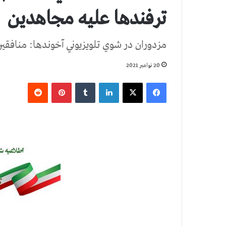
ترفندها عليه مجاهدين
مزدوران در شوي تلويزيوني آخوندها: منافق
20 نوامبر 2021
فیس بوک
X
لینکدین
‫تامبلر
‫پین‌ترست
‫رددیت