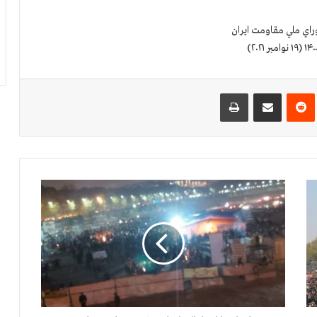
راي ملي مقاومت ايران
‌ترست
‫رددیت
اشتراک گذاری از طریق ایمیل
چاپ
س
پ
ا
ه
پ
ا
س
د
ا