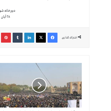
دبيرخانه شو
۲۸ آبان ۱۴۰۰ (۱۹ نوامبر ۲۰۲۱)
فیس بوک
X
لینکدین
‫تامبلر
‫پین
اشتراک گذاری
ق
ی
ا
م
م
ر
د
م
ا