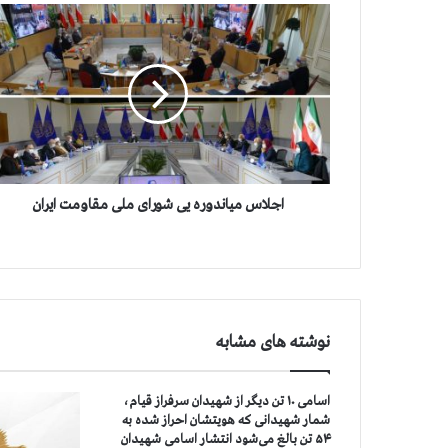
ا
ج
ل
ا
س
م
ی
ا
ن
د
اجلاس میاندوره یی شورای ملی مقاومت ایران
و
ر
ه
ی
ی
ش
نوشته های مشابه
و
ر
ا
اسامی ۱۰ تن دیگر از شهیدان سرفراز قیام،
ی
شمار شهیدانی که هویتشان احراز شده به
م
۵۴ تن بالغ می‌شود انتشار اسامی شهیدان