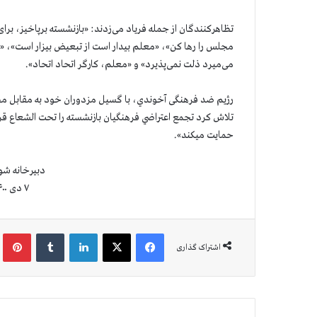
تظاهركنندگان از جمله فریاد می‌زدند: «بازنشسته برپاخیز، بر
مجلس را رها کن»، «معلم بیدار است از تبعیض بیزار است»، «م
می‌میرد ذلت نمی‌پذیرد» و «معلم، کارگر اتحاد اتحاد».
رژیم ضد فرهنگی آخوندي، با گسیل مزدوران خود به مقابل مج
تلاش کرد تجمع اعتراضي فرهنگیان بازنشسته را تحت الشعاع ق
حمایت میکند».
دبیرخانه شو
۷ دی ۱۴۰۰ (۲۸ دسامبر ۲۰۲۱)
فیس بوک
X
لینکدین
‫تامبلر
‫پین
اشتراک گذاری