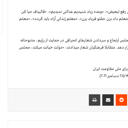
ای رفع تبعیض»، «وعده زیاد شنیدیم عدالتی ندیدیم»، «قالیباف حیا کن
علم داد بزن حقتو فریاد بزن»، «معلم زندانی آزاد باید گردد»، «معلم
لس ارتجاع و سردادن شعارهای انحرافی در حمایت از رژیم، مذبوحانه
رار دهد. متقابلا فرهنگیان شعار میدادند، «دولت خیانت میکند، مجلس
رای ملی مقاومت ایران
‌ترست
‫رددیت
اشتراک گذاری از طریق ایمیل
چاپ