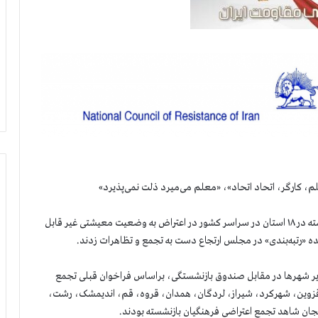
م، کارگر، اتحاد اتحاد»، «معلم می‌میرد ذلت نمی‌پذیرد»
صبح امروز سه‌شنبه ۷ دی‌ماه، شمار كثيري از فرهنگیان بازنشسته در ۱۸ استان در سراسر كشور در اعتراض به وضعیت معیشتی غیر قابل
ه «رتبه‌بندی» در مجلس ارتجاع دست به تجمع و تظاهرات زدند.
ایر شهرها در مقابل صندوق بازنشستگی، براساس فراخوان قبلی تجمع
 قزوین، شهرکرد، شیراز، لردگان، همدان، قروه، قم، اندیمشک، رشت،
نجان شاهد تجمع اعتراضی فرهنگیان بازنشسته بودند.