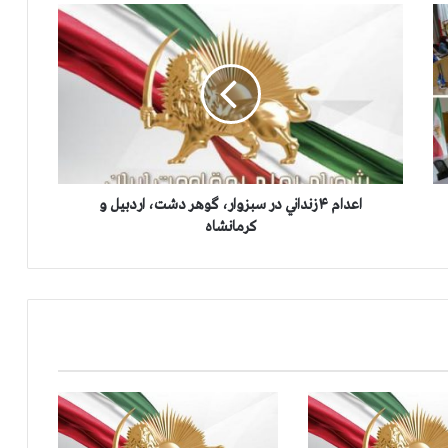
ا
ع
د
ا
م
۴
ز
ن
د
ا
اعدام ۴ زنداني در سبزوار، گوهر دشت، اردبیل و
ن
کرمانشاه
ي
د
ر
س
ب
ز
و
ا
ر
،