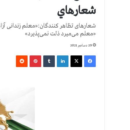
شعارهاي
شعارهای تظاهر کنندگان:«معلم زندانی آزاد
«معلم می‌میرد ذلت نمی‌پذیرد»
29 دسامبر 2021
فیس بوک
X
لینکدین
‫تامبلر
‫پین‌ترست
‫رددیت