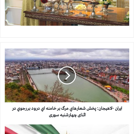
ا
ی
ر
ا
ن
–
ل
ا
ه
ي
ایران –لاهيجان: پخش شعارهاي مرگ بر خامنه اي درود بر رجوي در
ج
اثنای چهارشنبه سوری
ا
ن
ا
:
ع