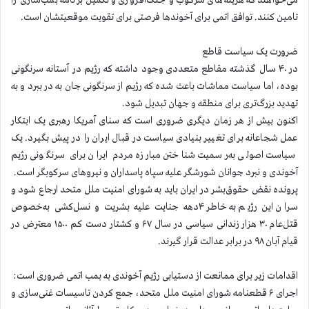
می‌خواهند که هزینه‌های سرکوب و جنگ‌افروزی و تکمیل برنامه بمب‌سازی را
تامین کنند. توافق اتمی برای آخوندها فرصتی برای تقویت موقعیتشان است.
ضرورت یک سیاست قاطع
در ۴۰ سال گذشته مقاطع متعددی وجود داشته که رژیم در آستانه سرنگونی
بوده، اما سیاست مماشات باعث شده که رژیم از سرنگونی جان به در ببرد و به
تهدید بزرگ‌تری برای منطقه و جهان تبدیل شود.
اکنون بیش از هر زمان دیگری ضروری است که سنای آمریکا رهبری یک ابتکار
عمل شجاعانه برای تغییر بنیادی سیاست در قبال ایران را در پیش بگیرد. یک
سیاست اصولی به‌رسمیت ‌شناختن مبارزه مردم ایران برای سرنگونی رژیم
آخوندی و نبرد جوانان شورشگر علیه سپاه پاسداران و نیروهای سرکوبگر است.
پرونده نقض حقوق‌بشر در ایران باید به شورای امنیت ملل متحد ارجاع شود و
سران این رژیم به‌خاطر ۴دهه جنایت علیه بشریت و نسل‌کشی به‌خصوص
قتل‌عام ۳۰ هزار زندانی سیاسی در سال ۶۷ و کشتار دست کم ۱۵۰۰ معترض در
قیام آبان ۹۸ در برابر عدالت قرار گیرند.
اقدامات زیر برای ممانعت از دستیابی رژیم آخوندی به بمب اتمی ضروری است:
اجرای ۶ قطعنامه شورای امنیت ملل متحد، جمع کردن تاسیسات غنی‌سازی و