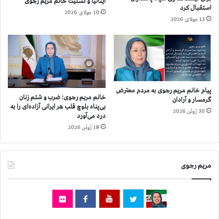
ایتالیا و تسلیت خانم مریم رجوی
ي
ژ
استقبال کرد
10 جولای 2026
د
خ
13 جولای 2026
ر
ی
و
م
د
ا
ب
ن
ر
خ
ر
ا
ج
م
پیام خانم مریم رجوی به مردم معترض
خانم مریم رجوی: ضرب و شتم زنان
و
ن
گرمسار و آرادان
بی‌پناه بلوچ قلب هر ایرانی آزاده‌ای را به
ي
ه
30 ژوئن 2026
درد می‌آورد
د
ا
18 ژوئن 2026
ر
ی
ا
د
ث
ر
ن
آ
مریم رجوی
ا
س
ی
ت
چ
ا
ه
ن
ا
ه