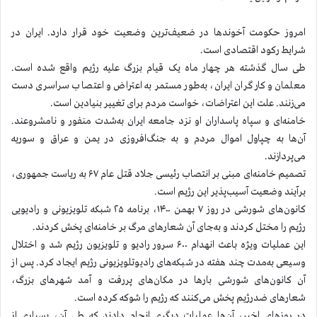
امروز حکومت آخوندها در ضعیف‌ترین وضعیت خود قرار دارد. ایران در
شرایط رکود اقتصادی است.
طی سال گذشته هر چهار ماه یک قیام بزرگ علیه رژیم واقع شده است.
معلمان و کارگران ایران، به‌طور مستمر به اعتراض و اعتصاب سراسری دست
می‌زنند. علت این اعتراضات، خواست مردم برای تغییر بنیادین است.
خامنه‌ای و سپاه پاسداران او نزد جامعه ایران به‌شدت منفور و نامشروعند.
آن‌ها به چپاول اموال مردم و به جنگ‌افروزی در یمن و عراق و سوریه
می‌پردازند.
تصمیم خامنه‌ای مبنی بر انتصاب رئیسی جلاد قتل عام ۶۷ به ریاست جمهوری،
برآیند وضعیت آسیب‌پذیر این رژیم است.
کانون‌های شورشی در روز ۷ بهمن ۱۴۰۰، برنامه ۲۵ شبکه تلویزیونی و رادیویی
رژیم را مختل کردند و به‌جای آن شعارهای مرگ بر خامنه‌ای پخش کردند.
این عملیات ویژه باعث انهدام ۶۰۰ سرور رادیو و تلویزیون رژیم شد و اختلال
وسیعی به‌مدت چند هفته در شبکه‌های رادیوتلویزیونی رژیم ایجاد کرد. پس از
آن کانون‌های شورشی بارها در مکان‌های پررفت و آمد شهرهای بزرگ،
شعارهای ضدرژیم پخش می‌کنند که رژیم را شوکه کرده است.
در روزهای اخیر، آن‌ها عملیات دیگری انجام دادند که طی آن، بسیاری از