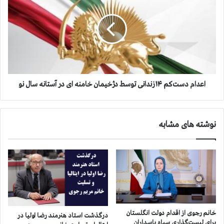
پ
د
خ
ا
ش
م
ش
د
ع
س
ا
ت‌
ر
ک
ه
م
اعدام دست‌کم ۱۴ زندانی توسط دژخیمان خامنه ای در آستانه سال نو
ا
۱
ي
۴
م
ز
نوشته های مشابه
ر
ن
گ
د
ب
ا
ر
ن
خ
ی
ا
ت
م
و
ن
س
ه
ط
خانم رجوی از اقدام دولت انگلستان
درگذشت استاد هنرمند رضا اولیا در
ا
د
برای لیست‌گذاری سپاه پاسداران