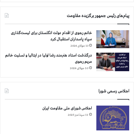
ر
س
ش
ا
ن
ل
پیام‌های رئیس جمهور برگزیده مقاومت
ب
ن
ه
و
س
خانم رجوی از اقدام دولت انگلستان برای لیست‌گذاری
و
سپاه پاسداران استقبال کرد
ر
13 جولای 2026
ی
درگذشت استاد هنرمند رضا اولیا در ایتالیا و تسلیت خانم
مریم رجوی
10 جولای 2026
اجلاس رسمی شورا
اجلاس شورای ملی مقاومت ایران
11 سپتامبر 2025