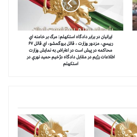
ن
ي
ا
ن
د
ر
ايرانيان در برابر دادگاه استكهلم: مرگ بر خامنه اي
ب
رييسي، مزدور وزارت ، قاتل بروگمشو، اي قاتل ۶۷
ر
محاكمه در پيش است در اعتراض به نمايش وزارت
ا
اطلاعات رژيم در مقابل دادگاه دژخيم حميد نوري در
ب
استكهلم
ر
د
ا
د
گ
ا
ه
ا
س
ت
ك