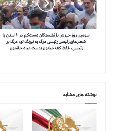
ن
ر
و
ز
خ
ی
سومین روز خیزش بازنشستگان دست‌کم در ۱۰ استان با
ز
شعارهای رئیسی رئیسی مرگ به نیرنگ تو، مرگ بر
ش
رئیسی، فقط کف خیابون بدست میاد حقمون
ب
ا
ز
ن
ش
س
ت
نوشته های مشابه
گ
ا
ن
د
س
ت‌