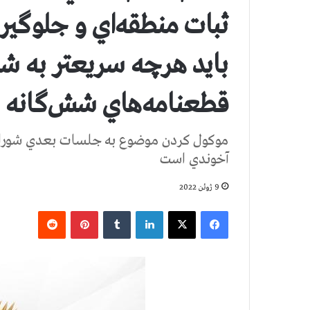
ثبات منطقه‌اي و جلوگير
بايد هرچه سريعتر به شو
قطعنامه‌هاي شش‌گانه 
موكول كردن موضوع به جلسات بعدي شوراي
آخوندي است
9 ژوئن 2022
فیس بوک
X
لینکدین
‫تامبلر
‫پین‌ترست
‫رددیت