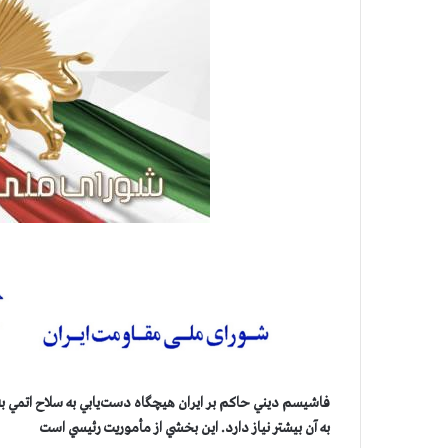
فاشيسم ديني حاكم بر ايران هيچگاه دست‌يابي به سلاح اتمي ب
به آن بيشتر نياز دارد. اين بخشي از مأموريت رئيسي است