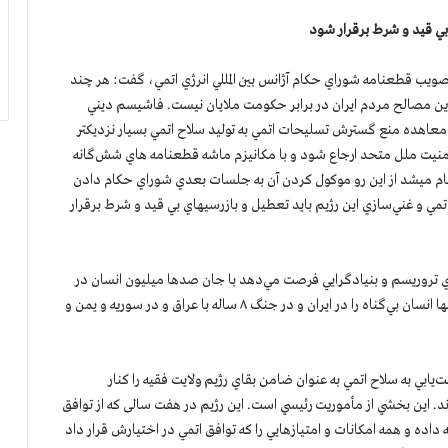
بي قيد و شرط برقرار شود
ويب قطعنامه شوراي حكام آژانس بين المللي انرژي اتمي، گفت: هر چند
ين مصالح مردم ايران در برابر حكومت ملايان نيست. فاشيسم ديني
معاهده منع گسترش تسليحات اتمي به توليد سلاح اتمي بسيار نزديكتر
امنيت ملل متحد ارجاع شود و با مكانيزم ماشه قطعنامه هاي شش‌گانه
ام ميشد از اين رو موكول كردن آن به جلسات بعدي شوراي حكام دادن
ي و غني‌سازي اين رژيم بايد تعطيل و بازرسيهاي بي قيد و شرط برقرار
ي تروريسم و بنيادگرايي فرصت مي‌دهد با جان صدها ميليون انسان در
منطقه و جهان بازي كند. رژيمي كه حتي بدون بمب اتمي ميليونها انسان بي‌گناه را در ايران و در جنگ ۸ ساله با عراق و در سوريه و يمن و
ابي به سلاح اتمي به عنوان ضامن بقاي رژيم ولايت فقيه را كنار
رند. اين بخشي از مأموريت رئيسي است. اين رژيم در هفت سالی که از توافق
ن‌كاري ادامه داده و همه امكانات و امتيازهايي را كه توافق اتمي در اختيارش قرار داد