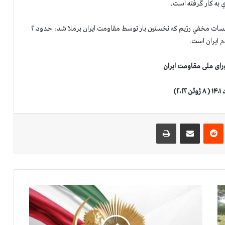
به كار گرفته است.
هزينه و مجموع زيان‌ها و خسارت‌هاي ناشي از پروژه اتمي و تأسيسات مخفي رژيم كه نخستين بار توسط مقاومت ايران برملا شد، حدود ۲
م ايران است.
رای ملی مقاومت ایران
‌ترست
‫رددیت
اشتراک گذاری از طریق ایمیل
چاپ
ا
ي
ر
ا