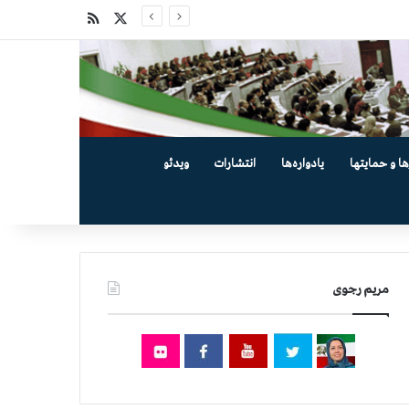
X
خوراک
ها و حمایتها
یادواره‌ها
انتشارات
ویدئو
مریم رجوی