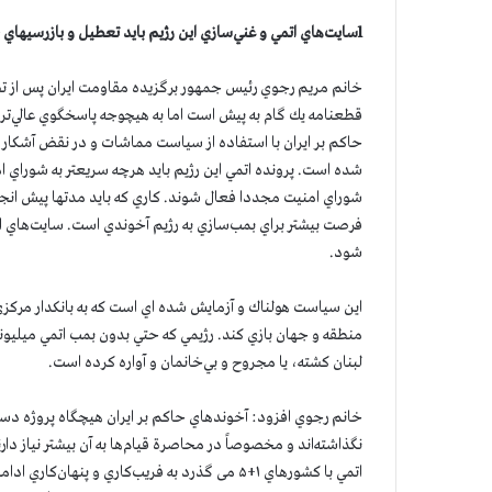
l
سايت‌هاي اتمي و غني‌سازي اين رژيم بايد تعطيل و بازرسيهاي 
خانم مريم رجوي رئيس جمهور برگزيده مقاومت ايران پس از تص
قطعنامه يك گام به پيش است اما به هيچوجه پاسخگوي عالي‌تر
حاكم بر ايران با استفاده از سياست مماشات و در نقض آشكار 
شده است. پرونده اتمي اين رژيم بايد هرچه سريعتر به شوراي 
شوراي امنيت مجددا فعال شوند. كاري كه بايد مدتها پيش انج
فرصت بيشتر براي بمب‌سازي به رژيم آخوندي است. سايت‌هاي اتم
شود.
اين سياست هولناك و آزمايش شده اي است كه به بانكدار مركز
لبنان كشته، يا مجروح و بي‌خانمان و آواره كرده است.
خانم رجوي افزود: آخوندهاي حاكم بر ايران هيچگاه پروژه دست‌ي
نگذاشته‌اند و مخصوصاً در محاصرة قيام‌ها به آن بيشتر نياز دا
اتمي با كشورهاي ۱+۵ می گذرد به فريب‌كاري و پنها