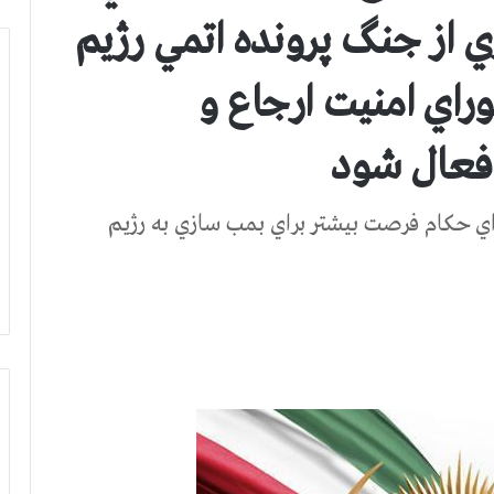
ي از جنگ پرونده اتمي رژيم
راي امنيت ارجاع و
فعال شود
 حكام فرصت بيشتر براي بمب سازي به رژيم