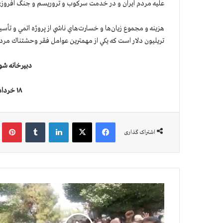
عليه مردم ايران و در خدمت سركوب و تروريسم و جنگ افروزي 
تريليون دلار است كه يكي از مهمترين عوامل فقر وحشتناك مرد
دبیرخانه شو
۱۸ خرداد ۱۴۰۱ ( ۸ ژوئن ۲۰۲۲)
فیس بوک
X
لینکدین
‫تامبلر
‫پین
اشتراک گذاری
س
و
م
ی