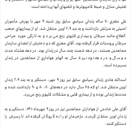
تفتيش منازل و ضبط كامپيوترها و تلفنهاي آنها پرداخته است:
علي معزي ۷۰ ساله زنداني سياسي سابق روز شنبه ۹ مهر با یورش مأموران
امنیتی به منزلش بازداشت و به بند ۲۰۹ اوین منتقل شد. او از بيماريهاي صعب
العلاج مانند سرطان و بیماری کلیوی رنج می برد و به تازگی مورد جراحی
سرطان پروستات قرار گرفته بود. آقاي معزي كه دو دخترش از اعضاي سازمان
مجاهدين هستند، در دهه شصت چند سال در زندان بود. در دهه هشتاد مدت
دو سال و در دهه نود نيز ۵ سال به اتهام هواداري از مجاهدين در زندان
بسربرده است.
اسدالله هادی زنداني سياسي سابق نیز روز ۹ مهر، دستگير و به بند ۲۰۹ زندان
اوین منتقل شد. او كه ۶۵ سال دارد در دهه‌های ۶۰، ۸۰ و ۹۰ بازداشت شده و
مدت‌ها زندانی بوده و از بیماری قلبی و مشکلات کلیوی رنج می‌برد.
آقای علی خادمی از هواداران مجاهدين نیز در روز ۹ مهرماه ۱۴۰۱، دستگیر و به
زندان اوین منتقل گردید. دژخيمان او را به گروگان گرفته اند تا پسرش را
دستگير كنند.