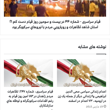
۳
ر
ا
ا
ن
س
ت
ر
ش
ی
قيام سراسری - شماره ۴۴ در بیست و سومین روز قیام دست كم ۲۱
ا
-
استان شاهد تظاهرات و رويارويي مردم با نيروهاي سركوبگر بود
ر
ش
ا
م
س
ا
نوشته های مشابه
ا
ر
م
ه
ي
۴
۱
۴
۰
د
ت
ر
ن
ب
د
ی
ی
س
اعدام زندانی سیاسی محی الدین
قيام سراسری، شماره ۲۴۷: تظاهرات
گ
ت
ابراهیمی و۶ زندانی دیگر از جمله یک زن
مردم زاهدان در ۱۸۳ امين روز قيام به
ر
و
در ارومیه، ۷۳ اعدام در اسفند
رغم اقدامات سرکوبگرانه و توطئه هاي
ا
س
سازشكاران
19 مارس 2023
ز
و