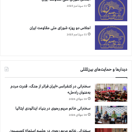
ه
م
11 سپتامبر 2025
ت
ر
ا
د
ک
م
ن
ب
اجلاس دو روزه شورای ملی مقاومت ایران
و
ا
11 سپتامبر 2025
ن
ن
ا
ي
ع
ر
ل
و
ا
ه
م
ا
دیدارها و حمایت‌های بین‌المللی
ش
ي
د
س
سخنرانی در کنفرانس «ایران فراتر از جنگ، قدرت مردم
ه
ر
به‌عنوان راه‌حل»
ك
18 جولای 2026
و
ب
سخنرانی خانم مریم رجوی در بنیاد اینائودی ایتالیا
گ
18 جولای 2026
ر
ب
و
سخنرانی خانم مریم رجوی در جلسه استماع کمیسیون