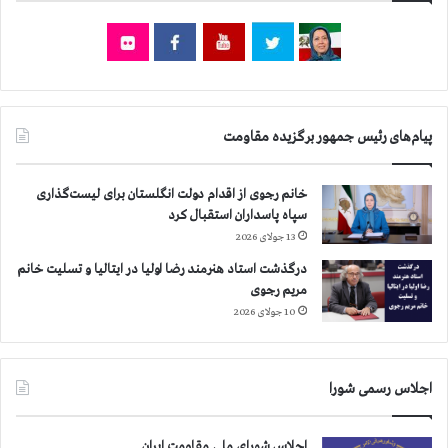
۲
ن
ت
ش
ن
ا
ا
ه
ز
د
ش
ت
ه
پیام‌های رئیس جمهور برگزیده مقاومت
ظ
د
ا
ا
ه
خانم رجوی از اقدام دولت انگلستان برای لیست‌گذاری
ی
ر
سپاه پاسداران استقبال کرد
س
ا
13 جولای 2026
ر
ت
ف
و
درگذشت استاد هنرمند رضا اولیا در ایتالیا و تسلیت خانم
ر
ر
مریم رجوی
ا
و
10 جولای 2026
ز
ي
ق
ا
ي
ر
ا
اجلاس رسمی شورا
و
م
ي
ک
ي
اجلاس شورای ملی مقاومت ایران