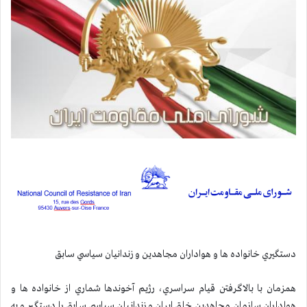
دستگيري خانواده ها و هواداران مجاهدين و زندانيان سياسي سابق
همزمان با بالاگرفتن قيام سراسري، رژيم آخوندها شماري از خانواده ها و
هواداران سازمان مجاهدين خلق ايران و زندانيان سياسي سابق را دستگير و به