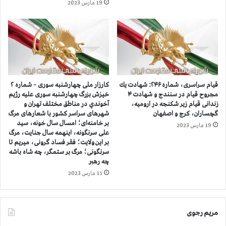
19 مارس 2023
ش
م
ه
ی
ی
ن
د
ر
ا
و
ن
ز
ق
ق
ي
ی
قيام سراسری، شماره ۲۴۶: شهادت يك
کارزار ملی چهارشنبه سوری – شماره ۲
ا
ا
مجروح قيام در سنندج و شهادت ۴
خيزش بزرگ چهارشنبه سوری عليه رژيم
م
م
زندانی قیام زیر شکنجه در ارومیه،
آخوندي در مناطق مختلف تهران و
ل
گچساران، کرج و اصفهان
شهرهای سراسر کشور با شعارهای مرگ
د
بر خامنه‌ای؛ امسال سال خونه، سید
ی
س
19 مارس 2023
علی سرنگونه، اینهمه سال جنایت، مرگ
س
ت
بر این ولایت؛ فقر فساد گرونی، میریم تا
ت
ك
سرنگونی؛ مرگ بر ستمگر، چه شاه باشه
ا
م
چه رهبر
س
۲
15 مارس 2023
ا
۱
م
ا
ی
س
۱
ت
مریم رجوی
۹
ا