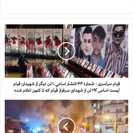
ق
ي
ا
م
س
ر
ا
س
ر
ی
قيام سراسری - شماره ۴۳ انتشار اسامي ۱۰ تن دیگر از شهیدان قيام
-
لیست اسامی ۱۹۲ تن از شهدای سرفراز قيام که تا کنون اعلام شده
ش
م
ق
ا
ي
ر
ا
ه
م
۴
س