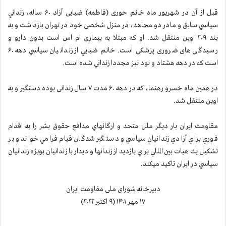
قبل از آن در شهريور ماه خانم حوری (فاطمه) ضیایی آزاد ۶۰ ساله، زنداني
سياسي سابق و مادر دو مجاهد، در منزل شخصی خود در تهران بازداشت و به
بند ۲۰۹ اوین منتقل شد. او كه مبتلا به بیماری ام اس است بدون دارو و
رسیدگی های ضروری پزشکی است. خانم ضيايي از زندانيان سياسي دهه ۶۰
است كه در دهه هشتاد و نود نیز مجددا زنداني شده است.
در همين ماه خسرو رهنما، كه در دهه ۶۰ مدت ۷ سال زندانی بوده دستگير و به
اوين منتقل شد.
مقاومت ايران بار ديگر ملل متحد و ارگانهاي مدافع حقوق بشر را به اقدام
فوري براي آزادي زندانيان سياسي و دستگير شدگان قيام فرامي خواند و بر
تشكيل يك هيات بين المللي براي بازديد از زندانها و ديدار با زندانيان بويژه زندانيان
سياسي در ايران تاكيد ميكند.
‌دبیرخانه شورای ملی مقاومت ایران
۱۷ مهر ۱۴۰۱ (۹ اکتبر ۲۰۲۲)