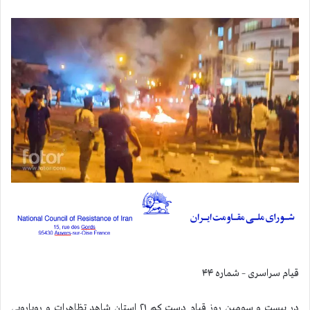
قيام سراسری – شماره ۴۴
در بیست و سومین روز قیام دست كم ۲۱ استان شاهد تظاهرات و رويارويي