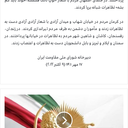
پرداختند. در جلفای اصفهان مردم با شعار «توپ تانک فشفشه آخوند باید گم
بشه» تظاهرات شبانه برپا کردند.
در کرمان مردم در خیابان شهاب و میدان آزادی با شعار آزادی آزادی دست به
تظاهرات زدند و مأموران دشمن به طرف مردم تیراندازی کردند. در زنجان،
رفسنجان، کاشان و شاهین شهر مردم به تظاهرات در خیابانها پرداختند. در
سمنان و ایلام و تبریز و بابل دانشجویان دست به تظاهرات و اعتصاب زدند.
دبیرخانه شورای ملی مقاومت ایران
۱۷ مهر ۱۴۰۱ (۹ اکتبر ۲۰۲۲)
د
س
ت
گ
ي
ر