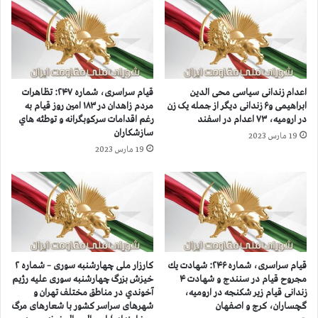
ا
ا
ه
ل
د
م
ي
ل
ن
ل
و
ی
اعدام زندانی سیاسی محی الدین
قيام سراسری، شماره ۲۴۷: تظاهرات
ز
د
ابراهیمی و۶ زندانی دیگر از جمله یک زن
مردم زاهدان در ۱۸۳ امين روز قيام به
ن
ر
در ارومیه، ۷۳ اعدام در اسفند
رغم اقدامات سرکوبگرانه و توطئه هاي
د
م
سازشكاران
19 مارس 2023
ا
ق
19 مارس 2023
ن
ر
ي
م
ا
ل
ن
ل
س
م
ي
ت
ا
ح
س
د
قيام سراسری، شماره ۲۴۶: شهادت يك
کارزار ملی چهارشنبه سوری – شماره ۲
ي
-
مجروح قيام در سنندج و شهادت ۴
خيزش بزرگ چهارشنبه سوری عليه رژيم
س
زندانی قیام زیر شکنجه در ارومیه،
آخوندي در مناطق مختلف تهران و
ژ
گچساران، کرج و اصفهان
شهرهای سراسر کشور با شعارهای مرگ
ا
ن