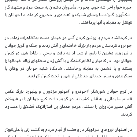
جیره خوار آخراشه خوب بخور». مأموران دشمن به سمت مردم مشهد گاز
اشک‌آور و گلوله ساچمه‌ای شلیک و تعدادی را مجروح کردند اما جوانان با
کوکتل به مقابله با آنها پرداختند.
در کرمانشاه مردم با روشن کردن آتش در خیابان دست به تظاهرات زدند. در
جوانرود کردستان مردم بنر بزرگ خامنه‌ای را آتش زدند و جنگ و گریز جوانان
با نیروهای دشمن تا پاسي از شب ادامه یافت و برخي از نقاط شهر در کنترل
جوانان بود. در کامیاران تظاهرکنندگان با آتش زدن سطلهای زباله خیابانها را
بستند و با دشمن به مقابله برخاستند. شامگاه شنبه جوانان در بوکان با
سنگربندی و بستن خیابانها مناطقی از شهر را تحت کنترل گرفتند.
در کرج جوانان شورشگر ۴خودرو و ۲موتور مزدوران و بیلبورد بزرگ عکس
قاسم سلیمانی را به آتش كشيدند. در گوهر دشت کرج جوانان با برافروختن
آتش مسیر مزدوران را بستند. مردم همدان پل استراتژیک قشلاق را مسدود
کردند.
در اصفهان نيروهاي سركوبگر در وحشت از قیام مردم به گشت زنی با هلی‌کوپتر