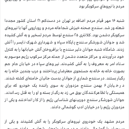
مردم با نيروهاي سركوبگر بود
شنبه ۱۶ مهر قیام مردم اضافه بر تهران در دست‌کم ۲۱ استان کشور مجددا
شعله ور شد. سنندج صحنه خیزش شجاعانه مردم و رویارویی آنها با نیروهای
سرکوبگر دشمن بود. کلانتری ۲۵ سنندج توسط مردم تسخیر و به آتش کشیده
شد و جوانان شورشگر سنندج پایگاه سپاه و شهرداری شهرک نایسر را آتش
زدند. شامگاه شنبه جوانان دلیر سنندج با برافروختن آتش خیابانها را به کنترل
خود درآوردند و مراکز متعدد دشمن از جمله مرکز سرکوب رژیم موسوم به
ستاد امر به معروف را به آتش کشیدند. نیروهای سپاه در خیابان جام جم
بصورت خانه به خانه به جستجوی معترضان پرداختند و درب چندین خانه را به
رگبار بستند. در سنندج شماري از جوانان بدست جانیان خامنه‌ای کشته شدند.
در خیابان ۶ بهمن سنندج مزدوران به سوی راننده یک خودرو که برای
همبستگی با تظاهرکنندگان بوق می زد به رگبار بسته و او را به قتل رساندند.
جوانان شورشگر سنندج دوربینهای شناسایی رژیم را از کار انداختند و یکی از
مزدوران رژیم را در خیابان ادب گوشمالی دادند.
مردم مشهد یک خودروی نیروهای سرکوبگر را به آتش کشیدند و یکی از
بسیجیان را گوشمالی دادند و در میدان پژوهش شعار می دادند «بسیجی