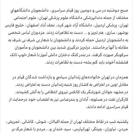
صبح دوشنبه در سی و دومین روز قیام سراسری،‌ دانشجویان دانشگاههاي
مختلف از جمله دندانپزشکی دانشگاه علوم پزشکی تهران، علوم اجتماعی
تهران، پزشکی اردبیل، دانشگاه آزاد شهر کرد، نجف آباد اصفهان، خلیج فارس
بوشهر، ساری، هنر تبريز و … دست به تظاهرات زدند. مزدوران لباس شخصی
به دانشجویان اردبیل حمله کردند و دانشجویان با شعار بی شرف بی شرف به
مقابله با آنها برخاستند. درتبریز درگیری شدید بین دانشجویان و مأموران
سرکوبگر صورت گرفت. در بندر کنگ دختران دانش آموز با شعار «توپ تانک
فشفشه آخوند باید گم بشه» دست به تظاهرات زدند.
همزمان در تهران خانواده‌های زندانيان سياسي و بازداشت شدگان قیام در
مقابل اوين در اعتراض به كشتار روز شنبه زندانيان دست به اعتراض زدند.
در مشهد جوانان شورشگر یک کانکس نیروی انتظامی را به آتش کشیدند.
کارگران نفت در عسلویه، آبادان و بندرعباس نیز به اعتصاب خود درحمایت از
قیام سراسری ادامه دادند.
یکشنبه شب در نقاط مختلف تهران از جمله اکباتان، شوش، کاشانی، تجریش،
جردن، نیاوران، چیتگر، تهرانپارس، سید خندان و… مردم با شعار مرگ بر