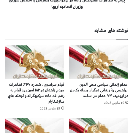
پیام به تظاهرات هموطنان آزاده در لوکزامبورگ همزمان با اجلاس شورای
و
ر
وزیران اتحادیه اروپا
ي
ا
ژ
ت
ه
ه
نوشته های مشابه
م
م
س
و
ل
ط
ح
ن
ر
ا
و
ن
ي
آ
س
ز
ق
ا
اعدام زندانی سیاسی محی الدین
قيام سراسری، شماره ۲۴۷: تظاهرات
ف
د
ابراهیمی و۶ زندانی دیگر از جمله یک زن
مردم زاهدان در ۱۸۳ امين روز قيام به
ق
ه
در ارومیه، ۷۳ اعدام در اسفند
رغم اقدامات سرکوبگرانه و توطئه هاي
ز
د
سازشكاران
19 مارس 2023
ل
ر
19 مارس 2023
ح
ل
ص
و
ا
ک
ر
ز