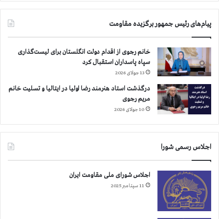
ا
ر
ن
ا
پیام‌های رئیس جمهور برگزیده مقاومت
ی
و
ز
خانم رجوی از اقدام دولت انگلستان برای لیست‌گذاری
ی
سپاه پاسداران استقبال کرد
ر
13 جولای 2026
ا
ن
درگذشت استاد هنرمند رضا اولیا در ایتالیا و تسلیت خانم
ا
مریم رجوی
ت
10 جولای 2026
ح
ا
د
اجلاس رسمی شورا
ی
ه
ا
اجلاس شورای ملی مقاومت ایران
ر
11 سپتامبر 2025
و
پ
ا