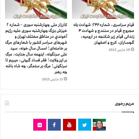
،
ا
ش
م
ل
ب
ي
و
قيام سراسری، شماره ۲۴۶: شهادت يك
کارزار ملی چهارشنبه سوری – شماره ۲
ك
ر
مجروح قيام در سنندج و شهادت ۴
خيزش بزرگ چهارشنبه سوری عليه رژيم
ه
گ
زندانی قیام زیر شکنجه در ارومیه،
آخوندي در مناطق مختلف تهران و
و
گچساران، کرج و اصفهان
شهرهای سراسر کشور با شعارهای مرگ
ه
بر خامنه‌ای؛ امسال سال خونه، سید
ا
م
19 مارس 2023
علی سرنگونه، اینهمه سال جنایت، مرگ
ي
ز
بر این ولایت؛ فقر فساد گرونی، میریم تا
ي
م
سرنگونی؛ مرگ بر ستمگر، چه شاه باشه
ت
ا
چه رهبر
و
ن
15 مارس 2023
س
ب
ط
ا
ر
ا
ئ
ج
مریم رجوی
ي
ل
س
ا
ز
س
ن
ش
د
و