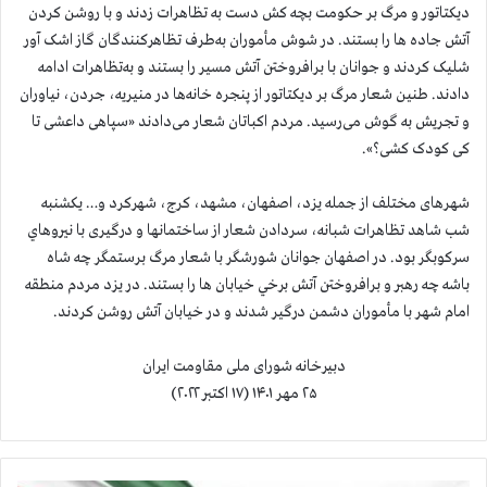
دیکتاتور و مرگ بر حکومت بچه کش دست به تظاهرات زدند و با روشن کردن
آتش جاده ها را بستند. در شوش مأموران به‌طرف تظاهرکنندگان گاز اشک آور
شلیک کردند و جوانان با برافروختن آتش مسیر را بستند و به‌تظاهرات ادامه
دادند. طنین شعار مرگ بر دیکتاتور از پنجره خانه‌ها در منیریه، جردن، نياوران
و تجریش به ‌گوش می‌رسید. مردم اکباتان شعار می‌دادند «سپاهی داعشی تا
کی کودک کشی؟».
شهرهای مختلف از جمله یزد، اصفهان، مشهد، کرج، شهرکرد و… یکشنبه
شب شاهد تظاهرات شبانه، سردادن شعار از ساختمانها و درگیری با نيروهاي
سركوبگر بود. در اصفهان جوانان شورشگر با شعار مرگ برستمگر چه شاه
باشه چه رهبر و برافروختن آتش برخي خیابان ها را بستند. در یزد مردم منطقه
امام شهر با مأموران دشمن درگیر شدند و در خیابان آتش روشن کردند.
دبیرخانه شورای ملی مقاومت ایران
۲۵ مهر ۱۴۰۱ (۱۷ اکتبر ۲۰۲۲)