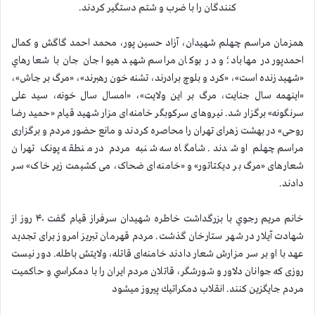
کنندگان را با ضرب و شتم دستگیر کردند.
همزمان مراسم چهلم شهيدان، آزاد حسین پور، محمد احمد گاگش و کمال
احمدپور در مهاباد؛ و در بوكان مراسم شهيد هيوا جان جان با شعارهاي
«شهید زنده است»، «کرد و بلوچ برادرند، تشنه خون رهبرند»، «مرگ بر جاش»،
«اینهمه سال جنایت، مرگ بر این ولایت»، «امسال سال خونه، سید علی
سرنگونه» برگزار شد. نیروهای سرکوبگر خامنه‌ای مزار شهید قیام «حمید رضا
روحی» در بهشت زهرای تهران را محاصره کردند و مانع حضور مردم و برگزاری
مراسم چهلم او شدند. شامگاه سه شنبه مردم در منطقه پونک تهران
شعارهای «مرگ بر دیکتاتور» و «خامنه‌ای ضحاک، می کشیمت زیر خاک» سر
دادند.
خانم مريم رجوي با بزرگداشت خاطره شهيدان سرفراز قيام گفت ۴۰ روز از
شهادت آیلار در شهر ستارخان گذشت. مردم قهرمان تبريز امروز برای تجدید
عهد با او بر سر مزارش شعار دادند خامنه‌ای قاتله، ولایتش باطله. دور نیست
روزی که جوانان دلاور و شورشگر، قاتلان مردم ايران را با دمكراسي و حاكميت
مردم جايگزين كنند. انقلاب دمكراتيك پيروز ميشود