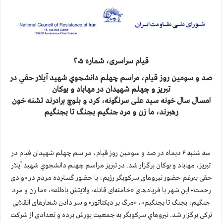
قيام سراسری، شماره ۲۰۵
صد و سومین روز قیام، مراسم چهلم دانشجوي شهید آيلار حقي در
تبریز و چهلم شهيدان در مهاباد و بوكان
امسال سال خونه سید علی سرنگونه، کرد و بلوچ برادرند تشنه خون
رهبرند، ما زن و مرد جنگیم بجنگ تا بجنگیم
سه شنبه ۶ دیماه در صد و سومین روز قیام، مراسم چهلم شهیدان قیام در
تبریز، مهاباد و بوکان برگزار شد. در تبریز مراسم چهلم دانشجوي شهید آیلار
حقی به‌رغم حضور نیروهای سرکوبگر رژیم، با حضور گسترده مردم در «وادی
رحمت» این شهر با فریادهای «خامنه‌ای قاتله، ولایتش باطله»،
«ما زن و مرد
جنگیم، بجنگ تا بجنگیم»، «مرگ بر دیکتاتور» و سر دادن شعارهای انقلابی
ترکی برگزار شد. نيروهاي سركوبگر به جمعيت يورش برده و تعدادی از شرکت