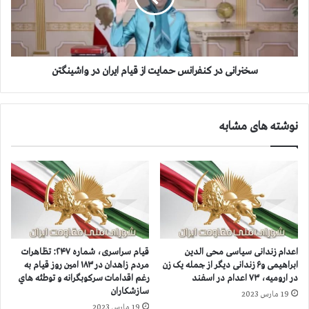
ز
ن
ن
ی
د
د
ا
ر
ن
ک
سخنرانی در کنفرانس حمایت از قیام ایران در واشینگتن
ی
ن
س
ف
ی
ر
نوشته های مشابه
ا
ا
س
ن
ی
س
ا
ح
ي
م
و
ا
ب
ی
ر
ت
ی
ا
اعدام زندانی سیاسی محی الدین
قيام سراسری، شماره ۲۴۷: تظاهرات
گ
ز
ابراهیمی و۶ زندانی دیگر از جمله یک زن
مردم زاهدان در ۱۸۳ امين روز قيام به
ی
ق
در ارومیه، ۷۳ اعدام در اسفند
رغم اقدامات سرکوبگرانه و توطئه هاي
ی
سازشكاران
19 مارس 2023
ا
19 مارس 2023