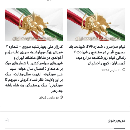
م
ا
ی
ر
ا
ن
د
ر
قيام سراسری، شماره ۲۴۶: شهادت يك
کارزار ملی چهارشنبه سوری – شماره ۲
و
مجروح قيام در سنندج و شهادت ۴
خيزش بزرگ چهارشنبه سوری عليه رژيم
زندانی قیام زیر شکنجه در ارومیه،
آخوندي در مناطق مختلف تهران و
ا
گچساران، کرج و اصفهان
شهرهای سراسر کشور با شعارهای مرگ
ش
بر خامنه‌ای؛ امسال سال خونه، سید
ی
19 مارس 2023
علی سرنگونه، اینهمه سال جنایت، مرگ
ن
بر این ولایت؛ فقر فساد گرونی، میریم تا
گ
سرنگونی؛ مرگ بر ستمگر، چه شاه باشه
ت
چه رهبر
ن
15 مارس 2023
مریم رجوی