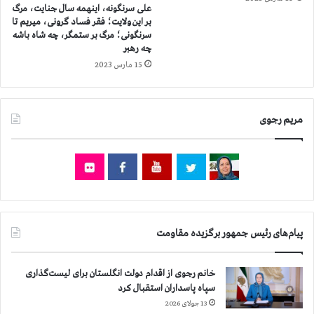
علی سرنگونه، اینهمه سال جنایت، مرگ
ت
گ
بر این ولایت؛ فقر فساد گرونی، میریم تا
ج
ز
سرنگونی؛ مرگ بر ستمگر، چه شاه باشه
ا
ی
چه رهبر
ن
ن
15 مارس 2023
ز
و
ن
م
د
ک
ا
م
مریم رجوی
ن
ل
ي
گ
ا
ش
ن
ت
ز
ا
ي
ر
ر
ش
ا
ا
پیام‌های رئیس جمهور برگزیده مقاومت
ع
د
د
م
خانم رجوی از اقدام دولت انگلستان برای لیست‌گذاری
ا
س
سپاه پاسداران استقبال کرد
م
م
13 جولای 2026
و