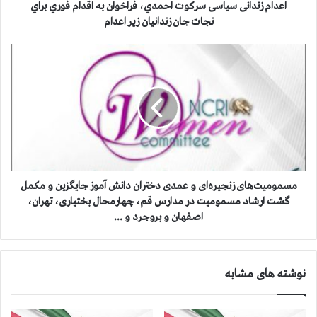
ن
اعدام زندانی سیاسی سرکوت احمدي، فراخوان به اقدام فوري براي
ی
نجات جان زندانيان زير اعدام
س
ی
م
ا
س
س
م
ی
و
س
م
ر
ی
ک
ت‌
و
ه
ت
ا
ا
ی
مسمومیت‌های زنجیره‌‌ای و عمدی دختران دانش آموز جایگزین و مکمل
ح
ز
گشت ارشاد مسمومیت در مدارس قم، چهارمحال بختیاری، تهران،
م
ن
اصفهان و بروجرد و ...
د
ج
ي
ی
،
ر
ف
نوشته های مشابه
ه‌‌
ر
ا
ا
ی
خ