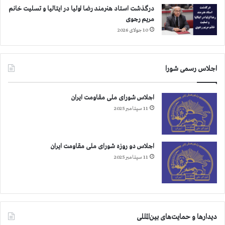
م
درگذشت استاد هنرمند رضا اولیا در ایتالیا و تسلیت خانم
ی
مریم رجوی
ت
10 جولای 2026
د
ر
م
د
اجلاس رسمی شورا
ا
ر
اجلاس شورای ملی مقاومت ایران
س
11 سپتامبر 2025
ق
م
،
چ
اجلاس دو روزه شورای ملی مقاومت ایران
ه
11 سپتامبر 2025
ا
ر
م
ح
ا
ل
دیدارها و حمایت‌های بین‌المللی