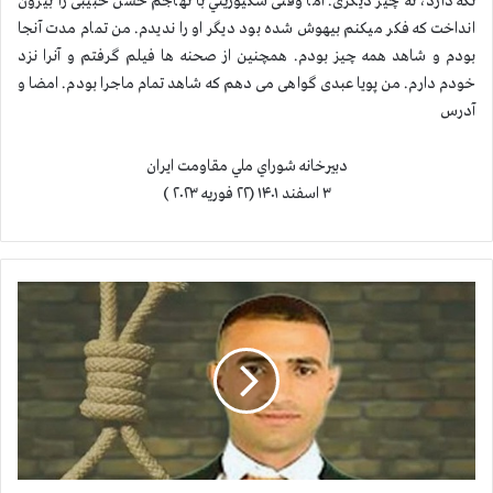
نگه دارد، نه چیز دیگری. اما وقتی سكيوريتي با تهاجم حسن حبیبی را بیرون
انداخت كه فكر ميكنم بيهوش شده بود ديگر او را ندیدم. من تمام مدت آنجا
بودم و شاهد همه چیز بودم. همچنین از صحنه ها فیلم گرفتم و آنرا نزد
خودم دارم. من پویا عبدی گواهی می دهم که شاهد تمام ماجرا بودم. امضا و
آدرس
دبيرخانه شوراي ملي مقاومت ايران
۳ اسفند ۱۴۰۱ (۲۲ فوريه ۲۰۲۳ )
ا
ع
د
ا
م
ز
ن
د
ا