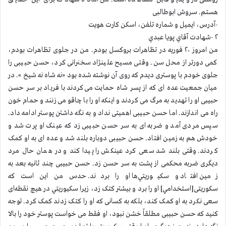
هستم. سروش ابوطالبی
-آدرس، ايميل و شماره تلفن، اسكن كارت هويت
۲ -شهادت آقاي پويا عبدي
من امروز ۲۰ فوریه در تظاهرات بروکسل بودم. من در جلوی تظاهرات بودم،
کمی دورتر از محل سن. وقتی مسیح علینژاد سخنرانی کرد، حسن حبیبی را
جلوی خودم با پوستری دیدم که روی آن نوشته شده بود «نه شاه نه شيخ ». در
میان جمعیت عده ای که از پسر شاه حمایت می‌کردند با فریاد بر سر حسن
حبیبی او را تهدید به مرگ می کردند و اینکه او را با چاقو می زنند و حمام خون
راه می اندازند. اما حسن حبیبی اهمیتی نداد و به نگه داشتن پوستر ادامه داد.
سپس مردی آمد و ضربه ای به سر حسن حبیبی زد که عینک او پرت شد و
خودش هم به زمین افتاد. حسن حبیبی دوباره بلند شد و عده ای به او کمک
کردند. وقتی بلند شد سعی کرد عینکش را پیدا کند و در همان حال مرد
ديگری ضربه محکمی از پشت به سر حسن زد. حسن حبیبی چند ثانیه بعد به
زمین افتاد و‌ سكيوريتي‌ها او را بردند. حدس من این است که
سکوریتی[استخدامي] او را برد و بیشتر کتک زد، زیرا سكيوريتي در هیچ نقطه‌ای
سعی نکرد به او کمک کند، بلکه به کسانی که او را کتک زدند کمک کرد. توجه
كنيد که حسن حبیبی مطلقاً خشن نبود، او فقط می خواست پوستر خود را بالا