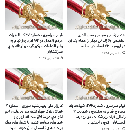
و
و
ع
ا
م
ن
د
ب
ی
ه
د
اعدام زندانی سیاسی محی الدین
قيام سراسری، شماره ۲۴۷: تظاهرات
ا
خ
ابراهیمی و۶ زندانی دیگر از جمله یک زن
مردم زاهدان در ۱۸۳ امين روز قيام به
ق
ت
در ارومیه، ۷۳ اعدام در اسفند
رغم اقدامات سرکوبگرانه و توطئه هاي
د
ر
سازشكاران
19 مارس 2023
ا
ا
19 مارس 2023
م
ن
ف
د
و
ا
ر
ن
ي
ش
ب
آ
ر
م
ا
و
قيام سراسری، شماره ۲۴۶: شهادت يك
کارزار ملی چهارشنبه سوری – شماره ۲
ي
ز
مجروح قيام در سنندج و شهادت ۴
خيزش بزرگ چهارشنبه سوری عليه رژيم
ن
ج
زندانی قیام زیر شکنجه در ارومیه،
آخوندي در مناطق مختلف تهران و
ج
گچساران، کرج و اصفهان
شهرهای سراسر کشور با شعارهای مرگ
ا
بر خامنه‌ای؛ امسال سال خونه، سید
ا
ی
19 مارس 2023