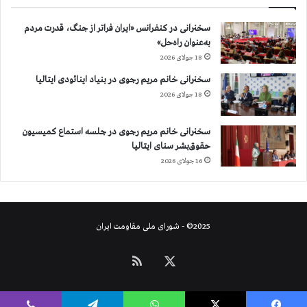
ب
خ
سخنرانی در کنفرانس «ایران فراتر از جنگ، قدرت مردم
ت
به‌عنوان راه‌حل»
ی
ا
18 جولای 2026
ر
سخنرانی خانم مریم رجوی در بنیاد اینائودی ایتالیا
ی
18 جولای 2026
،
ت
ه
سخنرانی خانم مریم رجوی در جلسه استماع کمیسیون
ر
حقوق‌بشر سنای ایتالیا
ا
16 جولای 2026
ن
،
ا
ص
2025© - شورای ملی مقاومت ایران
ف
ه
X
خوراک
ا
ن
و
ب