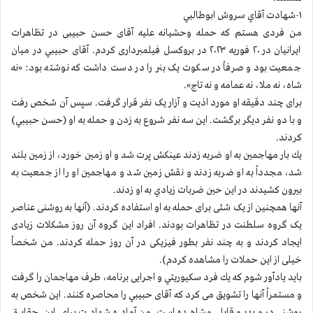
۱-شهادت آقاي سروش ابوطالبي
من فردی هستم که حمله وحشیانه علیه آقای حسن حبیبی در تظاهرات
ایرانیان در ۲۰ فوریه ۲۰۲۳ در بروکسل فیلمبرداری کردم. آقای حبيبي در میان
جمعیت بود و صرفاْ‌ در سکوت یک بنر را در دست داشت که نوشته بود: «نه
شاه،‌ نه ملا، نه عمامه و نه تاج».
برای چند دقیقه او مورد اذیت و آزار یک نفر قرار گرفت. سپس آن شخص رفت
و با دو نفر دیگر برگشت. این سه نفر شروع به زدن و حمله به او (حسن حبيبي)
کردند.
يك بار مهاجمين به او ضربه زدند عينكش پرت شد و او زمين خورد، از زمين بلند
شد، مجدداً به او ضربه زدند و نقش زمين شد و مهاجمين او را از جمعيت به
بيرون كشيدند در اين حين ضربات زيادي به او زدند.
آنها همچنین از یک شئی برای حمله به او استفاده کردند. (آنها به روشنی عناصر
یک گروه سلطنت در تظاهرات بودند. افراد این گروه آن روز مشکلات زیادی
ایجاد کردند و به چند نفر بطور فیزیکی در آن روز حمله کردند. من شخصاْ‌
خیلی از این حملات را مشاهده کردم).
باید یادآور شوم که يك فرد سكيوريتي و اجرایی برنامه، طرف مهاجمان را گرفت
و مستمراْ آنها را تشویق می کرد که آقای حبيبي را محاصره کنند. این شخص به
روشنی در ویديو قابل مشاهده است.من آماده شهادت برای این حقایق