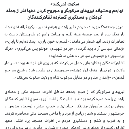
سکوت نمی‌کند»
تهاجم وحشیانه نیروهای سرکوبگر و مجروح کردن دهها نفر از جمله
کودکان و دستگیری گسترده تظاهرکنندگان
امروز جمعه ۲۸ مهرماه، مردم دلیر زاهدان به‌رغم تدابیر سرکوبگرانه آخوندها،
بار دیگر پس از نماز جمعه علیه ظلم و جنایت رژیم در بلوچستان دست به
تظاهرات زدند. آنها شعار می‌دادند:
«قسم به خون یاران، ایستاده‌ایم تا پایان»،
«زندانی سیاسی آزاد باید گردد»، «برادر شهیدم، خونتو پس می‌گیرم»، «مرگ
بر بسیجی» و «بسیجی سپاهی، داعش ما شمایید».
تظاهرکنندگان پلاکاردهایی حمل می‌کردند که بر روی آنها نوشته بود: «سر مار
ولایت را در تهران هدف قرار دهید»، «بلوچستان در مقابل شاه و شیخ سر خم
قدغن»، «زاهدان مقاوم در مقابل سرکوب شاه و ولایت سکوت نمی‌کند».
نیروهای سرکوبگر که از صبح جمعه مناطق اطراف مسجد مکی و مصلای
زاهدان را محاصره کرده بودند با شليك گاز اشك آور به سوي تظاهر کنندگان
يورش بردند. مأموران جنایتکار خیابان‌های خیام، مدنی، توحید، مدرس و
خرمشهر را بستند و شمار زیادی از مردم را داخل مسجد مکی محاصره كردند
و به ضرب و شتم و دستگیری مردم در اطراف مسجد پرداختند. دهها
تظاهرکننده از جمله چند کودک مجروح شدند. مأموران سپاه و نیروی