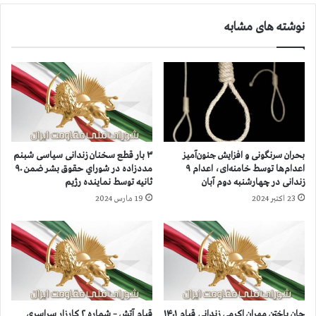
ي
د
نوشته های مشابه
د
ر
ر
۲
س
۷
ه
و
ر
۲
و
۹
ز
م
،
ه
۶
ر
بحران سرنگونی و افزایش جنون‌آمیز
۳ بار قطع سخنان زندانی سیاسی شبنم
۹
و
اعدام‌ها توسط خامنه‌ای، اعدام ۹
مددزاده در شوراي حقوق بشر ضمن ۹۰
ا
ا
زندانی در چهارشنبه دوم آبان
ثانيه توسط نماينده رژيم
ع
ع
23 اکتبر 2024
19 مارس 2024
د
د
ا
ا
م
م
د
۷
ر
۴
م
ز
ه
ن
ر
د
جان باختن مهران اکرمی زندانی قیام ۱۴۰۱
قیام آتش – شماره ۲ كارزار سراسري