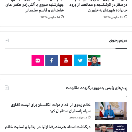
م
ا
در سقز در اثرشکنجه و ممانعت از ورود
چهارشنبه سوري با آتش زدن عکس های
ا
ن
خانواده‌ شهیدان به خاوران
خامنه‌ای و قاسم سلیمانی
ه
ي
18 مارس 2024
14 مارس 2024
د
ر
م
مریم رجوی
ه
ر
م
ا
ه
پیام‌های رئیس جمهور برگزیده مقاومت
خانم رجوی از اقدام دولت انگلستان برای لیست‌گذاری
سپاه پاسداران استقبال کرد
13 جولای 2026
درگذشت استاد هنرمند رضا اولیا در ایتالیا و تسلیت خانم