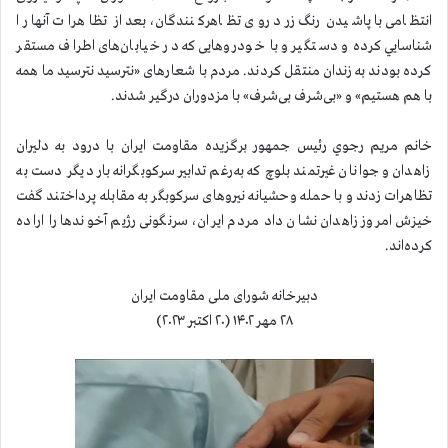
انتظامی با پاشيدن رنگ زرد روی تظاهرکنندگان، بعد از تظاهرات آنها را
شناسايي كرده و دستگیر و با خودروهایی که در خیابان‌های اطراف مستقر
کرده بودند به زندان منتقل كردند. مردم با شعارهای «نترسید نترسید ما همه
با هم هستیم» و «بی‌شرف بی‌شرف» با مزدوران درگیر شدند.
خانم مريم رجوي رئيس جمهور برگزيده مقاومت ايران با درود به دليران
زاهدان و جوانان غيرتمند بلوچ كه به‌رغم تدابير سركوبگرانه بار ديگر دست به
تظاهرات زدند و با حمله وحشيانه نيروهای سركوبگر به مقابله پرداختند گفت
خيزش امروز زاهدان نشان داد مردم ايران، سرنگونی رژيم آخوندها را اراده
کرده‌اند.
دبیرخانه شورای ملی مقاومت ایران
۲۸ مهر ۱۴۰۲ (۲۰ اکتبر ۲۰۲۳)