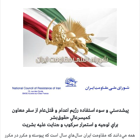
پيشدستي و سوء استفاده رژيم اعدام و قتل‌عام از سفر معاون
كميسرعالي حقوق‌بشر
براي توجيه و استمرار سركوب و جنايت عليه بشريت
همه مي‌دانند كه مقاومت ايران سال‌هاي سال است كه پيوسته و مكرر در مكرر