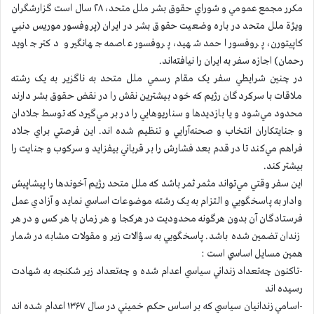
مکرر مجمع عمومي و شوراي حقوق بشر ملل متحد، ۲۸ سال است گزارشگران
ويژة ملل متحد در باره وضعيت حقوق بشر در ايران (پروفسور موريس دنبي
کاپيتورن، پروفسور احمد شهيد، پروفسور عاصمه جهانگير و دکتر جاويد
رحمان) اجازه سفر به ايران را نيافته‌اند.
در چنين شرايطي سفر يک مقام رسمي ملل متحد به ناگزير به يک رشته
ملاقات با سرکردگان رژيم که خود بيشترين نقش را در نقض حقوق بشر دارند
محدود مي‌شود و يا بازديدها و سناريوهايي را در بر مي‌گيرد که توسط جلادان
و جنايتكاران انتخاب و صحنه‌آرايي و تنظيم شده اند. اين فرصتي براي جلاد
فراهم مي‌کند تا در قدم بعد فشارش را بر قرباني بيفزايد و سركوب و جنايت را
بيشتر كند.
اين سفر وقتي مي‌تواند مثمر ثمر باشد که ملل متحد رژيم آخوندها را پيشاپيش
وادار به پاسخگويي و التزام به يک رشته موضوعات اساسي نمايد و آزادي عمل
فرستادگان آن بدون هرگونه محدوديت در هركجا و هر زمان با هر كس و در هر
زندان تضمين شده باشد. پاسخگويي به سؤالات زير و مقولات مشابه در شمار
همين مسايل اساسي است :
-تاكنون چه‌تعداد زنداني سياسي اعدام شده و چه‌تعداد زير شكنجه به شهادت
رسيده اند
-اسامي زندانيان سياسي که بر اساس حکم خميني در سال ۱۳۶۷ اعدام شده اند