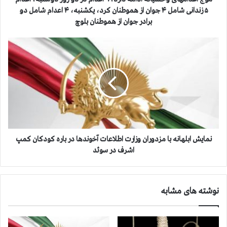
ی
۵ زندانی شامل ۴ جوان از هموطنان کرد، یکشنبه، ۴ اعدام شامل دو
و
برادر جوان از هموطنان بلوچ
ح
ش
ن
ی
م
ا
ا
ن
ي
ه
ش
ا
ا
د
ب
ا
ل
م
ه
ه
ا
نمايش ابلهانه با مزدوران وزارت اطلاعات آخوندها در باره كودكان كمپ
د
ن
اشرف در سوئد
ا
ه
ر
ب
د
ا
،
نوشته های مشابه
م
۹
ز
ا
د
ع
و