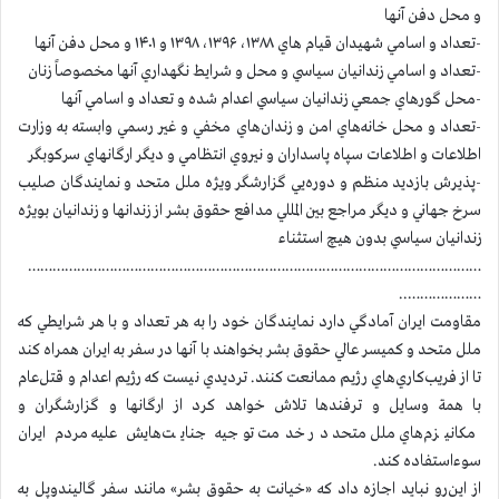
و محل دفن آنها
-تعداد و اسامي شهيدان قيام هاي ۱۳۸۸، ۱۳۹۶، ۱۳۹۸ و ۱۴۰۱ و محل دفن آنها
-تعداد و اسامي زندانيان سياسي و محل و شرايط نگهداري آنها مخصوصاً زنان
-محل گورهاي جمعي زندانيان سياسي اعدام شده و تعداد و اسامي آنها
-تعداد و محل خانه‌هاي امن و زندان‌هاي مخفي و غير رسمي وابسته به وزارت
اطلاعات و اطلاعات سپاه پاسداران و نيروي انتظامي و ديگر ارگانهاي سرکوبگر
-پذيرش بازديد منظم و دوره‌يي گزارشگر ويژه ملل متحد و نمايندگان صليب
سرخ جهاني و ديگر مراجع بين المللي مدافع حقوق بشر از زندانها و زندانيان بويژه
زندانيان سياسي بدون هيچ استثناء
…………………………………………………………………………………………………
………………..
مقاومت ايران آمادگي دارد نمايندگان خود را به هر تعداد و با هر شرايطي كه
ملل متحد و کميسر عالي حقوق بشر بخواهند با آنها در سفر به ايران همراه كند
تا از فريب‌كاري‌هاي رژيم ممانعت كنند. ترديدي نيست كه رژيم اعدام و قتل‌عام
با همة وسايل و ترفندها تلاش خواهد كرد از ارگانها و گزارشگران و
مكانيزم‌هاي ملل متحد در خدمت توجيه جنايت‌هايش عليه مردم ايران
سوءاستفاده کند.
از اين‌رو نبايد اجازه داد كه «خيانت به حقوق بشر» مانند سفر گاليندوپل به