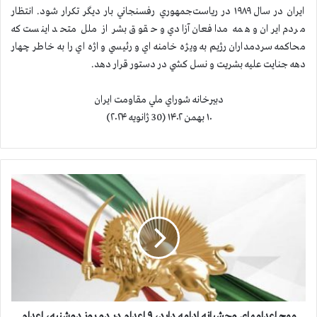
ايران در سال ۱۹۸۹ در رياست‌جمهوري رفسنجاني بار ديگر تكرار شود. انتظار
مردم ايران و همه مدافعان آزادي و حقوق بشر از ملل متحد اينست که
محاكمه سردمداران رژيم به ويژه خامنه اي و رئيسي و اژه اي را به خاطر چهار
دهه جنايت عليه بشريت و نسل کشي در دستور قرار دهد.
دبيرخانه شوراي ملي مقاومت ايران
۱۰ بهمن ۱۴۰۲ (30 ژانويه ۲۰۲۴)
م
و
ج
ا
ع
د
ا
م
ه
ا
موج اعدامهای وحشیانه ادامه دارد، ۹ اعدام در دو روز دوشنبه، اعدام