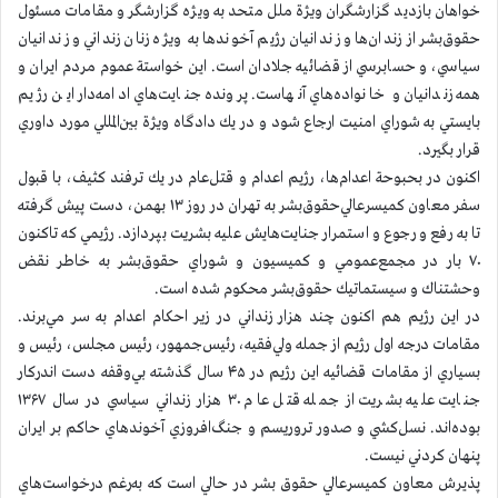
خواهان بازديد گزارشگران ويژة ملل متحد به ويژه گزارشگر و مقامات مسئول
حقوق‌بشر از زندان‌ها و زندانيان رژيم آخوندها به ويژه زنان زنداني و زندانيان
سياسي، و حسابرسي از قضائيه جلادان است. اين خواستة عموم مردم ايران و
همه زندانيان و خانواده‌هاي آنهاست. پرونده جنايت‌هاي ادامه‌دار اين رژيم
بايستي به شوراي امنيت ارجاع شود و در يك دادگاه ويژة بين‌المللي مورد داوري
قرار بگيرد.
اكنون در بحبوحة اعدام‌ها، رژيم اعدام و قتل‌عام در يك ترفند كثيف، با قبول
سفر معاون کميسرعالي‌حقوق‌بشر به تهران در روز ۱۳ بهمن، دست پيش گرفته
تا به رفع و رجوع و استمرار جنايت‌هايش عليه بشريت بپردازد. رژيمي كه تاكنون
۷۰ بار در مجمع‌عمومي و كميسيون و شوراي حقوق‌بشر به خاطر نقض
وحشتناك و سيستماتيك حقوق‌بشر محكوم شده است.
در اين رژيم هم اكنون چند هزار زنداني در زير احكام اعدام به سر مي‌برند.
مقامات درجه اول رژيم از جمله ولي‌فقيه، رئيس‌جمهور، رئيس مجلس، رئيس و
بسياري از مقامات قضائيه اين رژيم در ۴۵ سال گذشته بي‌وقفه دست اندرکار
جنايت عليه بشريت از جمله قتل عام ۳۰ هزار زنداني سياسي در سال ۱۳۶۷
بوده‌اند. نسل‌کشي و صدور تروريسم و جنگ‌افروزي آخوندهاي حاكم بر ايران
پنهان كردني نيست.
پذیرش معاون كميسرعالي حقوق بشر در حالي است که به‌رغم درخواست‌هاي