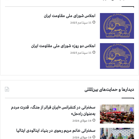
ط
س
ن
و
اجلاس شورای ملی مقاومت ایران
ا
ئ
11 سپتامبر 2025
ن
د
ک
ر
د
اجلاس دو روزه شورای ملی مقاومت ایران
،
11 سپتامبر 2025
ی
ک
ش
ن
ب
دیدارها و حمایت‌های بین‌المللی
ه
،
۴
سخنرانی در کنفرانس «ایران فراتر از جنگ، قدرت مردم
ا
به‌عنوان راه‌حل»
ع
18 جولای 2026
د
ا
سخنرانی خانم مریم رجوی در بنیاد اینائودی ایتالیا
م
18 جولای 2026