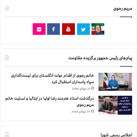
م
ا
۵
مریم رجوی
د
ز
ر
ن
ب
د
ا
ا
ر
ن
ه
ی
ك
ش
و
پیام‌های رئیس جمهور برگزیده مقاومت
ا
د
م
ك
ل
ا
خانم رجوی از اقدام دولت انگلستان برای لیست‌گذاری
۴
ن
سپاه پاسداران استقبال کرد
ج
ك
13 جولای 2026
و
م
ا
درگذشت استاد هنرمند رضا اولیا در ایتالیا و تسلیت خانم
پ
ن
مریم رجوی
ا
ا
ش
10 جولای 2026
ز
ر
ه
ف
م
د
اجلاس رسمی شورا
و
ر