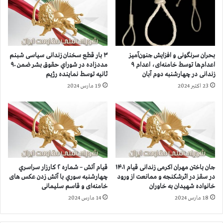
د
ر
ا
ا
م
ن
د
و
ر
ز
بحران سرنگونی و افزایش جنون‌آمیز
۳ بار قطع سخنان زندانی سیاسی شبنم
د
ا
اعدام‌ها توسط خامنه‌ای، اعدام ۹
مددزاده در شوراي حقوق بشر ضمن ۹۰
و
ر
زندانی در چهارشنبه دوم آبان
ثانيه توسط نماينده رژيم
ر
ت
23 اکتبر 2024
19 مارس 2024
و
ا
ز
ط
د
ل
و
ا
ش
ع
ن
ا
ب
ت
ه
آ
جان باختن مهران اکرمی زندانی قیام ۱۴۰۱
قیام آتش – شماره ۲ كارزار سراسري
،
خ
در سقز در اثرشکنجه و ممانعت از ورود
چهارشنبه سوري با آتش زدن عکس های
ا
و
خانواده‌ شهیدان به خاوران
خامنه‌ای و قاسم سلیمانی
ع
ن
18 مارس 2024
14 مارس 2024
د
د
ا
ه