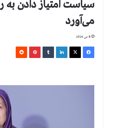
سیاست امتیاز دادن به ر
می‌آورد
8 می 2024
فیس بوک
X
لینکدین
‫تامبلر
‫پین‌ترست
‫رددیت