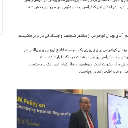
 و اعیان انگلستان برگزار شد، پروفسور آلخو ویدال كوادراس رئیس
ی کرد. در ابتدای این کنفرانس پیام ویدئویی مریم رجوی پخش شد.
کنم. آقای ویدال کوادراس از مظاهر شجاعت و ایستادگی در برابر فاشیسم
یدال کوادراس برای پی‌ریزی یک سیاست قاطع اروپایی و بین‌‌المللی در
زادی و دموکراسی رژیم را به شدت در تنگنا قرار داده است.
ناکی برای بشریت است. پروفسور ویدال کوادراس، یک سیاستمدار
او مایه افتخار تمام اروپاست.