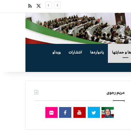
X
خوراک
ها و حمایتها
یادواره‌ها
انتشارات
ویدئو
مریم رجوی