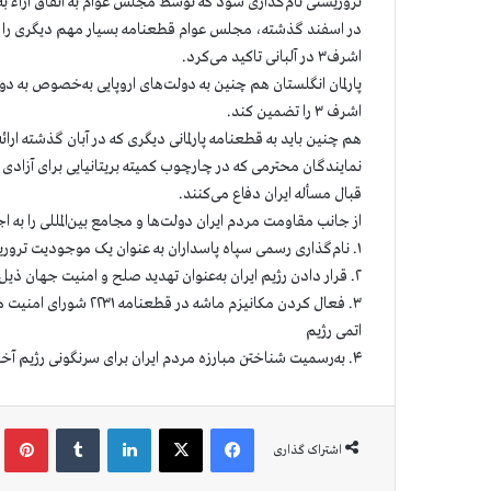
تروریستی نام‌گذاری شود که توسط مجلس عوام به اتفاق آراء ب
در اسفند گذشته، مجلس عوام قطعنامه بسیار مهم دیگری را به
اشرف۳ در آلبانی تاکید می‌کرد.
پارلمان انگلستان هم چنین به دولت‌های اروپایی به‌خصوص به 
اشرف ۳ را تضمین کند.
هم چنین باید به قطعنامه پارلمانی دیگری که در آبان گذشته ارائ
نمایندگان محترمی که در چارچوب کمیته بریتانیایی برای آزادی
قبال مسأله ایران دفاع می‌کنند.
از جانب مقاومت مردم ایران دولت‌ها و مجامع بین‌المللی را به 
۱. نام‌گذاری رسمی سپاه پاسداران به عنوان یک موجودیت تروریستی
۲. قرار دادن رژیم ایران به‌عنوان تهدید صلح و امنیت جهان ذیل فصل هفت منشور شورای امنیت ملل متحد
۳. فعال کردن مکانیزم 
اتمی رژیم
۴. به‌رسمیت شناختن مبارزه‌ مردم ایران برای سرنگونی رژیم آخوندی
فیس بوک
X
لینکدین
‫تامبلر
‫پین
اشتراک گذاری