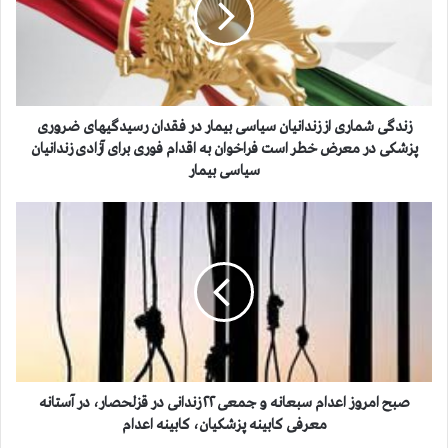
ی
ش
م
ا
ر
ی
زندگی شماری از زندانیان سیاسی بیمار در فقدان رسیدگیهای ضروری
ا
پزشکی در معرض خطر است فراخوان به اقدام فوری برای آزادی زندانیان
ز
سیاسی بیمار
ز
ن
ص
د
ب
ا
ح
ن
ا
ی
م
ا
ر
ن
و
س
ز
ی
ا
ا
ع
صبح امروز اعدام سبعانه و ‌جمعی ۲۲ زندانی در قزلحصار، در آستانه
س
د
معرفی کابینه پزشکیان، کابینه اعدام
ی
ا