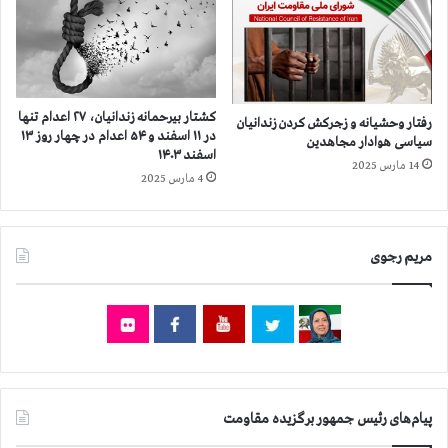
ض
د
ر
ر
و
ق
ر
ز
ی
ل
پ
ح
کشتار بیرحمانه زندانیان، ۲۷ اعدام تنها
رفتار وحشیانه و زجرکش کردن زندانیان
ز
ص
در ۱۱ اسفند و ۵۴ اعدام در چهار روز ۱۳
سیاسی هوادار مجاهدین
ش
اسفند ۱۴۰۳
ا
14 مارس 2025
ک
ر
4 مارس 2025
ی
،
د
د
ر
ر
مریم رجوی
م
آ
ع
س
ر
ت
ض
ا
خ
ن
ط
ه
ر
م
ا
ع
پیام‌های رئیس جمهور برگزیده مقاومت
س
ر
ت