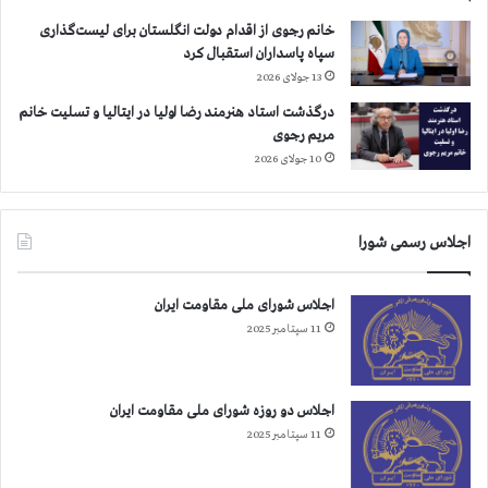
ف
ف
ی
خانم رجوی از اقدام دولت انگلستان برای لیست‌گذاری
ر
ک
سپاه پاسداران استقبال کرد
ا
ا
13 جولای 2026
خ
ب
درگذشت استاد هنرمند رضا اولیا در ایتالیا و تسلیت خانم
و
ی
مریم رجوی
ا
ن
ن
10 جولای 2026
ه
ب
پ
ه
ز
ا
ش
اجلاس رسمی شورا
ق
ک
د
ی
ا
ا
اجلاس شورای ملی مقاومت ایران
م
ن
11 سپتامبر 2025
ف
،
و
ک
ر
ا
ی
اجلاس دو روزه شورای ملی مقاومت ایران
ب
ب
ی
11 سپتامبر 2025
ر
ن
ا
ه