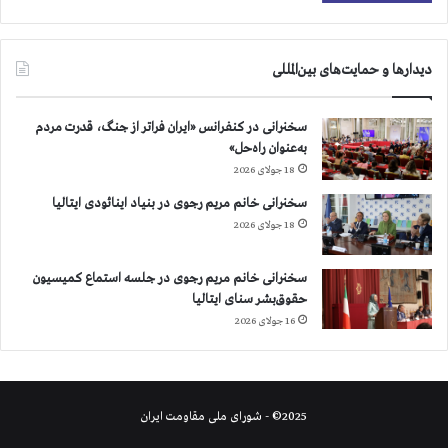
ی
ا
آ
ع
ز
د
دیدارها و حمایت‌های بین‌المللی
ا
ا
د
م
ی
سخنرانی در کنفرانس «ایران فراتر از جنگ، قدرت مردم
ز
به‌عنوان راه‌حل»
ن
18 جولای 2026
د
ا
سخنرانی خانم مریم رجوی در بنیاد اینائودی ایتالیا
ن
18 جولای 2026
ی
ا
سخنرانی خانم مریم رجوی در جلسه استماع کمیسیون
ن
حقوق‌بشر سنای ایتالیا
س
16 جولای 2026
ی
ا
س
ی
ب
2025© - شورای ملی مقاومت ایران
ی