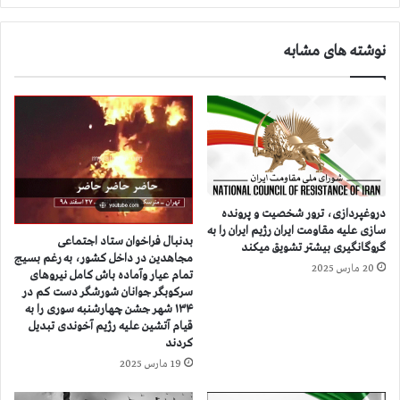
ب
م
ی
س
م
نوشته های مشابه
ب
ا
ع
ر
ا
د
ن
ر
ه
ف
و
ق
د
ج
ا
م
دروغپردازی، ترور شخصیت و پرونده
ن
ع
سازی علیه مقاومت ایران رژیم ایران را به
ر
ی
بدنبال فراخوان ستاد اجتماعی
گروگانگیری بیشتر تشویق میکند
س
۲
مجاهدین در داخل کشور، به رغم بسیج
20 مارس 2025
ی
تمام عیار وآماده باش کامل نیروهای
۲
سرکوبگر جوانان شورشگر دست کم در
د
ز
۱۳۴ شهر جشن چهارشنبه سوری را به
گ
ن
قیام آتشین علیه رژیم آخوندی تبدیل
ی
د
کردند
ه
ا
19 مارس 2025
ا
ن
ی
ی