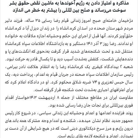
مذاکره و امتیاز دادن به رژیم آخوندها به ماشین نقض حقوق بشر
سوخت می‌رساند و صلح بین المللی را بیشتر به خطر می اندازد
دژخیمان خامنه‌ای صبح امروز زندانی قیام رضا رسایی ۳۵ ساله، فرزند دلیر
مردم شهرستان صحنه در استان کرمانشاه را در زندان دیزل آباد کرمانشاه
حلق‌آویز کردند. آنها قبل از اجرای این حکم وحشیانه اجازه ملاقات به خانواده
او ندادند.
رضا روز ۳ آذر ۱۴۰۱ دستگیر و به بازداشتگاه اطلاعات سپاه کرمانشاه
منتقل شد و تحت شکنجه‌های شدید قرار گرفت به‌نحوی که انگشت‌های پا و
دنده‌هایش شکست، کتفش به‌شدت آسیب دید و تا یکسال قادر به حرکت نبود.
شعبه ۲ بیدادگاه کیفری یک کرمانشاه رضا را به انتقام هلاکت نادر بیرامی،
رئیس سازمان اطلاعات سپاه صحنه در جریان قیام به اعدام، پرداخت دیه، یک
سال حبس تعزیری و ۷۴ ضربه شلاق محکوم کرد. او در دادگاه اعلام کرد که
برای اعترافهای اجباری به‌شدت تحت شکنجه قرار گرفته است.
مقاومت ایران در مقاطع مختلف از جمله ۸ اردیبهشت ۱۴۰۳خواستار اقدام
فوری بین‌المللی برای نجات جان رضا رسایی شده بود.
روند فزاینده اعدامها و اعدام وحشیانه این زندانی سیاسی، در شروع کار رئیس
جمهور جدید نظام نشان میدهد، شکنجه و اعدام وجه مشترک همه باندهای
درون رژیم و مرز سرخ دیکتاتوری دینی است که در هیچ شرایطی از آن دست بر
نمیدارد. اعدام و شکنجه لازمه بقای رژیم است.