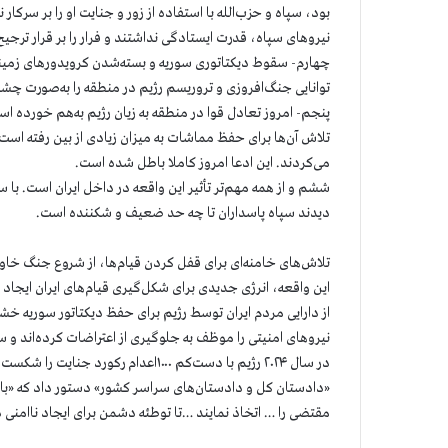
بود، سپاه و حزب‌الله با استفاده از زور و جنایت او را بر سرکار 
نیروهای سپاه، قدرت ایستادگی نداشتند و فرار را بر قرار ترجیح
چهارم- سقوط دیکتاتوری سوریه و بسته‌شدن کرویدورهای زمینی 
توانایی جنگ‌افروزی و تروریسم رژیم در منطقه را به‌صورت چ
پنجم- امروز تعادل قوا در منطقه به زیان رژیم به‌هم خورده است
تلاش آن‌ها برای حفظ مماشات به‌ میزان زیادی از بین رفته است.
می‌کردند. این ادعا امروز کاملا باطل شده است.
ششم و از همه مهم‌تر تأثیر این واقعه در داخل ایران است. با
دیدند سپاه پاسداران تا چه حد ضعیف و شکننده است.
تلاش‌های خامنه‌ای برای قفل کردن قیام‌ها، از شروع جنگ خاورمیانه در ۱۵مهر ۱۴۰۲ 
این واقعه، انرژی جدیدی برای شکل‌گیری قیام‌های ایران ایجاد ک
از دارایی مردم ایران توسط رژیم برای حفظ دیکتاتور سوریه خ
نیروهای امنیتی را موظف به جلوگیری از اعتراضات کرده‌اند و سر
در سال ۲۰۲۴ رژیم با دست‌کم ۱۰۰۰اعدام 
«دادستان کل و دادستان‌های سراسر کشور» دستور داد که «با ه
مقتضی را … اتخاذ نمایند …تا توطئه دشمن برای ایجاد ناامنی