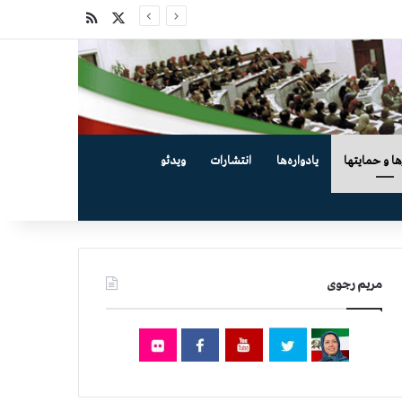
X
خوراک
ها و حمایتها
یادواره‌ها
انتشارات
ویدئو
مریم رجوی