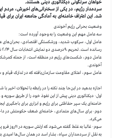
خواهان سرنگونی دیکتاتوری دینی هستند.
سردمدار رژیم، در یکی از سخنرانی‌های اخیرش، مردم ای
شد. این اعتراف خامنه‌ای به آمادگی جامعه ایران برای ق
وضعیت بحرانی رژیم آخوندی
سه عامل مهم این وضعیت را به وجود آورده است:
عامل اول، سرکوب شدید،‌ ورشکستگی اقتصادی، بحران‌های عمیق
رسانده است. تحریم ۹۰درصدی دو نمایش انتخابات سال ۲۰۲۴ نشان داد که رژیم هیچ پایگاه اجتماعی در ایران ندارد.
عامل دوم، شکست‌های رژیم در منطقه است، از جمله کمرشکن‌ش
آخوندی.
عامل سوم، اعتلای مقاومت سازمان‌یافته که در تدارک قیام و 
اجازه بدهید در این‌جا چند نکته را در رابطه با تحولات اخیر با ش
اول- دیکتاتوری دینی پیش از این نفوذ خود را از طریق سوریه و ع
خامنه‌ای یک سپر حفاظتی برای رژیم و ابزاری برای باجگیری ایج
دوم- برای سال‌های متمادی، خامنه‌ای ضعف حکومتش در داخل کش
می‌کرد.
سوم- غالبا به غلط گفته می‌شود که ارتش سوریه در ۱۱روز فرو پاشید. در حالی که این ارتش سالیان پیش فروریخته بود.
به نقل از سردمداران سپاه، بشار اسد در همان سال‌ها امیدی ب