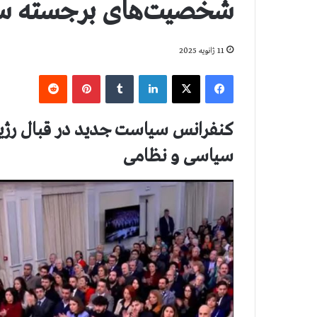
شخصیت‌های برجسته سی
11 ژانویه 2025
فیس بوک
X
لینکدین
‫تامبلر
‫پین‌ترست
‫رددیت
کنفرانس سیاست جدید در قبال رژ
سیاسی و نظامی