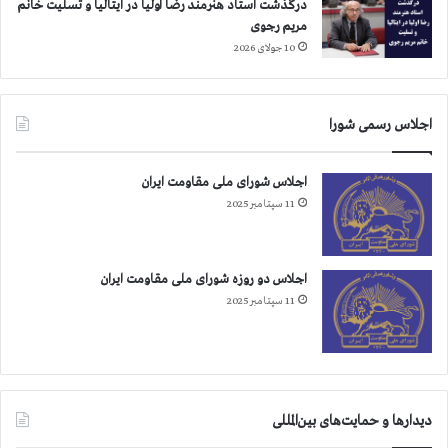
ن
درگذشت استاد هنرمند رضا اولیا در ایتالیا و تسلیت خانم
خ
مریم رجوی
ا
10 جولای 2026
ن
و
ا
اجلاس رسمی شورا
د
ه
م
اجلاس شورای ملی مقاومت ایران
ج
11 سپتامبر 2025
ا
ه
د
ش
اجلاس دو روزه شورای ملی مقاومت ایران
ه
11 سپتامبر 2025
ی
د
ب
ا
ب
دیدارها و حمایت‌های بین‌المللی
ک
ع