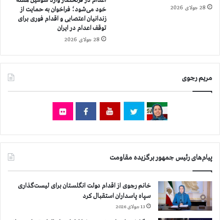
اعدام در قزلحصار وارد سومین هفته
د
ر
28 جولای 2026
خود می‌شود؛ فراخوان به حمایت از
م
زندانیان اعتصابی و اقدام فوری برای
ج
توقف اعدام در ایران
ا
28 جولای 2026
ه
د
ی
ن
مریم رجوی
و
ب
ه
گ
ر
و
گ
پیام‌های رئیس جمهور برگزیده مقاومت
ا
ن
گ
خانم رجوی از اقدام دولت انگلستان برای لیست‌گذاری
ر
سپاه پاسداران استقبال کرد
ف
13 جولای 2026
ت