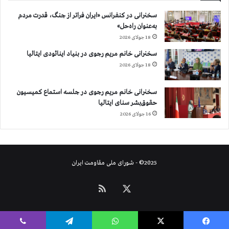
ل
سخنرانی در کنفرانس «ایران فراتر از جنگ، قدرت مردم
ی
به‌عنوان راه‌حل»
پ
18 جولای 2026
و
ر
سخنرانی خانم مریم رجوی در بنیاد اینائودی ایتالیا
ف
18 جولای 2026
ر
ا
سخنرانی خانم مریم رجوی در جلسه استماع کمیسیون
خ
حقوق‌بشر سنای ایتالیا
و
16 جولای 2026
ا
ن
ب
ر
ا
2025© - شورای ملی مقاومت ایران
ی
آ
X
خوراک
ز
ا
د
ی