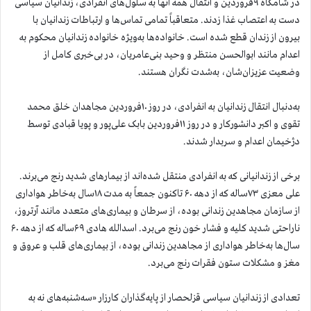
در شامگاه ۹فروردین و انتقال همه آنها به سلول‌های انفرادی، زندانیان سیاسی
دست به اعتصاب غذا زدند.
متعاقباً تمامی تماس‌ها و ارتباطات زندانیان با
بیرون از زندان قطع شده است. خانواده‌ها به‌ویژه خانواده زندانیان محکوم به
اعدام مانند ابوالحسن منتظر و وحید بنی‌عامریان، در بی‌خبری کامل از
وضعیت عزیزان‌شان، به‌شدت نگران هستند.
به‌دنبال انتقال زندانیان به انفرادی، در روز ۱۰فروردین مجاهدان خلق محمد
تقوی و اکبر دانشورکار و در روز ۱۱فروردین بابک علی‌پور و پویا قبادی توسط
دژخیمان اعدام و سربدار شدند.
برخی از زندانیانی که به انفرادی منتقل شده‌اند از بیمارهای شدید رنج می‌برند.
علی معزی ۷۳ساله که از دهه ۶۰ تاکنون جمعاً به مدت ۱۸سال به‌خاطر هواداری
از سازمان مجاهدین زندانی بوده، از سرطان و بیماری‌های متعدد مانند آرتروز،
ناراحتی شدید کلیه و فشار خون رنج می‌برد. اسدالله هادی ۶۹ساله که از دهه ۶۰
سال‌ها به‌خاطر هواداری از مجاهدین زندانی بوده، از بیماری‌های قلب و عروق و
مغز و مشکلات ستون فقرات رنج می‌برد.
تعدادی از زندانیان سیاسی قزلحصار از پایه‌گذاران کارزار «سه‌شنبه‌های نه به