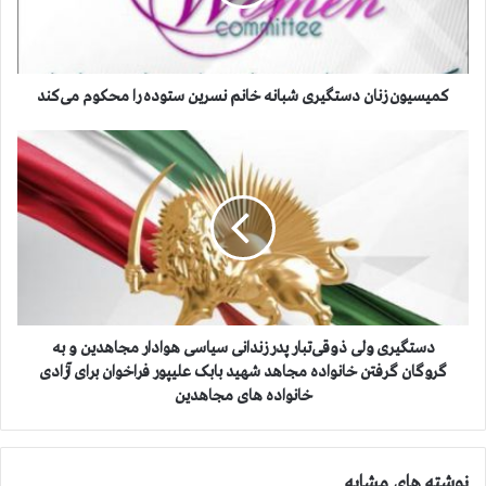
و
ن
ز
ن
ا
کمیسیون زنان دستگیری شبانه خانم نسرین ستوده را محکوم می‌کند
ن
د
د
س
س
ت
ت
گ
گ
ی
ی
ر
ر
ی
ی
ش
و
ب
ل
ا
ی
دستگیری ولی ذوقی‌تبار پدر زندانی سیاسی هوادار مجاهدین و به
ن
ذ
گروگان گرفتن خانواده مجاهد شهید بابک علیپور فراخوان برای آزادی
ه
و
خانواده های مجاهدین
خ
ق
ا
ی‌
ن
ت
نوشته های مشابه
م
ب