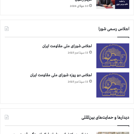
ه
ک
د
10 جولای 2026
ن
ر
د
د
ف
م
اجلاس رسمی شورا
ر
ی‌
ا
آ
خ
و
اجلاس شورای ملی مقاومت ایران
و
ر
11 سپتامبر 2025
ا
د
ن
ب
ه
اجلاس دو روزه شورای ملی مقاومت ایران
ش
11 سپتامبر 2025
و
ر
ا
ی
ا
دیدارها و حمایت‌های بین‌المللی
م
ن
ی