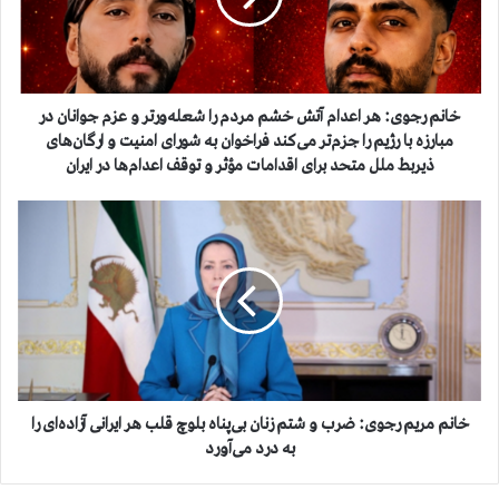
ج
و
ی
:
ه
خانم رجوی: هر اعدام آتش خشم مردم را شعله‌ورتر و عزم جوانان در
ر
مبارزه با رژیم را جزم‌تر می‌کند فراخوان به شورای امنیت و ارگان‌های
ا
ذیربط ملل متحد برای اقدامات مؤثر و توقف اعدام‌ها در ایران
ع
د
خ
ا
ا
م
ن
آ
م
ت
م
ش
ر
خ
ی
ش
م
م
ر
م
ج
خانم مریم رجوی: ضرب و شتم زنان بی‌پناه بلوچ قلب هر ایرانی آزاده‌ای را
ر
و
به درد می‌آورد
د
ی
م
: