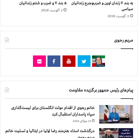
ر
ق
به بند ۷ زندان اوین و ضرب‌وجرح زندانیان
۵ بند ۷ و ضرب و شتم زندانیان
م
ل
سیاسی
2 آگوست 2026
ب
ب
2 آگوست 2026
ا
ه
ر
ر
ز
ا
مریم رجوی
ه
ی
ب
ر
ا
ا
ر
ن
ژ
ی
ی
آ
م
ز
ر
ا
پیام‌های رئیس جمهور برگزیده مقاومت
ا
د
ج
ه‌
ز
ا
خانم رجوی از اقدام دولت انگلستان برای لیست‌گذاری
م‌
ی
سپاه پاسداران استقبال کرد
ت
ر
13 جولای 2026
ر
ا
م
درگذشت استاد هنرمند رضا اولیا در ایتالیا و تسلیت خانم
ب
ی‌
مریم رجوی