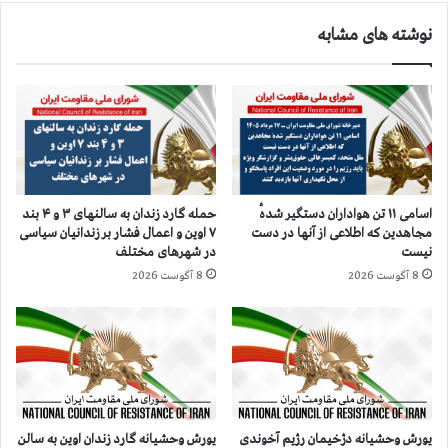
ر
ض
ا
نوشته های مشابه
ر
ش
ب
ع
و
ل
ش
ه‌
ت
و
م
ر
ز
ت
ن
ر
ا
حمله گارد زندان به سالنهای ۳ و ۴ بند
اسامی ۱۱ تن هواداران دستگیر شدهٔ
و
ن
۷ اوین و اعمال فشار بر زندانیان سیاسی
مجاهدین که اطلاعی از آنها در دست
ع
ب
در شهرهای مختلف
نیست
ز
ی‌
8 آگوست 2026
8 آگوست 2026
م
پ
ج
ن
و
ا
ا
ه
ن
ب
ا
ل
ن
و
د
چ
یورش وحشیانه دژخیمان رژیم آخوندی
یورش وحشیانه گارد زندان اوین به سالن