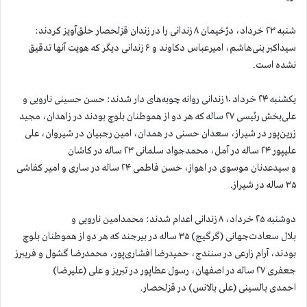
شنبه ۲۳ خرداد، دژخیمان ۸ زندانی را در زندان قزلحصار حلق‌آویز کردند:
سیداکبر بنی‌هاشم، امیرعباس دکاوند و ۶ زندانی دیگر که هویت آنها تدقیق
نشده است.
یکشنبه ۲۴ خرداد ۱۰ زندانی روانه چوبه‌های دار شدند: حسن حسینی نارویی و
علی‌بخش رئیسی ۲۷ ساله که هر دو از هموطنان بلوچ بودند در زاهدان، مجید
زرین‌پور در شیراز، سعدان حسنی در همدان، امین رجبیان در شیروان، علی
علیپور ۲۴ ساله در آمل، محمدجواد سلمانی ۲۳ ساله در کاشان
و سیدعدنان موسوی در اهواز، حسن فاطمی ۲۴ ساله در ساری و امیر کفاشی
۳۵ ساله در شیراز.
دوشنبه ۲۵ خرداد، ۸ زندانی اعدام شدند: محمدامین نارویی و
بلال سعادت‌جهانی (گرگیج) ۳۵ ساله در بیرجند که هر دو از هموطنان بلوچ
بودند، آرام زارعی در سنندج، حمیدرضا افشاری‌پور، محمدرضا گشول و فریبرز
جعفری ۲۷ ساله در اصفهان، رسول عطاپور در تبریز و علی (علیرضا)
احمدی بالسینی (علی بالانس) در قزلحصار.