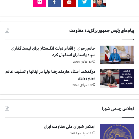
ک
ی
ا
ر
ع
ا
د
ن
ا
آ
پیام‌های رئیس جمهور برگزیده مقاومت
م
ز
ا
د
خانم رجوی از اقدام دولت انگلستان برای لیست‌گذاری
۲
سپاه پاسداران استقبال کرد
۰
13 جولای 2026
۲
درگذشت استاد هنرمند رضا اولیا در ایتالیا و تسلیت خانم
۶
مریم رجوی
10 جولای 2026
اجلاس رسمی شورا
اجلاس شورای ملی مقاومت ایران
11 سپتامبر 2025