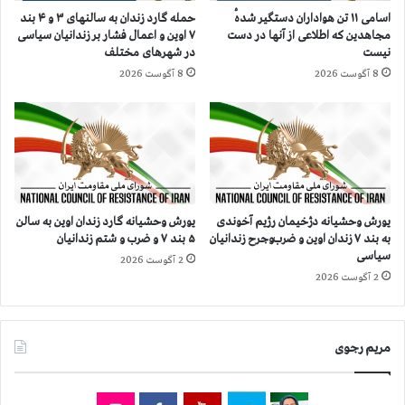
۲
ا
حمله گارد زندان به سالنهای ۳ و ۴ بند
اسامی ۱۱ تن هواداران دستگیر شدهٔ
۳
ن
۷ اوین و اعمال فشار بر زندانیان سیاسی
مجاهدین که اطلاعی از آنها در دست
ت
س
در شهرهای مختلف
نیست
ا
ا
8 آگوست 2026
8 آگوست 2026
۲
ی
۶
ر
خ
ا
ر
ن
د
آ
ا
ز
د
ا
؛
د
یورش وحشیانه دژخیمان رژیم آخوندی
یورش وحشیانه گارد زندان اوین به سالن
ه
د
به بند ۷ زندان اوین و ضرب‌وجرح زندانیان
۵ بند ۷ و ضرب و شتم زندانیان
ر
سیاسی
ر
2 آگوست 2026
س
پ
2 آگوست 2026
ه
ا
س
ر
ا
ی
مریم رجوی
ع
س
ت
–
ی
ا