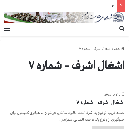
حمله گارد زندان به سالنهای ۳ و ۴ بند ۷ اوین و اعمال فشار بر زندانیان سیاسی در شهرهای مختلف
جستجو برای
منو
خانه
/
اشغال اشرف – شماره ۷
اشغال اشرف – شماره ۷
7 آوریل 2011
اشغال اشرف – شماره ۷
حمله قریب الوقوع به اشرف تحت نظارت مالکی, فراخوان به هیلاری کلینتون برای
جلوگیری از وقوع یک فاجعه انسانی. همزمان…