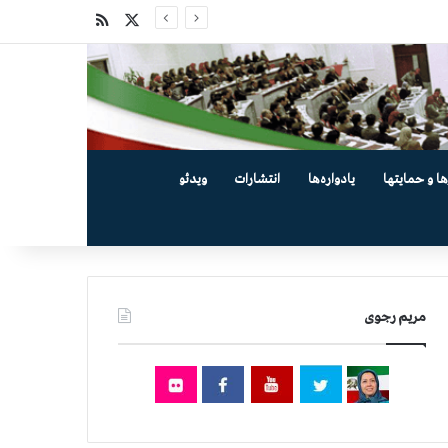
X
خوراک
ها و حمایتها
یادواره‌ها
انتشارات
ویدئو
مریم رجوی