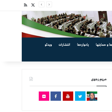
X
خوراک
ها و حمایتها
یادواره‌ها
انتشارات
ویدئو
مریم رجوی