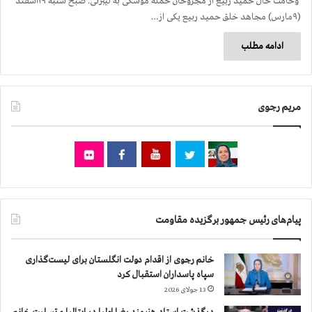
وخامت حال حمید ربیع از مجروحان حمله موشکی به لیبرتی. صبح شنبه ۱۹اسفند
(۹مارس) مجاهد خلق حمید ربیع یکی از…
ادامه مطلب
مریم رجوی
پیام‌های رئیس جمهور برگزیده مقاومت
خانم رجوی از اقدام دولت انگلستان برای لیست‌گذاری
سپاه پاسداران استقبال کرد
13 جولای 2026