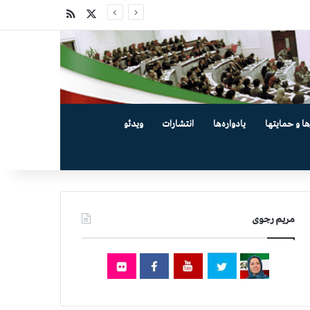
X
خوراک
ها و حمایتها
یادواره‌ها
انتشارات
ویدئو
مریم رجوی